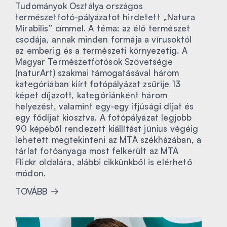
Tudományok Osztálya országos
természetfotó-pályázatot hirdetett „Natura
Mirabilis” címmel. A téma: az élő természet
csodája, annak minden formája a vírusoktól
az emberig és a természeti környezetig. A
Magyar Természetfotósok Szövetsége
(naturArt) szakmai támogatásával három
kategóriában kiírt fotópályázat zsűrije 13
képet díjazott, kategóriánként három
helyezést, valamint egy-egy ifjúsági díjat és
egy fődíjat kiosztva. A fotópályázat legjobb
90 képéből rendezett kiállítást június végéig
lehetett megtekinteni az MTA székházában, a
tárlat fotóanyaga most felkerült az MTA
Flickr oldalára, alábbi cikkünkből is elérhető
módon.
TOVÁBB