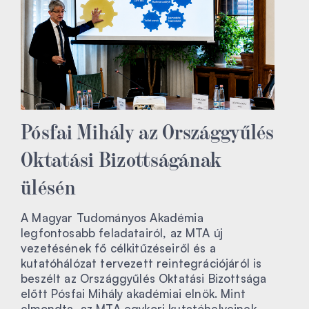
Pósfai Mihály az Országgyűlés
Oktatási Bizottságának
ülésén
A Magyar Tudományos Akadémia
legfontosabb feladatairól, az MTA új
vezetésének fő célkitűzéseiről és a
kutatóhálózat tervezett reintegrációjáról is
beszélt az Országgyűlés Oktatási Bizottsága
előtt Pósfai Mihály akadémiai elnök. Mint
elmondta, az MTA egykori kutatóhelyeinek