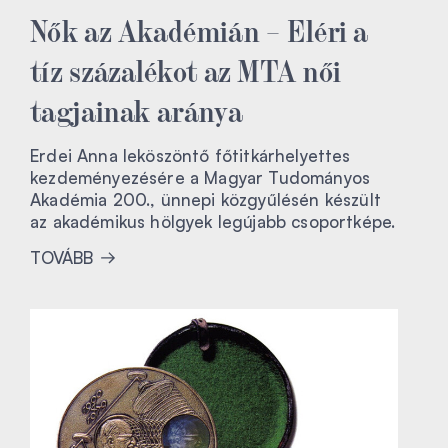
Nők az Akadémián – Eléri a
tíz százalékot az MTA női
tagjainak aránya
Erdei Anna leköszöntő főtitkárhelyettes
kezdeményezésére a Magyar Tudományos
Akadémia 200., ünnepi közgyűlésén készült
az akadémikus hölgyek legújabb csoportképe.
TOVÁBB