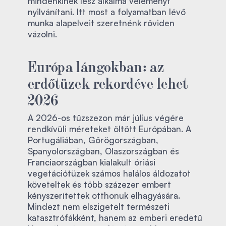
mindenkinek lesz alkalma véleményt
nyilvánítani. Itt most a folyamatban lévő
munka alapelveit szeretnénk röviden
vázolni.
Európa lángokban: az
erdőtüzek rekordéve lehet
2026
A 2026-os tűzszezon már július végére
rendkívüli méreteket öltött Európában. A
Portugáliában, Görögországban,
Spanyolországban, Olaszországban és
Franciaországban kialakult óriási
vegetációtüzek számos halálos áldozatot
követeltek és több százezer embert
kényszerítettek otthonuk elhagyására.
Mindezt nem elszigetelt természeti
katasztrófákként, hanem az emberi eredetű