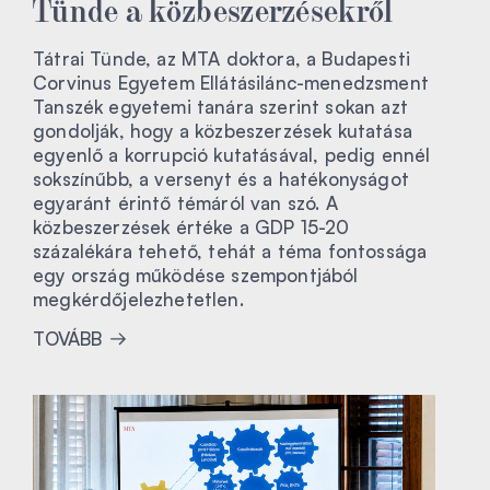
Tünde a közbeszerzésekről
Tátrai Tünde, az MTA doktora, a Budapesti
Corvinus Egyetem Ellátásilánc-menedzsment
Tanszék egyetemi tanára szerint sokan azt
gondolják, hogy a közbeszerzések kutatása
egyenlő a korrupció kutatásával, pedig ennél
sokszínűbb, a versenyt és a hatékonyságot
egyaránt érintő témáról van szó. A
közbeszerzések értéke a GDP 15-20
százalékára tehető, tehát a téma fontossága
egy ország működése szempontjából
megkérdőjelezhetetlen.
TOVÁBB