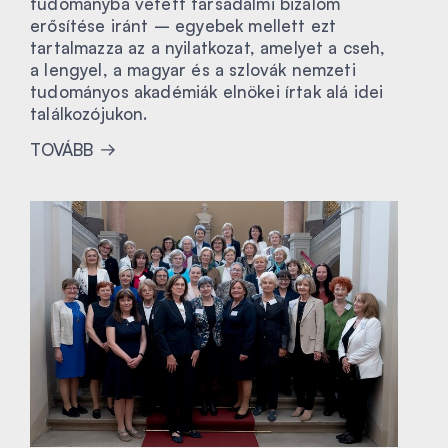
tudományba vetett társadalmi bizalom
erősítése iránt – egyebek mellett ezt
tartalmazza az a nyilatkozat, amelyet a cseh,
a lengyel, a magyar és a szlovák nemzeti
tudományos akadémiák elnökei írtak alá idei
találkozójukon.
TOVÁBB