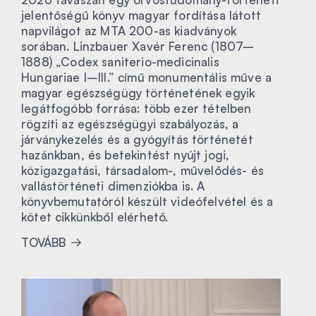
jelentőségű könyv magyar fordítása látott
napvilágot az MTA 200-as kiadványok
sorában. Linzbauer Xavér Ferenc (1807–
1888) „Codex saniterio-medicinalis
Hungariae I–III.” című monumentális műve a
magyar egészségügy történetének egyik
legátfogóbb forrása: több ezer tételben
rögzíti az egészségügyi szabályozás, a
járványkezelés és a gyógyítás történetét
hazánkban, és betekintést nyújt jogi,
közigazgatási, társadalom-, művelődés- és
vallástörténeti dimenziókba is. A
könyvbemutatóról készült videófelvétel és a
kötet cikkünkből elérhető.
TOVÁBB