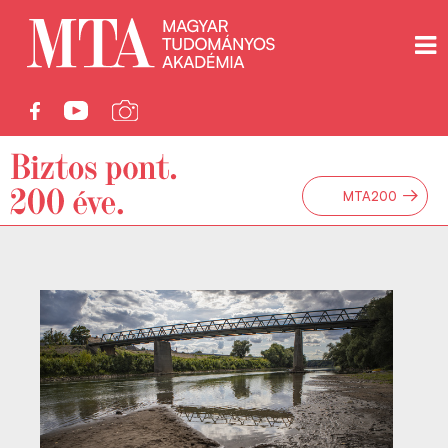
→
MTA200