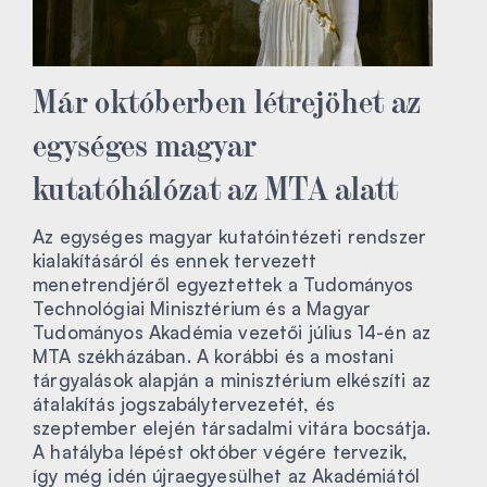
Már októberben létrejöhet az
egységes magyar
kutatóhálózat az MTA alatt
Az egységes magyar kutatóintézeti rendszer
kialakításáról és ennek tervezett
menetrendjéről egyeztettek a Tudományos
Technológiai Minisztérium és a Magyar
Tudományos Akadémia vezetői július 14-én az
MTA székházában. A korábbi és a mostani
tárgyalások alapján a minisztérium elkészíti az
átalakítás jogszabálytervezetét, és
szeptember elején társadalmi vitára bocsátja.
A hatályba lépést október végére tervezik,
így még idén újraegyesülhet az Akadémiától