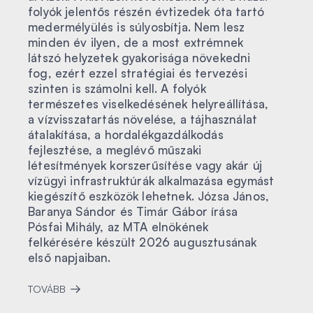
folyók jelentős részén évtizedek óta tartó
medermélyülés is súlyosbítja. Nem lesz
minden év ilyen, de a most extrémnek
látszó helyzetek gyakorisága növekedni
fog, ezért ezzel stratégiai és tervezési
szinten is számolni kell. A folyók
természetes viselkedésének helyreállítása,
a vízvisszatartás növelése, a tájhasználat
átalakítása, a hordalékgazdálkodás
fejlesztése, a meglévő műszaki
létesítmények korszerűsítése vagy akár új
vízügyi infrastruktúrák alkalmazása egymást
kiegészítő eszközök lehetnek. Józsa János,
Baranya Sándor és Timár Gábor írása
Pósfai Mihály, az MTA elnökének
felkérésére készült 2026 augusztusának
első napjaiban.
TOVÁBB