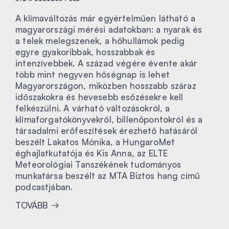
A klímaváltozás már egyértelműen látható a
magyarországi mérési adatokban: a nyarak és
a telek melegszenek, a hőhullámok pedig
egyre gyakoribbak, hosszabbak és
intenzívebbek. A század végére évente akár
több mint negyven hőségnap is lehet
Magyarországon, miközben hosszabb száraz
időszakokra és hevesebb esőzésekre kell
felkészülni. A várható változásokról, a
klímaforgatókönyvekről, billenőpontokról és a
társadalmi erőfeszítések érezhető hatásáról
beszélt Lakatos Mónika, a HungaroMet
éghajlatkutatója és Kis Anna, az ELTE
Meteorológiai Tanszékének tudományos
munkatársa beszélt az MTA Biztos hang című
podcastjában.
TOVÁBB