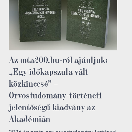
Az mta200.hu-ról ajánljuk:
„Egy időkapszula vált
közkinccsé” –
Orvostudomány-történeti
jelentőségű kiadvány az
Akadémián
2026 tavaszán egy orvostudomány-történeti