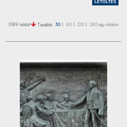
LETÖLTÉS
5189 találat
30
60
120
240
egy oldalon
További