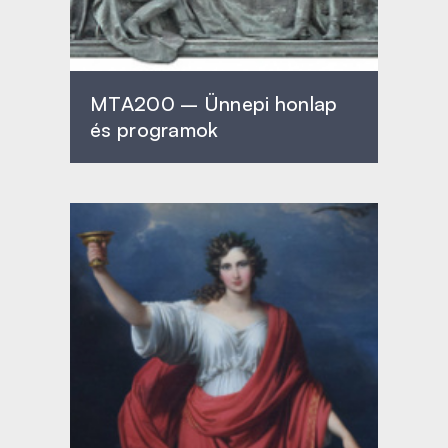
MTA200 – Ünnepi honlap
és programok