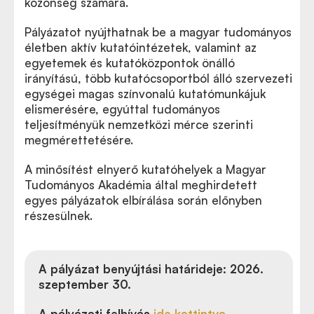
közönség számára.
Pályázatot nyújthatnak be a magyar tudományos
életben aktív kutatóintézetek, valamint az
egyetemek és kutatóközpontok önálló
irányítású, több kutatócsoportból álló szervezeti
egységei magas színvonalú kutatómunkájuk
elismerésére, egyúttal tudományos
teljesítményük nemzetközi mérce szerinti
megmérettetésére.
A minősítést elnyerő kutatóhelyek a Magyar
Tudományos Akadémia által meghirdetett
egyes pályázatok elbírálása során előnyben
részesülnek.
A pályázat benyújtási határideje: 2026.
szeptember 30.
A
pályázati felhívás
ide kattintva