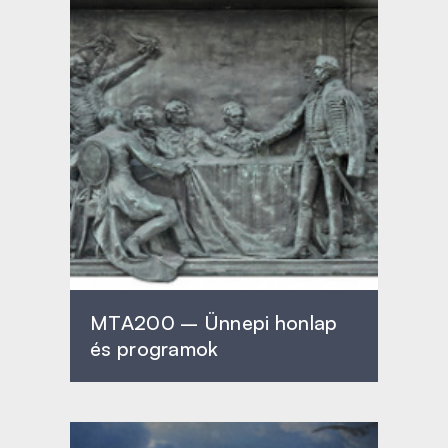
MTA200 – Ünnepi honlap
és programok