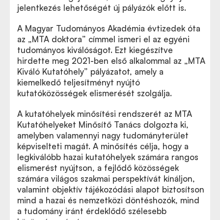
jelentkezés lehetőségét új pályázók előtt is.
A Magyar Tudományos Akadémia évtizedek óta
az „MTA doktora” címmel ismeri el az egyéni
tudományos kiválóságot. Ezt kiegészítve
hirdette meg 2021-ben első alkalommal az „MTA
Kiváló Kutatóhely” pályázatot, amely a
kiemelkedő teljesítményt nyújtó
kutatóközösségek elismerését szolgálja.
A kutatóhelyek minősítési rendszerét az MTA
Kutatóhelyeket Minősítő Tanács dolgozta ki,
amelyben valamennyi nagy tudományterület
képviselteti magát. A minősítés célja, hogy a
legkiválóbb hazai kutatóhelyek számára rangos
elismerést nyújtson, a fejlődő közösségek
számára világos szakmai perspektívát kínáljon,
valamint objektív tájékozódási alapot biztosítson
mind a hazai és nemzetközi döntéshozók, mind
a tudomány iránt érdeklődő szélesebb