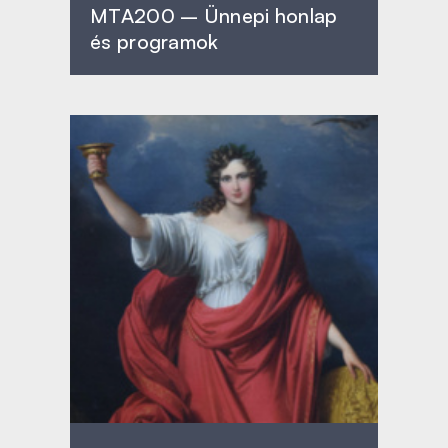
MTA200 – Ünnepi honlap
és programok