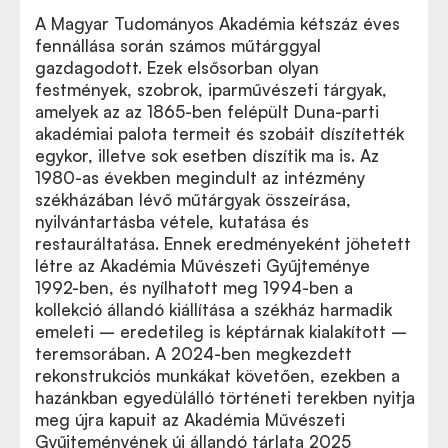
A Magyar Tudományos Akadémia kétszáz éves
fennállása során számos műtárggyal
gazdagodott. Ezek elsősorban olyan
festmények, szobrok, iparművészeti tárgyak,
amelyek az az 1865-ben felépült Duna-parti
akadémiai palota termeit és szobáit díszítették
egykor, illetve sok esetben díszítik ma is. Az
1980-as években megindult az intézmény
székházában lévő műtárgyak összeírása,
nyilvántartásba vétele, kutatása és
restauráltatása. Ennek eredményeként jöhetett
létre az Akadémia Művészeti Gyűjteménye
1992-ben, és nyílhatott meg 1994-ben a
kollekció állandó kiállítása a székház harmadik
emeleti – eredetileg is képtárnak kialakított –
teremsorában. A 2024-ben megkezdett
rekonstrukciós munkákat követően, ezekben a
hazánkban egyedülálló történeti terekben nyitja
meg újra kapuit az Akadémia Művészeti
Gyűjteményének új állandó tárlata 2025