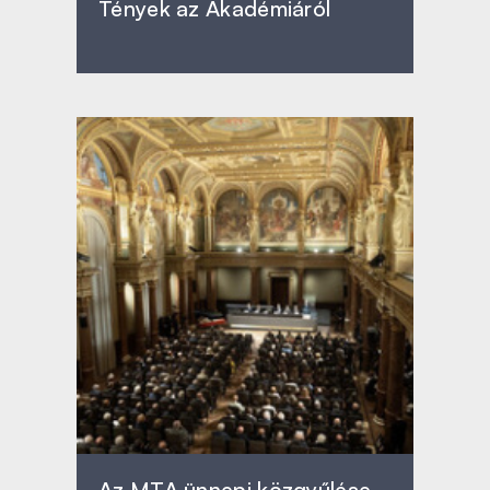
Tények az Akadémiáról
Az MTA ünnepi közgyűlése