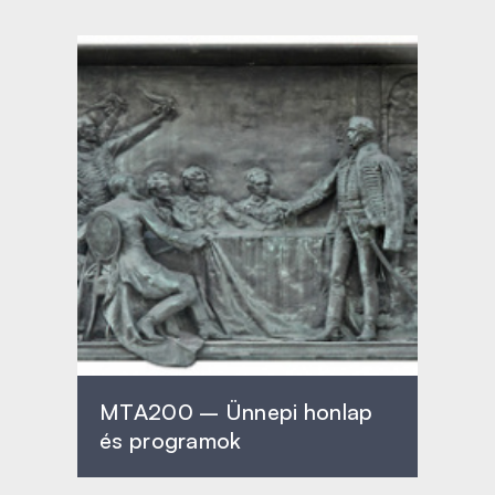
MTA200 – Ünnepi honlap
és programok