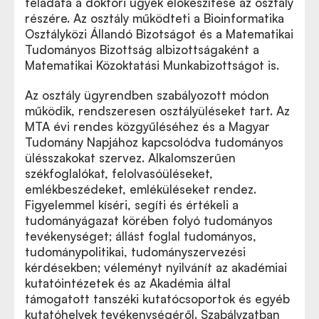
feladata a doktori ügyek előkészítése az osztály
részére. Az osztály működteti a Bioinformatika
Osztályközi Állandó Bizotságot és a Matematikai
Tudományos Bizottság albizottságaként a
Matematikai Közoktatási Munkabizottságot is.
Az osztály ügyrendben szabályozott módon
működik, rendszeresen osztályüléseket tart. Az
MTA évi rendes közgyűléséhez és a Magyar
Tudomány Napjához kapcsolódva tudományos
ülésszakokat szervez. Alkalomszerűen
székfoglalókat, felolvasóüléseket,
emlékbeszédeket, emléküléseket rendez.
Figyelemmel kíséri, segíti és értékeli a
tudományágazat körében folyó tudományos
tevékenységet; állást foglal tudományos,
tudománypolitikai, tudományszervezési
kérdésekben; véleményt nyilvánít az akadémiai
kutatóintézetek és az Akadémia által
támogatott tanszéki kutatócsoportok és egyéb
kutatóhelyek tevékenységéről. Szabályzatban