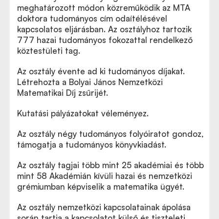
meghatározott módon közreműködik az MTA
doktora tudományos cím odaítélésével
kapcsolatos eljárásban. Az osztályhoz tartozik
777 hazai tudományos fokozattal rendelkező
köztestületi tag.
Az osztály évente ad ki tudományos díjakat.
Létrehozta a Bolyai János Nemzetközi
Matematikai Díj zsűrijét.
Kutatási pályázatokat véleményez.
Az osztály négy tudományos folyóiratot gondoz,
támogatja a tudományos könyvkiadást.
Az osztály tagjai több mint 25 akadémiai és több
mint 58 Akadémián kívüli hazai és nemzetközi
grémiumban képviselik a matematika ügyét.
Az osztály nemzetközi kapcsolatainak ápolása
során tartja a kapcsolatot külső és tiszteleti