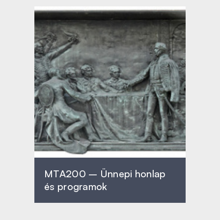
MTA200 – Ünnepi honlap
és programok