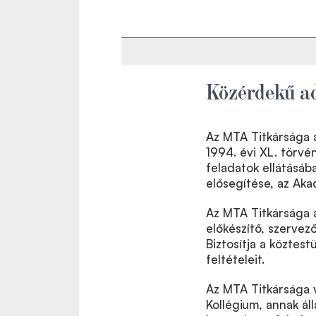
Közérdekű a
Az MTA Titkársága 
1994. évi XL. törvé
feladatok ellátásá
elősegítése, az Aka
Az MTA Titkársága 
előkészítő, szervez
Biztosítja a köztes
feltételeit.
Az MTA Titkársága v
Kollégium, annak ál