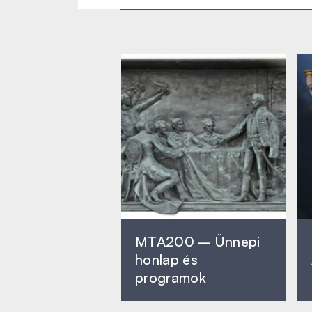
MTA200 – Ünnepi
honlap és
programok