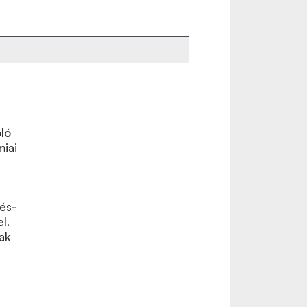
ló
miai
és-
l.
ak