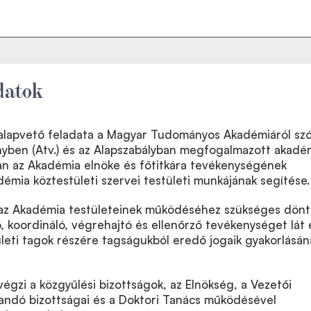
datok
alapvető feladata a Magyar Tudományos Akadémiáról szó
nyben (Atv.) és az Alapszabályban megfogalmazott akadé
ban az Akadémia elnöke és főtitkára tevékenységének
démia köztestületi szervei testületi munkájának segítése.
az Akadémia testületeinek működéséhez szükséges dönt
ő, koordináló, végrehajtó és ellenőrző tevékenységet lát e
tületi tagok részére tagságukból eredő jogaik gyakorlásán
égzi a közgyűlési bizottságok, az Elnökség, a Vezetői
landó bizottságai és a Doktori Tanács működésével