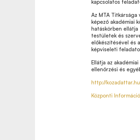
kapcsolatos feladat
Az MTA Titkársága v
képező akadémiai kö
hatáskörben ellátj
testületek és szerv
előkészítésével és 
képviseleti feladato
Ellátja az akadémia
ellenőrzési és egyé
http://kozadattar.hu
Központi Információ