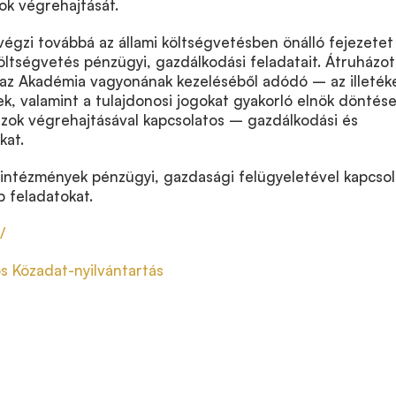
ok végrehajtását.
égzi továbbá az állami költségvetésben önálló fejezetet
ltségvetés pénzügyi, gazdálkodási feladatait. Átruházot
a az Akadémia vagyonának kezeléséből adódó – az illeték
ek, valamint a tulajdonosi jogokat gyakorló elnök döntés
azok végrehajtásával kapcsolatos – gazdálkodási és
kat.
i intézmények pénzügyi, gazdasági felügyeletével kapcso
b feladatokat.
/
s Közadat-nyilvántartás