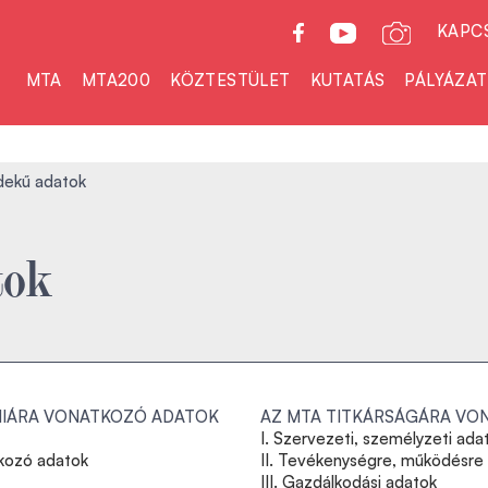
KAPC
MTA
MTA200
KÖZTESTÜLET
KUTATÁS
PÁLYÁZA
dekű adatok
tok
IÁRA VONATKOZÓ ADATOK
AZ MTA TITKÁRSÁGÁRA VO
I. Szervezeti, személyzeti ada
kozó adatok
II. Tevékenységre, működésre
III. Gazdálkodási adatok