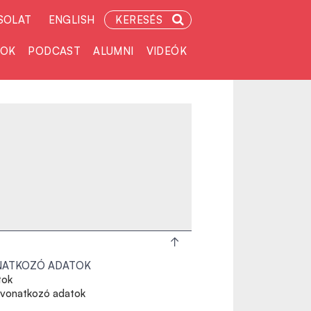
SOLAT
ENGLISH
KERESÉS
TOK
PODCAST
ALUMNI
VIDEÓK
NATKOZÓ ADATOK
tok
 vonatkozó adatok