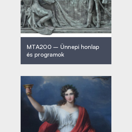
MTA200 – Ünnepi honlap
és programok