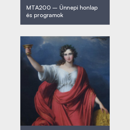
MTA200 – Ünnepi honlap
és programok