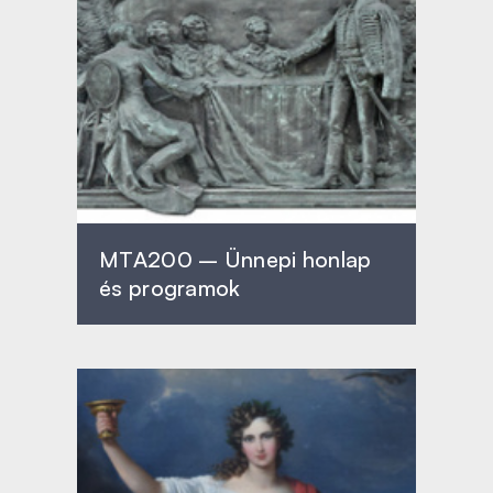
MTA200 – Ünnepi honlap
és programok