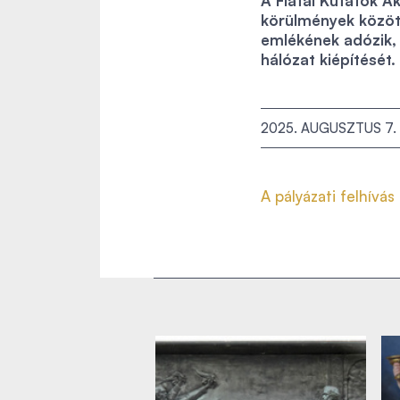
A Fiatal Kutatók A
körülmények között
emlékének adózik, 
hálózat kiépítését.
2025. AUGUSZTUS 7.
A pályázati felhívás