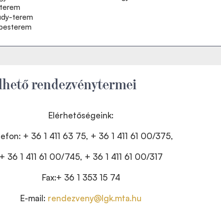
sterem
údy-terem
pesterem
lhető rendezvénytermei
Elérhetőségeink:
lefon: + 36 1 411 63 75, + 36 1 411 61 00/375,
+ 36 1 411 61 00/745, + 36 1 411 61 00/317
Fax:+ 36 1 353 15 74
E-mail:
rendezveny@lgk.mta.hu