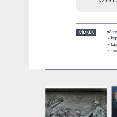
bérlé
CÍMKÉK
ké
ku
te