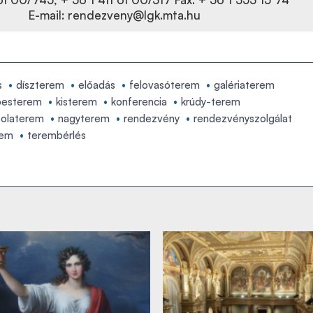
E-mail:
rendezveny@lgk.mta.hu
s
díszterem
előadás
felovasóterem
galériaterem
pesterem
kisterem
konferencia
krúdy-terem
polaterem
nagyterem
rendezvény
rendezvényszolgálat
rem
terembérlés