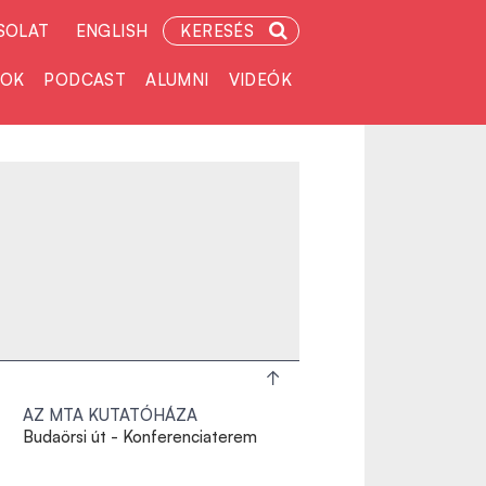
SOLAT
ENGLISH
KERESÉS
TOK
PODCAST
ALUMNI
VIDEÓK
AZ MTA KUTATÓHÁZA
Budaörsi út - Konferenciaterem