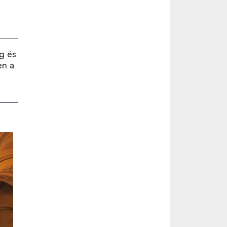
g és
en a