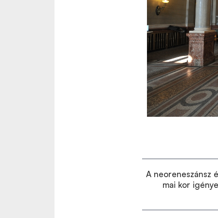
A neoreneszánsz ép
mai kor igénye