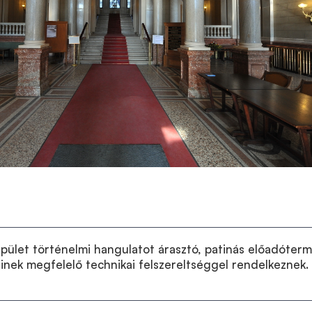
ület történelmi hangulatot árasztó, patinás előadóterm
inek megfelelő technikai felszereltséggel rendelkeznek.