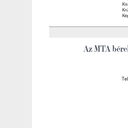
Ki
Kr
Ké
Az MTA bére
Te