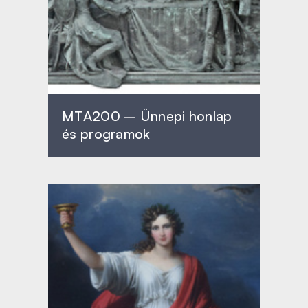
MTA200 – Ünnepi honlap
és programok