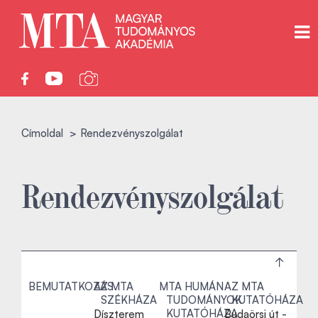
Címoldal
Rendezvényszolgálat
Rendezvényszolgálat
BEMUTATKOZÁS
AZ MTA
MTA HUMÁN
AZ MTA
SZÉKHÁZA
TUDOMÁNYOK
KUTATÓHÁZA
KUTATÓHÁZA
Díszterem
Budaörsi út -