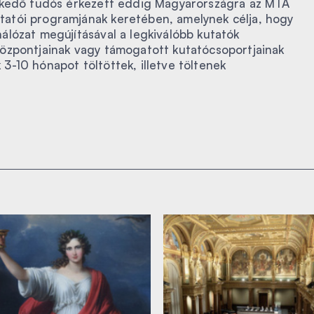
lkedő tudós érkezett eddig Magyarországra az MTA
atói programjának keretében, amelynek célja, hogy
lózat megújításával a legkiválóbb kutatók
özpontjainak vagy támogatott kutatócsoportjainak
-10 hónapot töltöttek, illetve töltenek