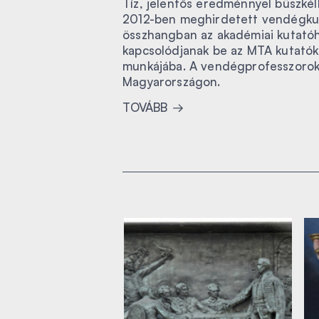
Tíz, jelentős eredménnyel büszké
2012-ben meghirdetett vendégkut
összhangban az akadémiai kutatóhá
kapcsolódjanak be az MTA kutatók
munkájába. A vendégprofesszorok 3
Magyarországon.
TOVÁBB