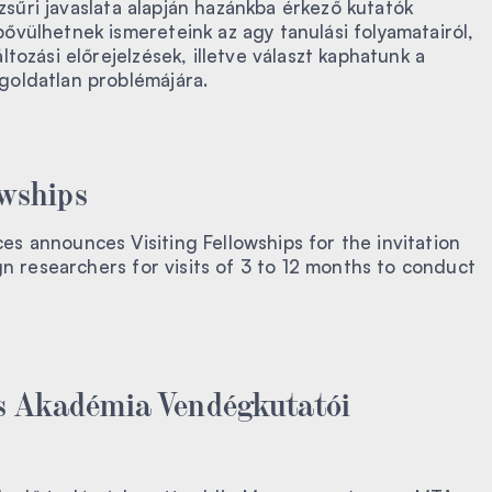
 zsűri javaslata alapján hazánkba érkező kutatók
vülhetnek ismereteink az agy tanulási folyamatairól,
tozási előrejelzések, illetve választ kaphatunk a
oldatlan problémájára.
owships
s announces Visiting Fellowships for the invitation
gn researchers for visits of 3 to 12 months to conduct
 Akadémia Vendégkutatói