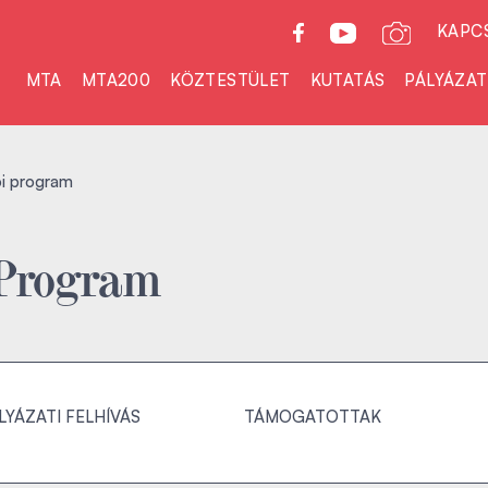
KAPC
MTA
MTA200
KÖZTESTÜLET
KUTATÁS
PÁLYÁZA
i program
 Program
LYÁZATI FELHÍVÁS
TÁMOGATOTTAK