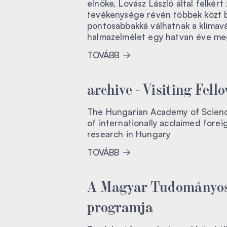
elnöke, Lovász László által felkért
tevékenysége révén többek közt bő
pontosabbakká válhatnak a klímavál
halmazelmélet egy hatvan éve meg
TOVÁBB
archive - Visiting Fell
The Hungarian Academy of Science
of internationally acclaimed forei
research in Hungary
TOVÁBB
A Magyar Tudományos
programja