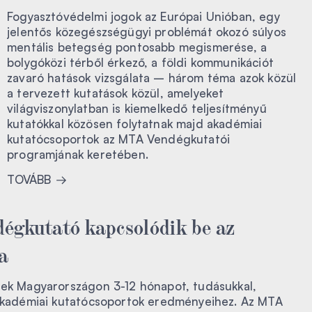
Fogyasztóvédelmi jogok az Európai Unióban, egy
jelentős közegészségügyi problémát okozó súlyos
mentális betegség pontosabb megismerése, a
bolygóközi térből érkező, a földi kommunikációt
zavaró hatások vizsgálata – három téma azok közül
a tervezett kutatások közül, amelyeket
világviszonylatban is kiemelkedő teljesítményű
kutatókkal közösen folytatnak majd akadémiai
kutatócsoportok az MTA Vendégkutatói
programjának keretében.
TOVÁBB
dégkutató kapcsolódik be az
a
enek Magyarországon 3-12 hónapot, tudásukkal,
z akadémiai kutatócsoportok eredményeihez. Az MTA