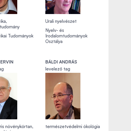
ika,
Urali nyelvészet
studomány
Nyelv- és
ikai Tudományok
Irodalomtudományok
Osztálya
 ERVIN
BÁLDI ANDRÁS
ag
levelező tag
ris növénykórtan,
természetvédelmi ökológia