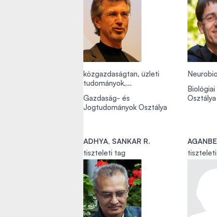
közgazdaságtan, üzleti
Neurobio
tudományok,...
Biológia
Gazdaság- és
Osztálya
Jogtudományok Osztálya
ADHYA, SANKAR R.
tiszteleti tag
tisztelet