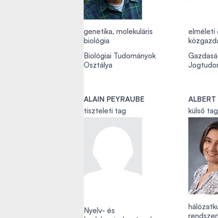
genetika, molekuláris
elméleti
biológia
közgazd
Biológiai Tudományok
Gazdasá
Osztálya
Jogtudo
ALAIN PEYRAUBE
ALBERT
tiszteleti tag
külső tag
hálózatk
Nyelv- és
rendszer