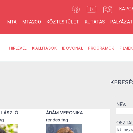
KAPC
MTA
MTA200
KÖZTESTÜLET
KUTATÁS
PÁLYÁZA
HÍRLEVÉL
KIÁLLÍTÁSOK
IDŐVONAL
PROGRAMOK
FILMEK
KERESÉ
NÉV:
 LÁSZLÓ
ÁDÁM VERONIKA
ag
rendes tag
OSZTÁL