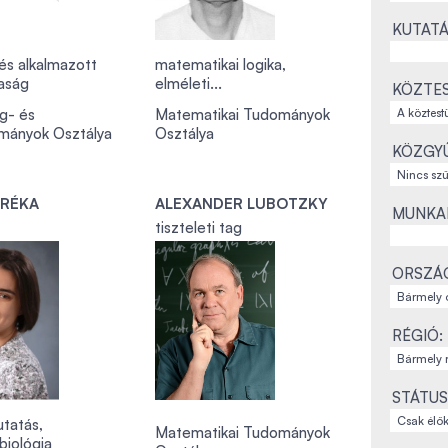
KUTATÁ
 és alkalmazott
matematikai logika,
aság
elméleti...
KÖZTES
g- és
Matematikai Tudományok
mányok Osztálya
Osztálya
KÖZGYŰ
 RÉKA
ALEXANDER LUBOTZKY
MUNKAH
tiszteleti tag
ORSZÁ
RÉGIÓ:
STÁTUS
utatás,
Matematikai Tudományok
biológia