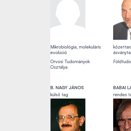
Mikrobiológia, molekuláris
kőzettan
evolúció
ásványta
Orvosi Tudományok
Földtud
Osztálya
B. NAGY JÁNOS
BABAI 
külső tag
rendes t