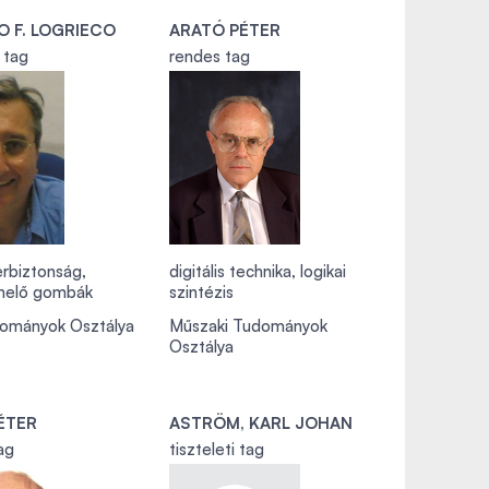
O F. LOGRIECO
ARATÓ PÉTER
i tag
rendes tag
erbiztonság,
digitális technika, logikai
rmelő gombák
szintézis
dományok Osztálya
Műszaki Tudományok
Osztálya
ÉTER
ASTRÖM, KARL JOHAN
ag
tiszteleti tag