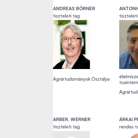
ANDREAS BÖRNER
ANTONI
tiszteleti tag
tisztelet
élelmisz
Agrártudományok Osztálya
toxinte
Agrártu
ARBER, WERNER
ÁRKAI P
tiszteleti tag
rendes t