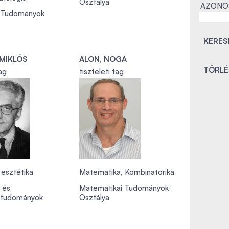
Osztálya
AZONO
i Tudományok
 MIKLÓS
ALON, NOGA
ag
tiszteleti tag
, esztétika
Matematika, Kombinatorika
i és
Matematikai Tudományok
ttudományok
Osztálya