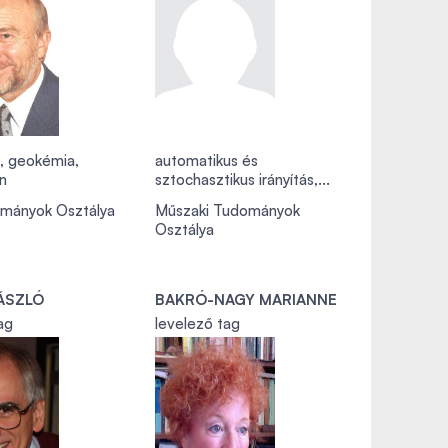
, geokémia,
automatikus és
n
sztochasztikus irányítás,...
ományok Osztálya
Műszaki Tudományok
Osztálya
LÁSZLÓ
BAKRÓ-NAGY MARIANNE
ag
levelező tag