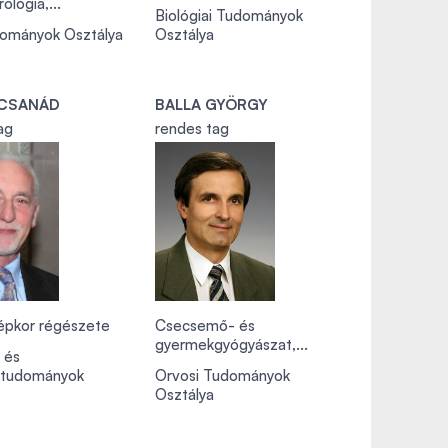
ológia,...
Biológiai Tudományok
dományok Osztálya
Osztálya
 CSANÁD
BALLA GYÖRGY
ag
rendes tag
épkor régészete
Csecsemő- és
gyermekgyógyászat,...
i és
ttudományok
Orvosi Tudományok
Osztálya