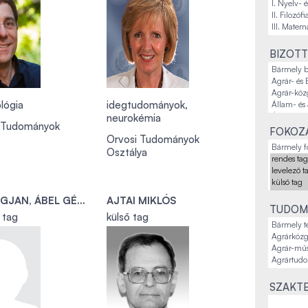
BIZOTT
lógia
idegtudományok,
neurokémia
i Tudományok
FOKOZA
Orvosi Tudományok
Osztálya
AGANBEGJAN, ÁBEL GÉZOVICS
AJTAI MIKLÓS
TUDOM
i tag
külső tag
SZAKTE