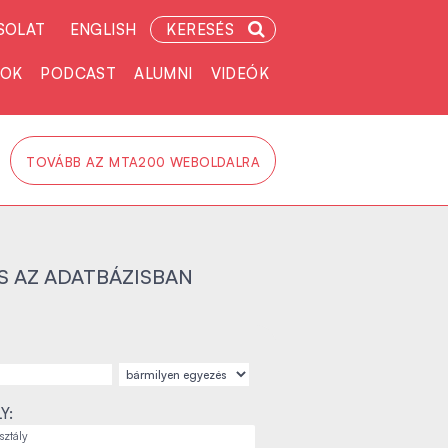
SOLAT
ENGLISH
KERESÉS
TOK
PODCAST
ALUMNI
VIDEÓK
TOVÁBB AZ MTA200 WEBOLDALRA
S AZ ADATBÁZISBAN
Y: