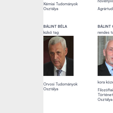
növényvir
Kémiai Tudományok
Osztálya
Agrártu
BÁLINT BÉLA
BÁLINT
külső tag
rendes t
kora köz
Orvosi Tudományok
Osztálya
Filozófia
Történe
Osztálya