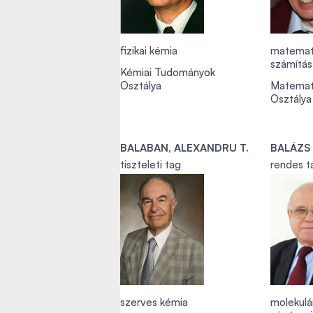
fizikai kémia
matemat
számítá
Kémiai Tudományok
Osztálya
Matemat
Osztálya
BALABAN, ALEXANDRU T.
BALÁZS
tiszteleti tag
rendes t
szerves kémia
molekulá