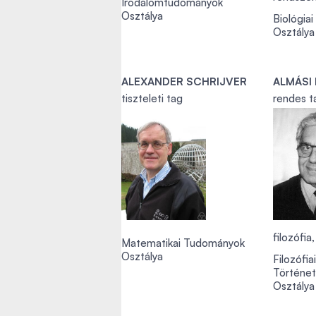
Irodalomtudományok
Osztálya
Biológia
Osztálya
ALEXANDER SCHRIJVER
ALMÁSI
tiszteleti tag
rendes t
filozófia
Matematikai Tudományok
Osztálya
Filozófia
Történe
Osztálya