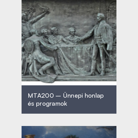
MTA200 – Ünnepi honlap
és programok