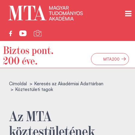
→
MTA200
Címoldal
Keresés az Akadémiai Adattárban
Köztestületi tagok
Az MTA
köztestületének