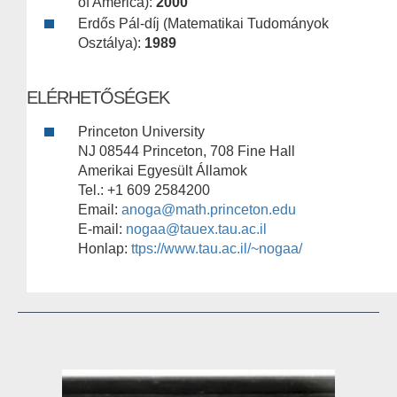
of America):
2000
Erdős Pál-díj (Matematikai Tudományok
Osztálya):
1989
ELÉRHETŐSÉGEK
Princeton University
NJ 08544 Princeton, 708 Fine Hall
Amerikai Egyesült Államok
Tel.: +1 609 2584200
Email:
anoga@math.princeton.edu
E-mail:
nogaa@tauex.tau.ac.il
Honlap:
ttps://www.tau.ac.il/~nogaa/