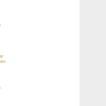
n
ar
ben
n