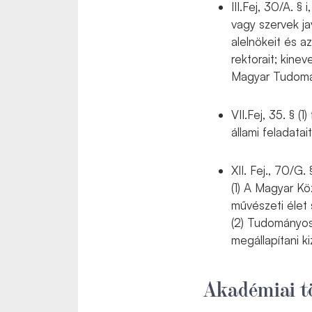
III.Fej, 30/A. 
vagy szervek ja
alelnökeit és 
rektorait; kine
Magyar Tudomá
VII.Fej, 35. § 
állami feladata
XII. Fej., 70/G. 
(1) A Magyar Kö
művészeti élet
(2) Tudományos
megállapítani k
Akadémiai tö