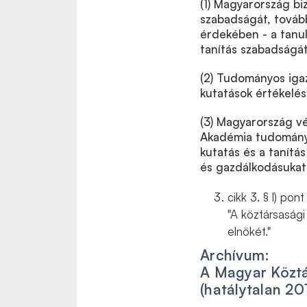
(1) Magyarország bi
szabadságát, továb
érdekében - a tanu
tanítás szabadságát
(2) Tudományos iga
kutatások értékelés
(3) Magyarország v
Akadémia tudományo
kutatás és a tanítás
és gazdálkodásukat 
cikk 3. § l) pont
"A köztársaság
elnökét."
Archívum:
A Magyar Közt
(hatálytalan 201