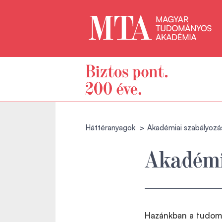
Háttéranyagok
Akadémiai szabályozá
Akadémi
Hazánkban a tudomá