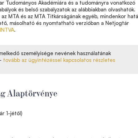
yar Tudományos Akadémiára és a tudományra vonatkozó
bályok és belső szabályzatok az alábbiakban olvashatók.
k az MTA és az MTA Titkárságának egyéb, mindenkor hatá
hető, másolható és nyomtatható verzióban a Netjogtár
INTVA
.
emelkedő személyisége nevének használatának
 –
tovább az ügyintézéssel kapcsolatos részletes
g Alaptörvénye
r 1-jétől)