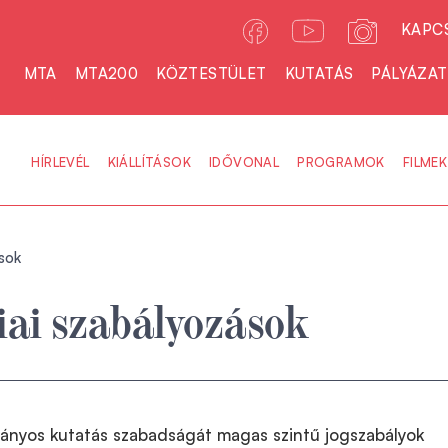
KAPC
MTA
MTA200
KÖZTESTÜLET
KUTATÁS
PÁLYÁZA
HÍRLEVÉL
KIÁLLÍTÁSOK
IDŐVONAL
PROGRAMOK
FILMEK
sok
ai szabályozások
nyos kutatás szabadságát magas szintű jogszabályok