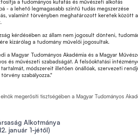
ztosítja a tudományos kutatás és művészeti alkotás
bá - a lehető legmagasabb szintű tudás megszerzése
lás, valamint törvényben meghatározott keretek között a
.
zság kérdésében az állam nem jogosult dönteni, tudomá
ére kizárólag a tudomány művelői jogosultak.
édi a Magyar Tudományos Akadémia és a Magyar Művész
s és művészeti szabadságát. A felsőoktatási intézmény
 tartalmát, módszereit illetően önállóak, szervezeti rend
törvény szabályozza."
i elnök megerősíti tisztségében a Magyar Tudományos Aka
ársaság Alkotmánya
2. január 1-jétől)