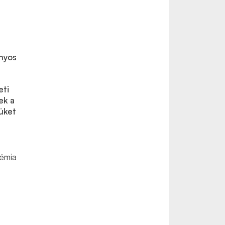
nyos
eti
ek a
jüket
démia