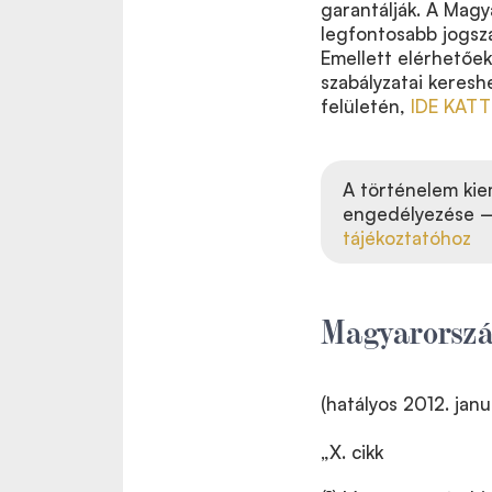
garantálják. A Mag
legfontosabb jogsza
Emellett elérhetőe
szabályzatai keres
felületén,
IDE KATT
A történelem ki
engedélyezése
tájékoztatóhoz
Magyarorszá
(hatályos 2012. januá
„X. cikk