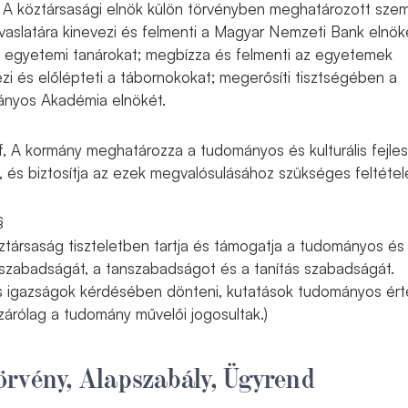
§ i, A köztársasági elnök külön törvényben meghatározott sze
vaslatára kinevezi és felmenti a Magyar Nemzeti Bank elnök
az egyetemi tanárokat; megbízza és felmenti az egyetemek
vezi és előlépteti a tábornokokat; megerősíti tisztségében a
nyos Akadémia elnökét.
(1) f, A kormány meghatározza a tudományos és kulturális fejle
it, és biztosítja az ezek megvalósulásához szükséges feltéte
§
ztársaság tiszteletben tartja és támogatja a tudományos és
 szabadságát, a tanszabadságot és a tanítás szabadságát.
 igazságok kérdésében dönteni, kutatások tudományos ért
izárólag a tudomány művelői jogosultak.)
rvény, Alapszabály, Ügyrend