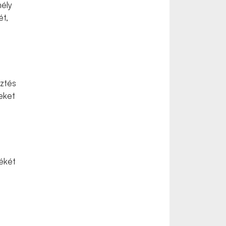
mély
ét,
sztés
leket
ékét