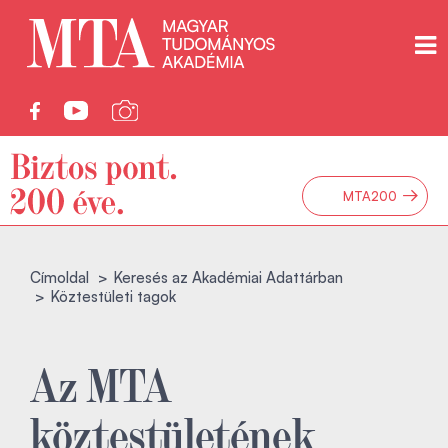
→
MTA200
Címoldal
Keresés az Akadémiai Adattárban
Köztestületi tagok
Az MTA
köztestületének