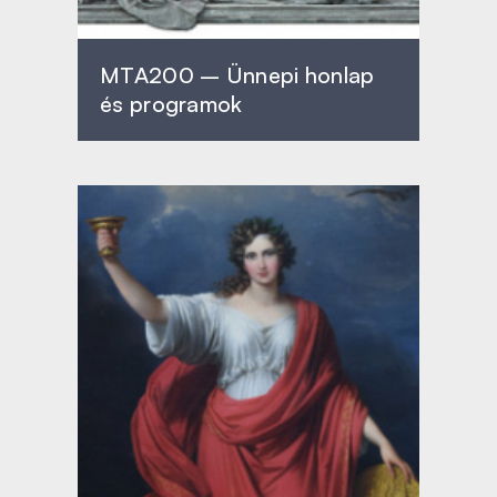
MTA200 – Ünnepi honlap
és programok