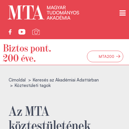
→
MTA200
Címoldal
Keresés az Akadémiai Adattárban
Köztestületi tagok
Az MTA
köztestületének