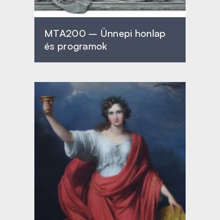
MTA200 – Ünnepi honlap
és programok