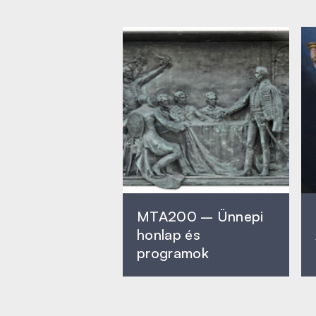
MTA200 – Ünnepi
honlap és
programok