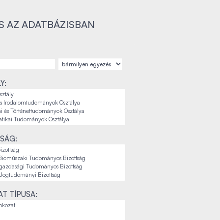
S AZ ADATBÁZISBAN
Y:
SÁG:
T TÍPUSA: