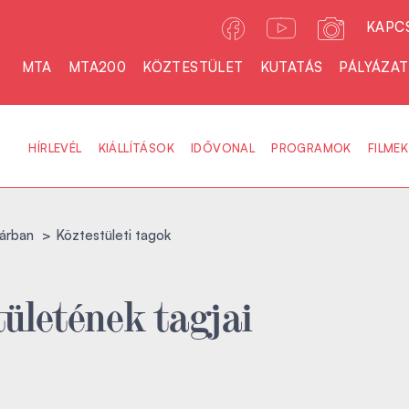
KAPC
MTA
MTA200
KÖZTESTÜLET
KUTATÁS
PÁLYÁZA
HÍRLEVÉL
KIÁLLÍTÁSOK
IDŐVONAL
PROGRAMOK
FILMEK
árban
Köztestületi tagok
ületének tagjai