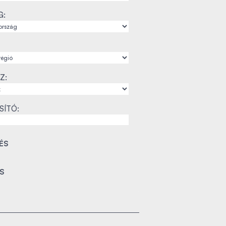
G:
Z:
SÍTÓ: