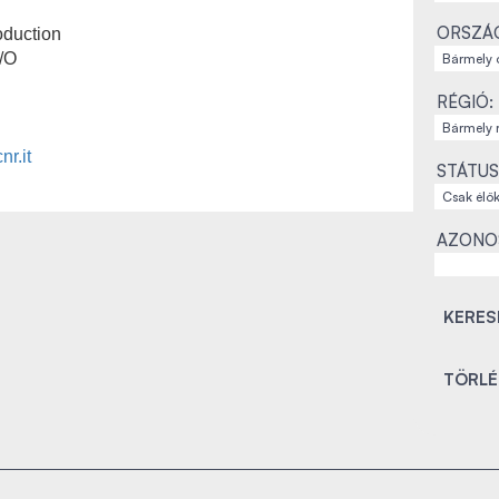
ORSZÁ
oduction
/O
RÉGIÓ:
r.it
STÁTUS
AZONO