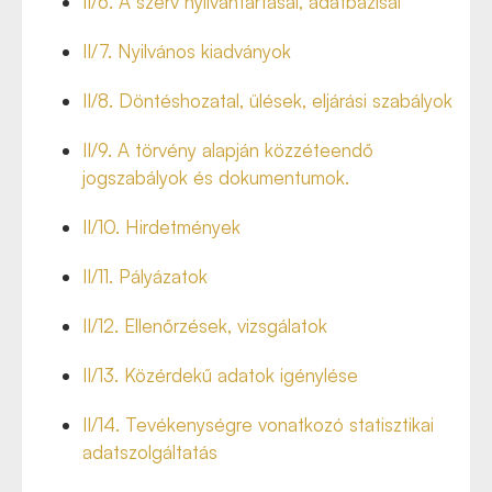
II/6.
A szerv nyilvántartásai, adatbázisai
II/7. Nyilvános kiadványok
II/8. Döntéshozatal, ülések, eljárási szabályok
II/9. A törvény alapján közzéteendő
jogszabályok és dokumentumok.
II/10.
Hirdetmények
II/11.
Pályázatok
II/12.
Ellenőrzések, vizsgálatok
II/13.
Közérdekű adatok igénylése
II/14.
Tevékenységre vonatkozó statisztikai
adatszolgáltatás