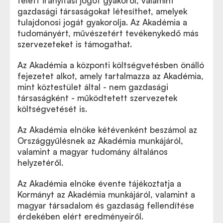
felett irányítási jogot gyakorol, valamint
gazdasági társaságokat létesíthet, amelyek
tulajdonosi jogát gyakorolja. Az Akadémia a
tudományért, művészetért tevékenykedő más
szervezeteket is támogathat.
Az Akadémia a központi költségvetésben önálló
fejezetet alkot, amely tartalmazza az Akadémia,
mint köztestület által - nem gazdasági
társaságként - működtetett szervezetek
költségvetését is.
Az Akadémia elnöke kétévenként beszámol az
Országgyűlésnek az Akadémia munkájáról,
valamint a magyar tudomány általános
helyzetéről.
Az Akadémia elnöke évente tájékoztatja a
Kormányt az Akadémia munkájáról, valamint a
magyar társadalom és gazdaság fellendítése
érdekében elért eredményeiről.