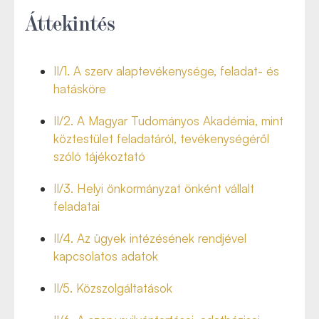
Áttekintés
II/1.
A szerv alaptevékenysége, feladat- és
hatásköre
II/2. A Magyar Tudományos Akadémia, mint
köztestület feladatáról, tevékenységéről
szóló tájékoztató
II/3.
Helyi önkormányzat önként vállalt
feladatai
II/4.
Az ügyek intézésének rendjével
kapcsolatos adatok
II/5.
Közszolgáltatások