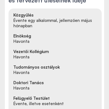
és tervezett üléseinek ideje
Közgyűlés
Évente egy alkalommal, jellemzően május
hónapban
Elnökség
Havonta
Vezetői Kollégium
Havonta
Tudományos osztályok
Havonta
Doktori Tanács
Havonta
Felügyelő Testület
Évente, illetve esetenként