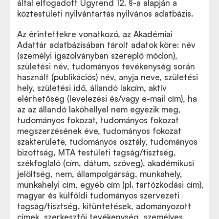
által elfogadott Ügyrend 12. §-a alapján a
köztestületi nyilvántartás nyilvános adatbázis.
Az érintettekre vonatkozó, az Akadémiai
Adattár adatbázisában tárolt adatok köre: név
(személyi igazolványban szereplő módon),
születési név, tudományos tevékenység során
használt (publikációs) név, anyja neve, születési
hely, születési idő, állandó lakcím, aktív
elérhetőség (levelezési és/vagy e-mail cím), ha
az az állandó lakóhellyel nem egyezik meg,
tudományos fokozat, tudományos fokozat
megszerzésének éve, tudományos fokozat
szakterülete, tudományos osztály, tudományos
bizottság, MTA testületi tagság/tisztség,
székfoglaló (cím, dátum, szöveg), akadémikusi
jelöltség, nem, állampolgárság, munkahely,
munkahelyi cím, egyéb cím (pl. tartózkodási cím),
magyar és külföldi tudományos szervezeti
tagság/tisztség, kitüntetések, adományozott
címek, szerkesztői tevékenység, személyes