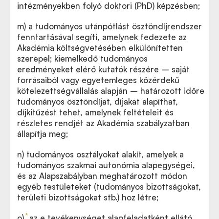
intézményekben folyó doktori (PhD) képzésben;
m)
a tudományos utánpótlást ösztöndíjrendszer
fenntartásával segíti, amelynek fedezete az
Akadémia költségvetésében elkülönítetten
szerepel; kiemelkedő tudományos
eredményeket elérő kutatók részére – saját
forrásaiból vagy egyetemleges közérdekű
kötelezettségvállalás alapján – határozott időre
tudományos ösztöndíjat, díjakat alapíthat,
díjkitűzést tehet, amelynek feltételeit és
részletes rendjét az Akadémia szabályzatban
állapítja meg;
n)
tudományos osztályokat alakít, amelyek a
tudományos szakmai autonómia alapegységei,
és az Alapszabályban meghatározott módon
egyéb testületeket (tudományos bizottságokat,
területi bizottságokat stb.) hoz létre;
*
o)
az e tevékenységet alapfeladatként ellátó,