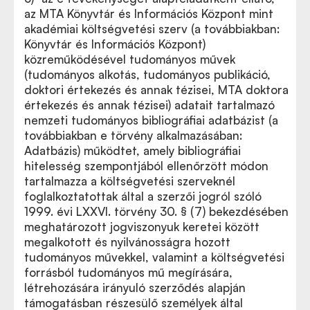
az MTA Könyvtár és Információs Központ mint
akadémiai költségvetési szerv (a továbbiakban:
Könyvtár és Információs Központ)
közreműködésével tudományos művek
(tudományos alkotás, tudományos publikáció,
doktori értekezés és annak tézisei, MTA doktora
értekezés és annak tézisei) adatait tartalmazó
nemzeti tudományos bibliográfiai adatbázist (a
továbbiakban e törvény alkalmazásában:
Adatbázis) működtet, amely bibliográfiai
hitelesség szempontjából ellenőrzött módon
tartalmazza a költségvetési szerveknél
foglalkoztatottak által a szerzői jogról szóló
1999. évi LXXVI. törvény 30. § (7) bekezdésében
meghatározott jogviszonyuk keretei között
megalkotott és nyilvánosságra hozott
tudományos művekkel, valamint a költségvetési
forrásból tudományos mű megírására,
létrehozására irányuló szerződés alapján
támogatásban részesülő személyek által