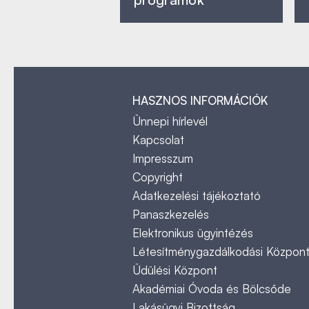
HASZNOS INFORMÁCIÓK
Ünnepi hírlevél
Kapcsolat
Impresszum
Copyright
Adatkezelési tájékoztató
Panaszkezelés
Elektronikus ügyintézés
Létesítménygazdálkodási Közpon
Üdülési Központ
Akadémiai Óvoda és Bölcsőde
Lakásügyi Bizottság