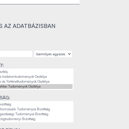
S AZ ADATBÁZISBAN
Y:
SÁG: