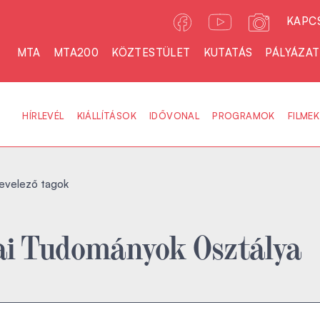
KAPC
MTA
MTA200
KÖZTESTÜLET
KUTATÁS
PÁLYÁZA
HÍRLEVÉL
KIÁLLÍTÁSOK
IDŐVONAL
PROGRAMOK
FILMEK
evelező tagok
ai Tudományok Osztálya