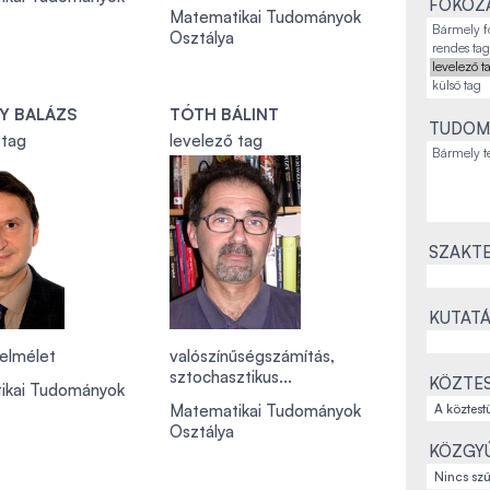
FOKOZA
Matematikai Tudományok
Osztálya
Y BALÁZS
TÓTH BÁLINT
TUDOM
 tag
levelező tag
SZAKTE
KUTATÁ
elmélet
valószínűségszámítás,
sztochasztikus...
KÖZTES
ikai Tudományok
Matematikai Tudományok
Osztálya
KÖZGYŰ