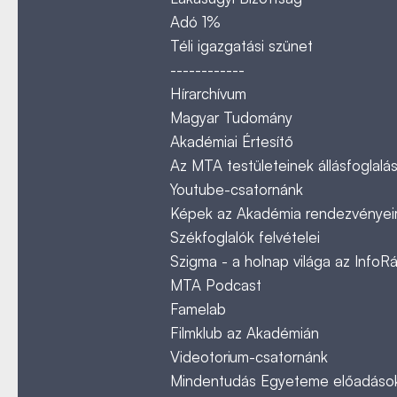
Adó 1%
Téli igazgatási szünet
------------
Hírarchívum
Magyar Tudomány
Akadémiai Értesítő
Az MTA testületeinek állásfoglalás
Youtube-csatornánk
Képek az Akadémia rendezvényeir
Székfoglalók felvételei
Szigma - a holnap világa az InfoR
MTA Podcast
Famelab
Filmklub az Akadémián
Videotorium-csatornánk
Mindentudás Egyeteme előadáso