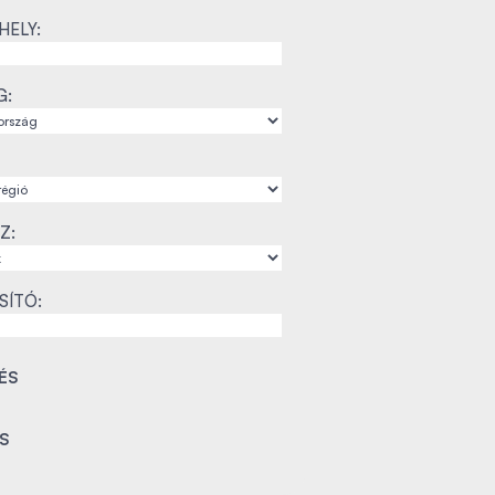
ELY:
G:
Z:
SÍTÓ: