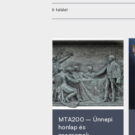
6 találat
MTA200 – Ünnepi
honlap és
programok