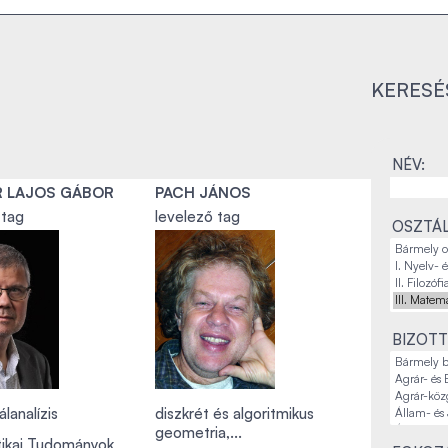
KERESÉ
NÉV:
 LAJOS GÁBOR
PACH JÁNOS
 tag
levelező tag
OSZTÁL
BIZOTT
lanalízis
diszkrét és algoritmikus
geometria,...
ikai Tudományok