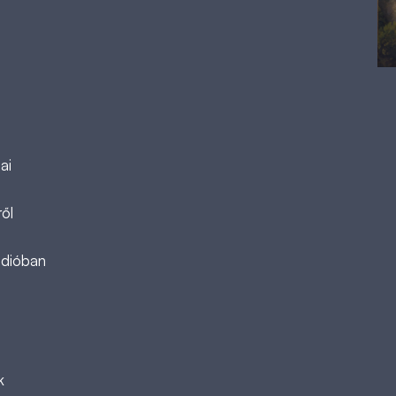
ai
ől
ádióban
k