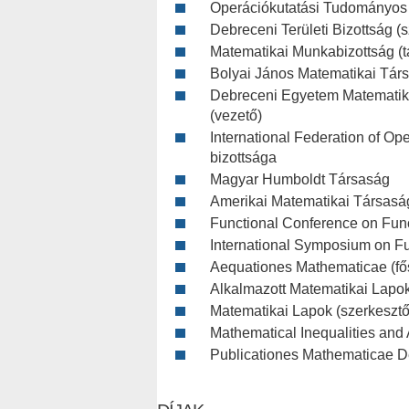
Operációkutatási Tudományos B
Debreceni Területi Bizottság (s
Matematikai Munkabizottság (t
Bolyai János Matematikai Társ
Debreceni Egyetem Matematika
(vezető)
International Federation of O
bizottsága
Magyar Humboldt Társaság
Amerikai Matematikai Társasá
Functional Conference on Func
International Symposium on F
Aequationes Mathematicae (fő
Alkalmazott Matematikai Lapok
Matematikai Lapok (szerkesztőb
Mathematical Inequalities and 
Publicationes Mathematicae De