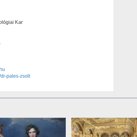
lógiai Kar
.
hu
/dr-pales-zsolt