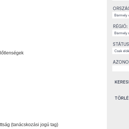
ORSZÁ
RÉGIÓ:
STÁTUS
lőtlenségek
AZONO
ság (tanácskozási jogú tag)