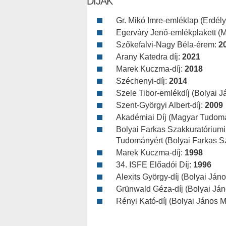
DÍJAK
Gr. Mikó Imre-emléklap (Erdé
Egerváry Jenő-emlékplakett (
Szőkefalvi-Nagy Béla-érem:
2
Arany Katedra díj:
2021
Marek Kuczma-díj:
2018
Széchenyi-díj:
2014
Szele Tibor-emlékdíj (Bolyai J
Szent-Györgyi Albert-díj:
2009
Akadémiai Díj (Magyar Tudom
Bolyai Farkas Szakkuratóriumi
Tudományért (Bolyai Farkas S
Marek Kuczma-díj:
1998
34. ISFE Előadói Díj:
1996
Alexits György-díj (Bolyai Ján
Grünwald Géza-díj (Bolyai Ján
Rényi Kató-díj (Bolyai János M