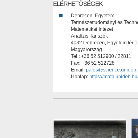
ELÉRHETŐSÉGEK
Debreceni Egyetem
Természettudományi és Techno
Matematikai Intézet
Analízis Tanszék
4032 Debrecen, Egyetem tér 1
Magyarország
Tel.: +36 52 512900 / 22811
Fax: +36 52 512728
Email:
pales@science.unideb.
Honlap:
https://math.unideb.hu