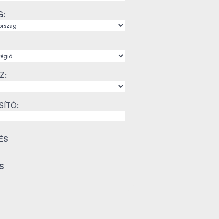
G:
Z:
SÍTÓ: