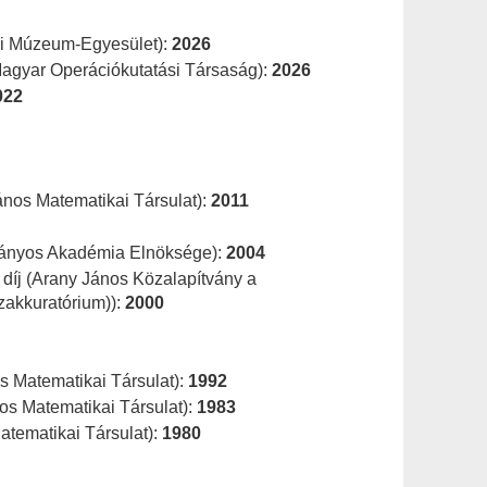
lyi Múzeum-Egyesület):
2026
Magyar Operációkutatási Társaság):
2026
022
ános Matematikai Társulat):
2011
ányos Akadémia Elnöksége):
2004
 díj (Arany János Közalapítvány a
zakkuratórium)):
2000
os Matematikai Társulat):
1992
os Matematikai Társulat):
1983
atematikai Társulat):
1980