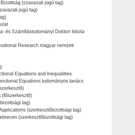
izottság (szavazati jogú tag)
zavazati jogú tag)
ag)
ulat
- és Számítástudományi Doktori Iskola
perational Research magyar nemzeti
g
tional Equations and Inequalities
unctional Equations tudományos tanács
szerkesztő)
 (főszerkesztő)
izottsági tag)
Applications (szerkesztőbizottsági tag)
brecen (szerkesztőbizottsági tag)