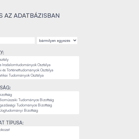
S AZ ADATBÁZISBAN
Y:
SÁG:
T TÍPUSA: