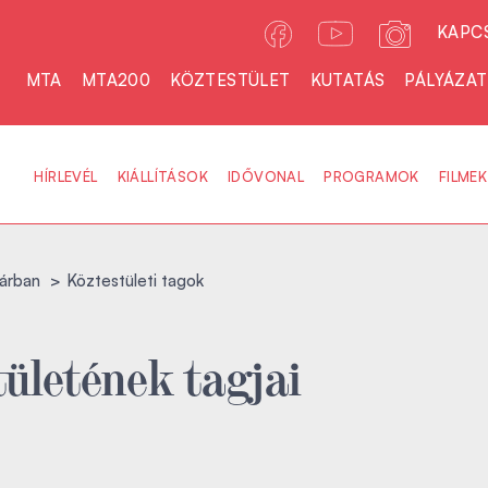
KAPC
MTA
MTA200
KÖZTESTÜLET
KUTATÁS
PÁLYÁZA
HÍRLEVÉL
KIÁLLÍTÁSOK
IDŐVONAL
PROGRAMOK
FILMEK
árban
Köztestületi tagok
ületének tagjai