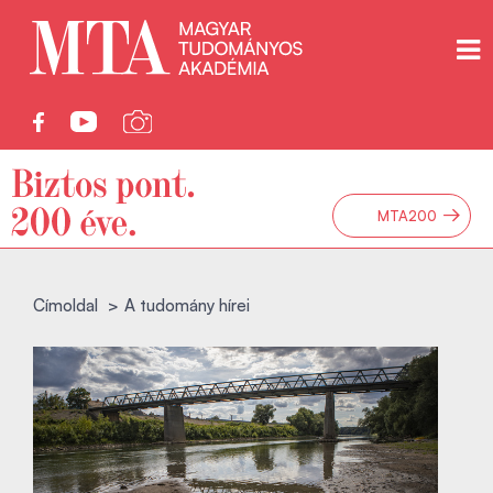
→
MTA200
Címoldal
A tudomány hírei