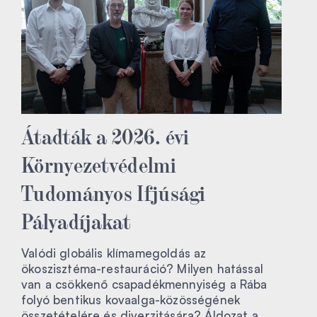
Átadták a 2026. évi
Környezetvédelmi
Tudományos Ifjúsági
Pályadíjakat
Valódi globális klímamegoldás az
ökoszisztéma-restauráció? Milyen hatással
van a csökkenő csapadékmennyiség a Rába
folyó bentikus kovaalga-közösségének
összetételére és diverzitására? Áldozat a