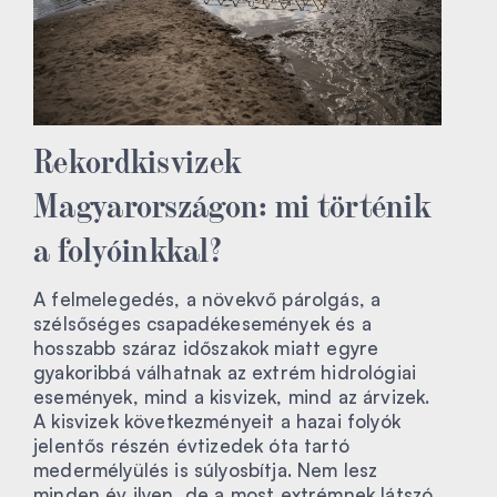
Rekordkisvizek
Magyarországon: mi történik
a folyóinkkal?
A felmelegedés, a növekvő párolgás, a
szélsőséges csapadékesemények és a
hosszabb száraz időszakok miatt egyre
gyakoribbá válhatnak az extrém hidrológiai
események, mind a kisvizek, mind az árvizek.
A kisvizek következményeit a hazai folyók
jelentős részén évtizedek óta tartó
medermélyülés is súlyosbítja. Nem lesz
minden év ilyen, de a most extrémnek látszó