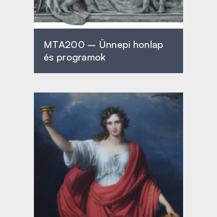
MTA200 – Ünnepi honlap
és programok