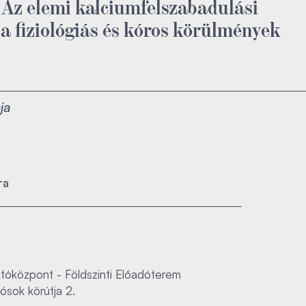
 Az elemi kalciumfelszabadulási
 fiziológiás és kóros körülmények
ja
ra
óközpont - Földszinti Előadóterem
ósok körútja 2.