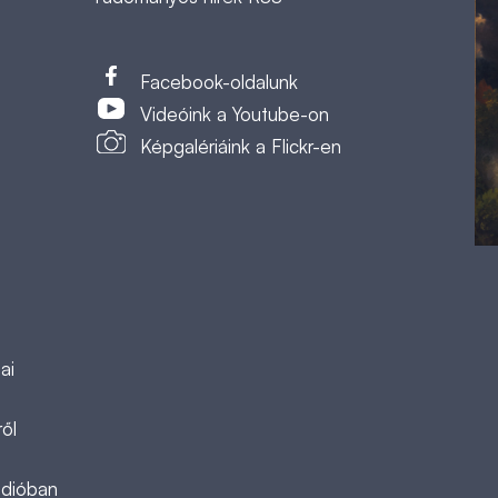
t
Facebook-oldalunk
Videóink a Youtube-on
Képgalériáink a Flickr-en
ai
ől
ádióban