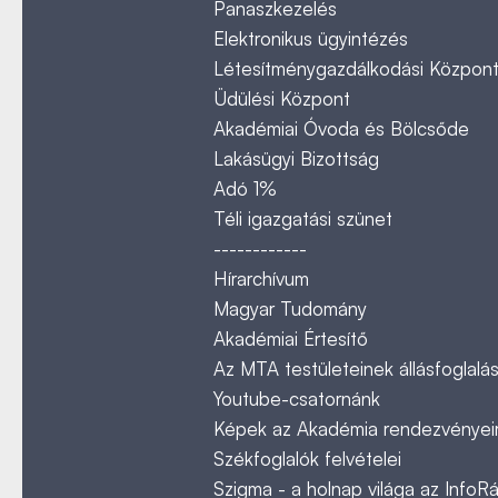
Panaszkezelés
Elektronikus ügyintézés
Létesítménygazdálkodási Közpon
Üdülési Központ
Akadémiai Óvoda és Bölcsőde
Lakásügyi Bizottság
Adó 1%
Téli igazgatási szünet
------------
Hírarchívum
Magyar Tudomány
Akadémiai Értesítő
Az MTA testületeinek állásfoglalás
Youtube-csatornánk
Képek az Akadémia rendezvényeir
Székfoglalók felvételei
Szigma - a holnap világa az InfoR