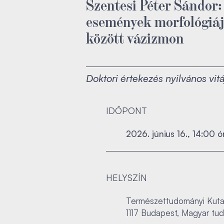
Szentesi Péter Sándor:
események morfológiája
között vázizmon
Doktori értekezés nyilvános vitá
IDŐPONT
2026. június 16., 14:00 ó
HELYSZÍN
Természettudományi Kutat
1117 Budapest, Magyar tud