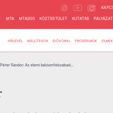
KAPC
MTA
MTA200
KÖZTESTÜLET
KUTATÁS
PÁLYÁZA
HÍRLEVÉL
KIÁLLÍTÁSOK
IDŐVONAL
PROGRAMOK
FILMEK
Péter Sándor: Az elemi kalciumfelszabad...
r