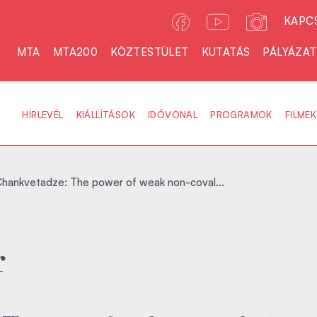
KAPC
MTA
MTA200
KÖZTESTÜLET
KUTATÁS
PÁLYÁZA
HÍRLEVÉL
KIÁLLÍTÁSOK
IDŐVONAL
PROGRAMOK
FILMEK
hankvetadze: The power of weak non-coval...
r