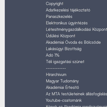
Copyright
Adatkezelési tájékoztató
Panaszkezelés
Elektronikus ügyintézés
Létesítménygazdálkodási Közpon
Üdülési Központ
Akadémiai Óvoda és Bölcsőde
Lakásügyi Bizottság
Adó 1%
Téli igazgatási szünet
------------
Hírarchívum
Magyar Tudomány
Akadémiai Értesítő
Az MTA testületeinek állásfoglalás
Youtube-csatornánk
Képek az Akadémia rendezvényeir