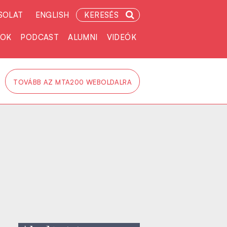
SOLAT
ENGLISH
KERESÉS
TOK
PODCAST
ALUMNI
VIDEÓK
TOVÁBB AZ MTA200 WEBOLDALRA