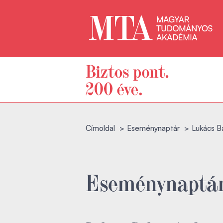
Címoldal
Eseménynaptár
Lukács Ba
Eseménynaptá