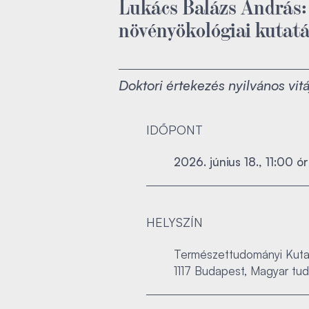
Lukács Balázs András: I
növényökológiai kutatá
Doktori értekezés nyilvános vitá
IDŐPONT
2026. június 18., 11:00 ó
HELYSZÍN
Természettudományi Kutat
1117 Budapest, Magyar tud