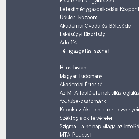
Elektronikus ügyintézés
Létesítménygazdálkodási Közpon
Üdülési Központ
Akadémiai Óvoda és Bölcsőde
Lakásügyi Bizottság
Adó 1%
Téli igazgatási szünet
------------
Hírarchívum
Magyar Tudomány
Akadémiai Értesítő
Az MTA testületeinek állásfoglalás
Youtube-csatornánk
Képek az Akadémia rendezvényeir
Székfoglalók felvételei
Szigma - a holnap világa az InfoR
MTA Podcast