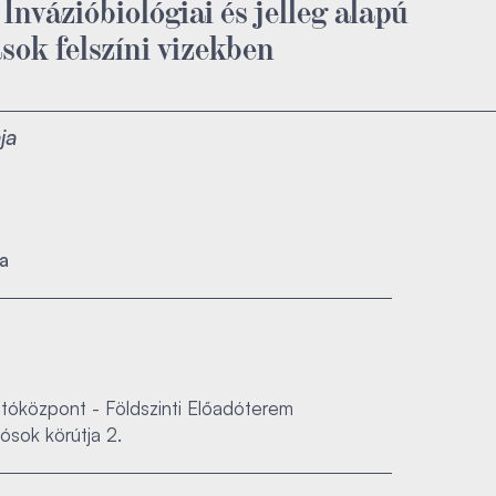
nvázióbiológiai és jelleg alapú
sok felszíni vizekben
ja
ra
óközpont - Földszinti Előadóterem
ósok körútja 2.