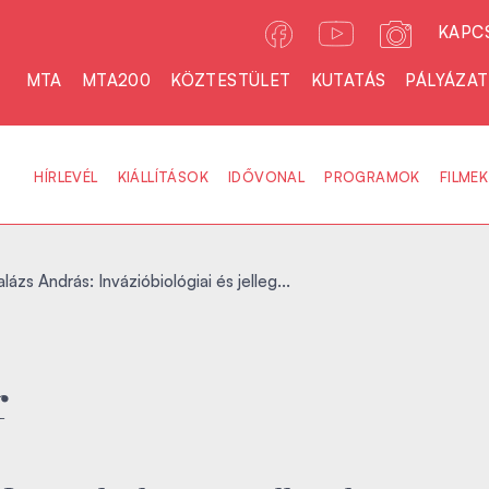
KAPC
MTA
MTA200
KÖZTESTÜLET
KUTATÁS
PÁLYÁZA
HÍRLEVÉL
KIÁLLÍTÁSOK
IDŐVONAL
PROGRAMOK
FILMEK
lázs András: Invázióbiológiai és jelleg...
r