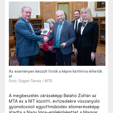
Az eseményen készült fotók a képre kattintva érhetők
el
Fotó: Szigeti Tamás / MTA
A megbeszélés zárásaképp Balahó Zoltán az
MTA és a NIT közötti, évtizedekre visszanyúló
gyümölcsöző együttműködés elismeréseképp
átadta a Nagy Imre-emlékplakettet a Magyar