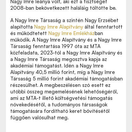
Nagy Imre leánya volt, aki ezt a tisztséget
2008-ban bekövetkezett haláláig töltötte be.
A Nagy Imre Társaság a szintén Nagy Erzsébet
alapította
Nagy Imre Alapítvány
által fenntartott
és működtetett
Nagy Imre Emlékház
ban
működik. A Nagy Imre Alapítvány és a Nagy Imre
Társaság fenntartása 1997 óta az MTA
közfeladata, 2023-tól a Nagy Imre Alapítvány és
a Nagy Imre Társaság megosztva kapja az
akadémiai támogatást. Idén a Nagy Imre
Alapítvány 40,5 millió forint, míg a Nagy Imre
Társaság 5 millió forint akadémiai támogatásban
részesülhet. A megbeszélésen szó esett ez
utóbbi összeg megemelésének lehetőségéről,
ami az MTA-t illető költségvetési támogatás
növekedésétől, a tudományos társaságok
támogatására fordítható keret bővítésétől
függően valósulhat meg.