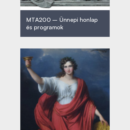
MTA200 – Ünnepi honlap
és programok