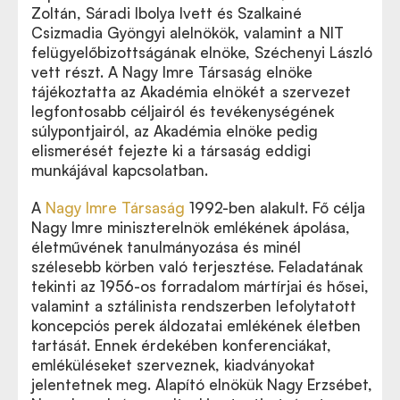
Zoltán, Sáradi Ibolya Ivett és Szalkainé
Csizmadia Gyöngyi alelnökök, valamint a NIT
felügyelőbizottságának elnöke, Széchenyi László
vett részt. A Nagy Imre Társaság elnöke
tájékoztatta az Akadémia elnökét a szervezet
legfontosabb céljairól és tevékenységének
súlypontjairól, az Akadémia elnöke pedig
elismerését fejezte ki a társaság eddigi
munkájával kapcsolatban.
A
Nagy Imre Társaság
1992-ben alakult. Fő célja
Nagy Imre miniszterelnök emlékének ápolása,
életművének tanulmányozása és minél
szélesebb körben való terjesztése. Feladatának
tekinti az 1956-os forradalom mártírjai és hősei,
valamint a sztálinista rendszerben lefolytatott
koncepciós perek áldozatai emlékének életben
tartását. Ennek érdekében konferenciákat,
emléküléseket szerveznek, kiadványokat
jelentetnek meg. Alapító elnökük Nagy Erzsébet,