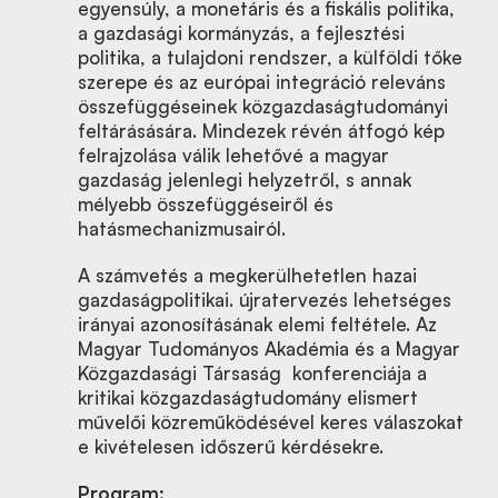
egyensúly, a monetáris és a fiskális politika,
a gazdasági kormányzás, a fejlesztési
politika, a tulajdoni rendszer, a külföldi tőke
szerepe és az európai integráció releváns
összefüggéseinek közgazdaságtudományi
feltárásására. Mindezek révén átfogó kép
felrajzolása válik lehetővé a magyar
gazdaság jelenlegi helyzetről, s annak
mélyebb összefüggéseiről és
hatásmechanizmusairól.
A számvetés a megkerülhetetlen hazai
gazdaságpolitikai. újratervezés lehetséges
irányai azonosításának elemi feltétele. Az
Magyar Tudományos Akadémia és a Magyar
Közgazdasági Társaság konferenciája a
kritikai közgazdaságtudomány elismert
művelői közreműködésével keres válaszokat
e kivételesen időszerű kérdésekre.
Program: