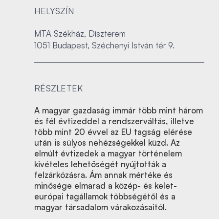
HELYSZÍN
MTA Székház, Díszterem
1051 Budapest, Széchenyi István tér 9.
RÉSZLETEK
A magyar gazdaság immár több mint három
és fél évtizeddel a rendszerváltás, illetve
több mint 20 évvel az EU tagság elérése
után is súlyos nehézségekkel küzd. Az
elmúlt évtizedek a magyar történelem
kivételes lehetőségét nyújtották a
felzárkózásra. Ám annak mértéke és
minősége elmarad a közép- és kelet-
európai tagállamok többségétől és a
magyar társadalom várakozásaitól.