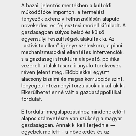
A hazai, jelentős mértékben a külföldi
működőtőke importon, a termelési
tényezők extenzív felhasználásán alapuló
növekedési és fejlesztési modell kifulladt. A
gazdaságban súlyos belső és külső
egyensúlyi feszültségek alakultak ki. Az
„aktivista állam” igénye széleskörű, a piaci
mechanizmusokkal ellentétes intervenciók,
s a gazdasági struktúra alapvető, politika
vezérelt átalakítására irányuló törekvések
révén jelent meg. Előbbiekkel együtt
alacsony bizalmi és magas korrupciós szint,
lényeges intézményi torzulások alakultak ki.
Elkerülhetetlenné vált a gazdaságpolitikai
fordulat.
E fordulat megalapozásához mindenekelőtt
alapos számvetésre van szükség a magyar
gazdaságban. Annak ki kell terjednie –
egyebek mellett - a növekedés és az