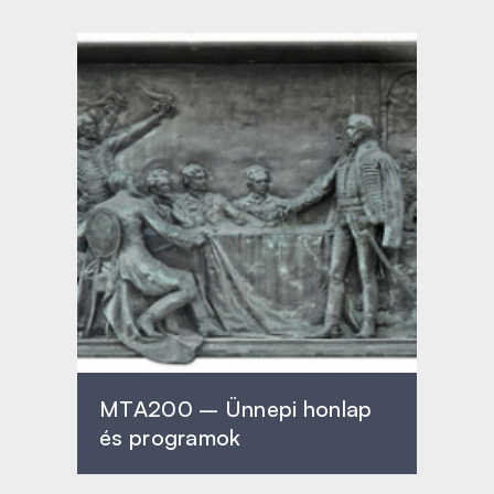
MTA200 – Ünnepi honlap
és programok