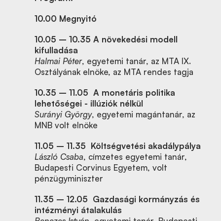
10.00 Megnyitó
10.05 – 10.35 A növekedési modell
kifulladása
Halmai Péter
, egyetemi tanár, az MTA IX.
Osztályának elnöke, az MTA rendes tagja
10.35 – 11.05
A monetáris politika
lehetőségei - illúziók nélkül
Surányi György
, egyetemi magántanár, az
MNB volt elnöke
11.05 – 11.35
Költségvetési akadálypálya
László Csaba
, címzetes egyetemi tanár,
Budapesti Corvinus Egyetem, volt
pénzügyminiszter
11.35 – 12.05
Gazdasági kormányzás és
intézményi átalakulás
Benczes István
, egyetemi tanár, Budapesti