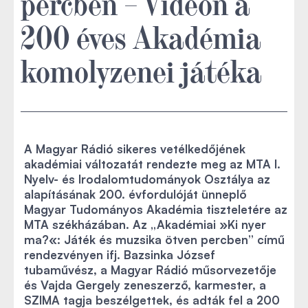
percben – Videón a
200 éves Akadémia
komolyzenei játéka
A Magyar Rádió sikeres vetélkedőjének
akadémiai változatát rendezte meg az MTA I.
Nyelv- és Irodalomtudományok Osztálya az
alapításának 200. évfordulóját ünneplő
Magyar Tudományos Akadémia tiszteletére az
MTA székházában. Az „Akadémiai »Ki nyer
ma?«: Játék és muzsika ötven percben” című
rendezvényen ifj. Bazsinka József
tubaművész, a Magyar Rádió műsorvezetője
és Vajda Gergely zeneszerző, karmester, a
SZIMA tagja beszélgettek, és adták fel a 200