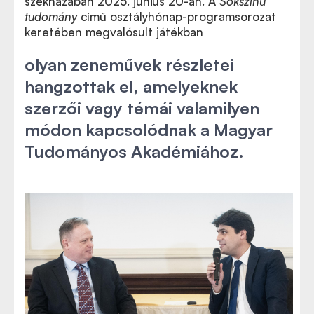
székházában 2025. június 20-án. A
Sokszínű
tudomány
című osztályhónap-programsorozat
keretében megvalósult játékban
olyan zeneművek részletei
hangzottak el, amelyeknek
szerzői vagy témái valamilyen
módon kapcsolódnak a Magyar
Tudományos Akadémiához.