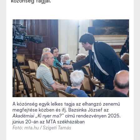
közönség tagjai.
A közönség egyik lelkes tagja az elhangzó zenemű
megfejtése közben és ifj. Bazsinka József az
Akadémiai „Ki nyer ma?”
című rendezvényen 2025.
június 20-án az MTA székházában
Fotó: mta.hu / Szigeti Tamás