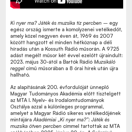
Ki nyer ma? Játék és muzsika tíz percben –
egy
egész ország ismerte a komolyzenei vetélkedőt,
amely közel negyven éven át, 1969 és 2007
között hangzott el minden hétköznap a déli
híradás után a Kossuth Rádió műsorán. A 9725
adást megélt műsor két évvel ezelőtt újraindult:
2023. május 30-ától a Bartók Rádió
Muzsikáló
reggel
című műsorában a 8 órai hírek után újra
hallható.
Az alapításának 200. évfordulóját ünneplő
Magyar Tudományos Akadémia előtt tisztelgett
az MTA I. Nyelv- és Irodalomtudományok
Osztálya azzal a különleges programmal,
amelyet a Magyar Rádió sikeres vetélkedőjének
mintájára
Akadémiai „Ki nyer ma?”: Játék és
muzsika ötven percben
címmel tartottak az MTA