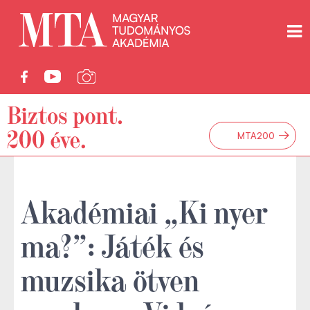
→
MTA200
Akadémiai „Ki nyer
ma?”: Játék és
muzsika ötven