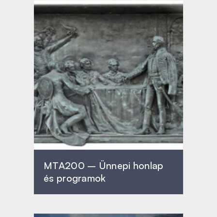
MTA200 – Ünnepi honlap
és programok