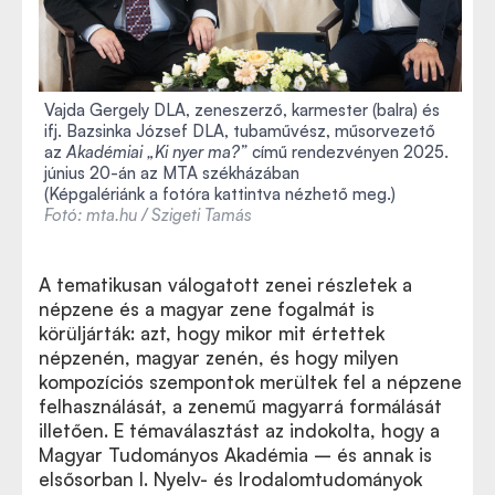
Vajda Gergely DLA, zeneszerző, karmester (balra) és
ifj. Bazsinka József DLA, tubaművész, műsorvezető
az
Akadémiai „Ki nyer ma?”
című rendezvényen 2025.
június 20-án az MTA székházában
(Képgalériánk a fotóra kattintva nézhető meg.)
Fotó: mta.hu / Szigeti Tamás
A tematikusan válogatott zenei részletek a
népzene és a magyar zene fogalmát is
körüljárták: azt, hogy mikor mit értettek
népzenén, magyar zenén, és hogy milyen
kompozíciós szempontok merültek fel a népzene
felhasználását, a zenemű magyarrá formálását
illetően. E témaválasztást az indokolta, hogy a
Magyar Tudományos Akadémia – és annak is
elsősorban I. Nyelv- és Irodalomtudományok