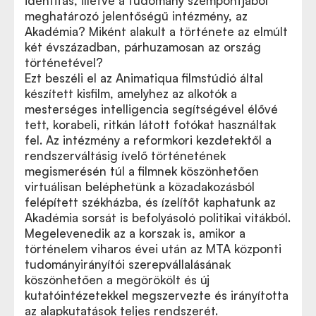
identitás, illetve a tudomány szempontjából
meghatározó jelentőségű intézmény, az
Akadémia? Miként alakult a története az elmúlt
két évszázadban, párhuzamosan az ország
történetével?
Ezt beszéli el az Animatiqua filmstúdió által
készített kisfilm, amelyhez az alkotók a
mesterséges intelligencia segítségével élővé
tett, korabeli, ritkán látott fotókat használtak
fel. Az intézmény a reformkori kezdetektől a
rendszerváltásig ívelő történetének
megismerésén túl a filmnek köszönhetően
virtuálisan beléphetünk a közadakozásból
felépített székházba, és ízelítőt kaphatunk az
Akadémia sorsát is befolyásoló politikai vitákból.
Megelevenedik az a korszak is, amikor a
történelem viharos évei után az MTA központi
tudományirányítói szerepvállalásának
köszönhetően a megörökölt és új
kutatóintézetekkel megszervezte és irányította
az alapkutatások teljes rendszerét.