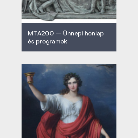
MTA200 – Ünnepi honlap
és programok