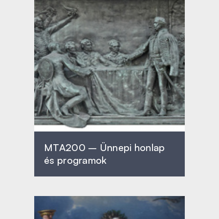
MTA200 – Ünnepi honlap
és programok