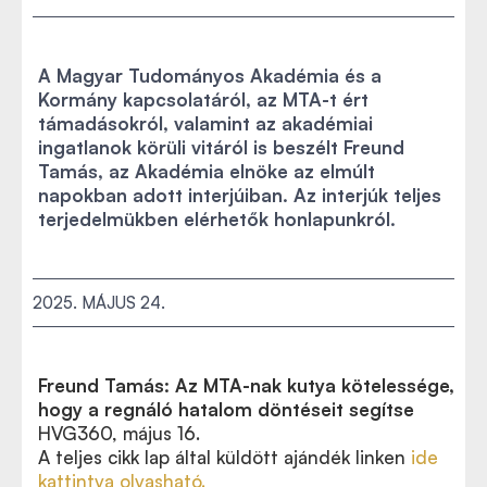
A Magyar Tudományos Akadémia és a
Kormány kapcsolatáról, az MTA-t ért
támadásokról, valamint az akadémiai
ingatlanok körüli vitáról is beszélt Freund
Tamás, az Akadémia elnöke az elmúlt
napokban adott interjúiban. Az interjúk teljes
terjedelmükben elérhetők honlapunkról.
2025. MÁJUS 24.
Freund Tamás: Az MTA-nak kutya
k
ötelessége,
hogy a regnáló hatalom döntéseit segítse
HVG360,
május 16
.
A teljes cikk lap által
k
üldött ajándé
k
linken
ide
kattintva olvasható.