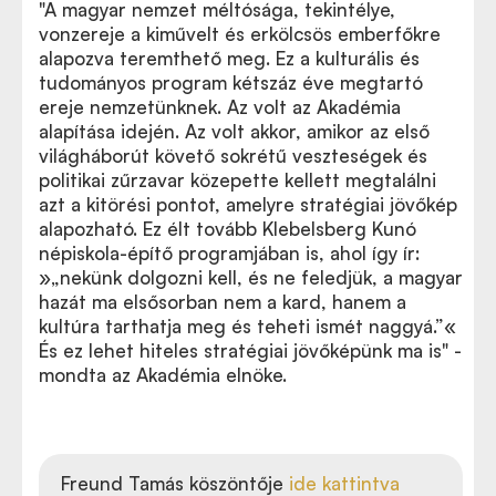
"A magyar nemzet méltósága, tekintélye,
vonzereje a kiművelt és erkölcsös emberfőkre
alapozva teremthető meg. Ez a kulturális és
tudományos program kétszáz éve megtartó
ereje nemzetünknek. Az volt az Akadémia
alapítása idején. Az volt akkor, amikor az első
világháborút követő sokrétű veszteségek és
politikai zűrzavar közepette kellett megtalálni
azt a kitörési pontot, amelyre stratégiai jövőkép
alapozható. Ez élt tovább Klebelsberg Kunó
népiskola-építő programjában is, ahol így ír:
»„nekünk dolgozni kell, és ne feledjük, a magyar
hazát ma elsősorban nem a kard, hanem a
kultúra tarthatja meg és teheti ismét naggyá.”«
És ez lehet hiteles stratégiai jövőképünk ma is" -
mondta az Akadémia elnöke.
Freund Tamás köszöntője
ide kattintva