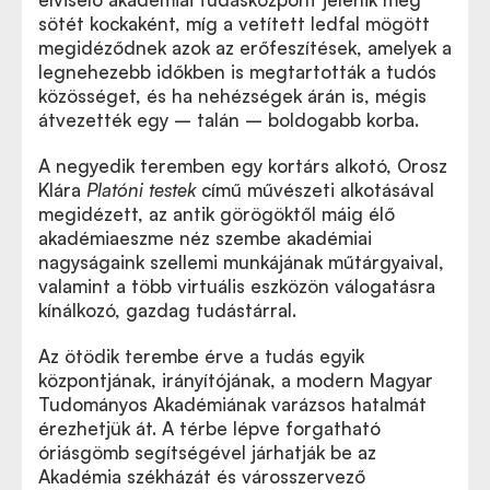
sötét kockaként, míg a vetített ledfal mögött
megidéződnek azok az erőfeszítések, amelyek a
legnehezebb időkben is megtartották a tudós
közösséget, és ha nehézségek árán is, mégis
átvezették egy – talán – boldogabb korba.
A negyedik teremben egy kortárs alkotó, Orosz
Klára
Platóni testek
című művészeti alkotásával
megidézett, az antik görögöktől máig élő
akadémiaeszme néz szembe akadémiai
nagyságaink szellemi munkájának műtárgyaival,
valamint a több virtuális eszközön válogatásra
kínálkozó, gazdag tudástárral.
Az ötödik terembe érve a tudás egyik
központjának, irányítójának, a modern Magyar
Tudományos Akadémiának varázsos hatalmát
érezhetjük át. A térbe lépve forgatható
óriásgömb segítségével járhatják be az
Akadémia székházát és városszervező