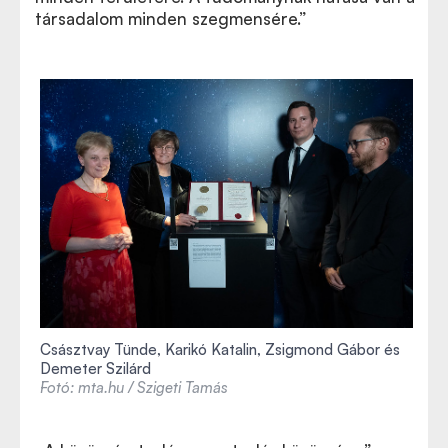
társadalom minden szegmensére.”
Császtvay Tünde, Karikó Katalin, Zsigmond Gábor és
Demeter Szilárd
Fotó: mta.hu / Szigeti Tamás