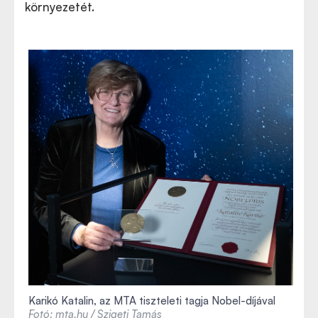
környezetét.
Karikó Katalin, az MTA tiszteleti tagja Nobel-díjával
Fotó: mta.hu / Szigeti Tamás