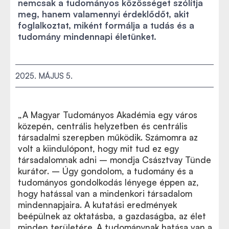
nemcsak a tudományos közösséget szólítja
meg, hanem valamennyi érdeklődőt, akit
foglalkoztat, miként formálja a tudás és a
tudomány mindennapi életünket.
2025. MÁJUS 5.
„A Magyar Tudományos Akadémia egy város
közepén, centrális helyzetben és centrális
társadalmi szerepben működik. Számomra az
volt a kiindulópont, hogy mit tud ez egy
társadalomnak adni – mondja Császtvay Tünde
kurátor. – Úgy gondolom, a tudomány és a
tudományos gondolkodás lényege éppen az,
hogy hatással van a mindenkori társadalom
mindennapjaira. A kutatási eredmények
beépülnek az oktatásba, a gazdaságba, az élet
minden területére. A tudománynak hatása van a