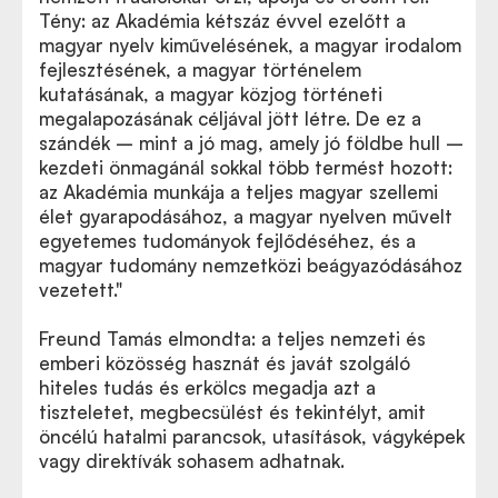
Tény: az Akadémia kétszáz évvel ezelőtt a
magyar nyelv kiművelésének, a magyar irodalom
fejlesztésének, a magyar történelem
kutatásának, a magyar közjog történeti
megalapozásának céljával jött létre. De ez a
szándék – mint a jó mag, amely jó földbe hull –
kezdeti önmagánál sokkal több termést hozott:
az Akadémia munkája a teljes magyar szellemi
élet gyarapodásához, a magyar nyelven művelt
egyetemes tudományok fejlődéséhez, és a
magyar tudomány nemzetközi beágyazódásához
vezetett."
Freund Tamás elmondta: a teljes nemzeti és
emberi közösség hasznát és javát szolgáló
hiteles tudás és erkölcs megadja azt a
tiszteletet, megbecsülést és tekintélyt, amit
öncélú hatalmi parancsok, utasítások, vágyképek
vagy direktívák sohasem adhatnak.