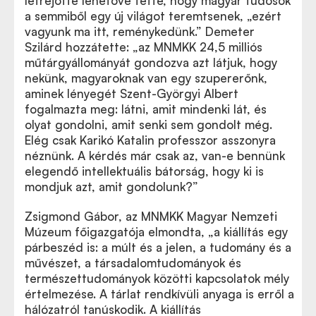
létrejötte lehetővé tette, hogy magyar tudósok
a semmiből egy új világot teremtsenek, „ezért
vagyunk ma itt, reménykedünk.” Demeter
Szilárd hozzátette: „az MNMKK 24,5 milliós
műtárgyállományát gondozva azt látjuk, hogy
nekünk, magyaroknak van egy szupererőnk,
aminek lényegét Szent-Györgyi Albert
fogalmazta meg: látni, amit mindenki lát, és
olyat gondolni, amit senki sem gondolt még.
Elég csak Karikó Katalin professzor asszonyra
néznünk. A kérdés már csak az, van-e bennünk
elegendő intellektuális bátorság, hogy ki is
mondjuk azt, amit gondolunk?”
Zsigmond Gábor, az MNMKK Magyar Nemzeti
Múzeum főigazgatója elmondta, „a kiállítás egy
párbeszéd is: a múlt és a jelen, a tudomány és a
művészet, a társadalomtudományok és
természettudományok közötti kapcsolatok mély
értelmezése. A tárlat rendkívüli anyaga is erről a
hálózatról tanúskodik. A kiállítás