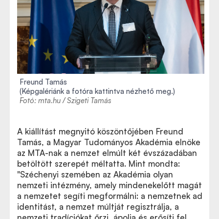
Freund Tamás
(Képgalériánk a fotóra kattintva nézhető meg.)
Fotó: mta.hu / Szigeti Tamás
A kiállítást megnyitó köszöntőjében Freund
Tamás, a Magyar Tudományos Akadémia elnöke
az MTA-nak a nemzet elmúlt két évszázadában
betöltött szerepét méltatta. Mint mondta:
"Széchenyi szemében az Akadémia olyan
nemzeti intézmény, amely mindenekelőtt magát
a nemzetet segíti megformálni: a nemzetnek ad
identitást, a nemzet múltját regisztrálja, a
nemzeti tradíciókat őrzi, ápolja és erősíti fel.