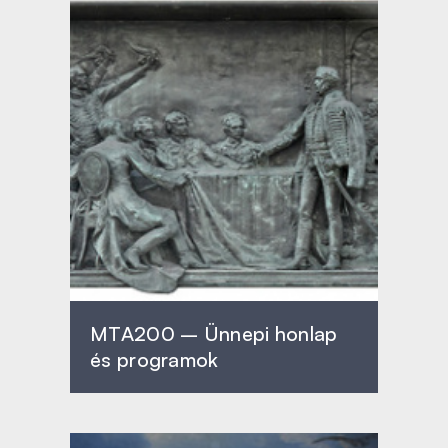
MTA200 – Ünnepi honlap
és programok