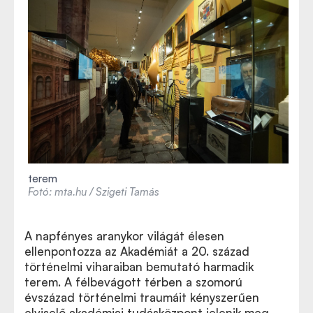
terem
Fotó: mta.hu / Szigeti Tamás
A napfényes aranykor világát élesen
ellenpontozza az Akadémiát a 20. század
történelmi viharaiban bemutató harmadik
terem. A félbevágott térben a szomorú
évszázad történelmi traumáit kényszerűen
elviselő akadémiai tudásközpont jelenik meg