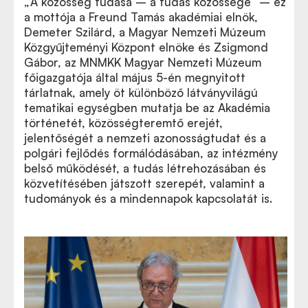
„A közösség tudása – a tudás közössége” – ez
a mottója a Freund Tamás akadémiai elnök,
Demeter Szilárd, a Magyar Nemzeti Múzeum
Közgyűjteményi Központ elnöke és Zsigmond
Gábor, az MNMKK Magyar Nemzeti Múzeum
főigazgatója által május 5-én megnyitott
tárlatnak, amely öt különböző látványvilágú
tematikai egységben mutatja be az Akadémia
történetét, közösségteremtő erejét,
jelentőségét a nemzeti azonosságtudat és a
polgári fejlődés formálódásában, az intézmény
belső működését, a tudás létrehozásában és
közvetítésében játszott szerepét, valamint a
tudományok és a mindennapok kapcsolatát is.