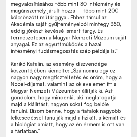
megvalósításához több mint 30 intézmény és
magánszemély járult hozzá – több mint 200
kölcsönzött műtárggyal. Ehhez társul az
Akadémia saját gyűjteményeiből mintegy 350,
eddig jórészt kevéssé ismert tárgy. És
természetesen a Magyar Nemzeti Múzeum saját
anyagai. Ez az együttműködés a hazai
intézményi tudásmegosztás szép példája is.”
Karikó Katalin, az esemény díszvendége
köszöntőjében kiemelte: „Számomra egy ez
nagyon nagy megtiszteltetés és öröm, hogy a
Nobel-díjamat, valamint az oklevelemet itt a
Magyar Nemzeti Múzeumban állítják ki. Azt
gondolom, hogy mindenki, aki meglátogatja
majd a kiállítást, nagyon sokat fog belőle
tanulni. Bízom benne, hogy a fiatalok nagyobb
lelkesedéssel tanulják majd a fizikát, a kémiát és
a biológiát amiatt, hogy az én érmem is ott van
a tárlatban.”