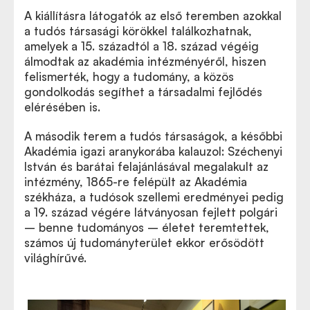
A kiállításra látogatók az első teremben azokkal
a tudós társasági körökkel találkozhatnak,
amelyek a 15. századtól a 18. század végéig
álmodtak az akadémia intézményéről, hiszen
felismerték, hogy a tudomány, a közös
gondolkodás segíthet a társadalmi fejlődés
elérésében is.
A második terem a tudós társaságok, a későbbi
Akadémia igazi aranykorába kalauzol: Széchenyi
István és barátai felajánlásával megalakult az
intézmény, 1865-re felépült az Akadémia
székháza, a tudósok szellemi eredményei pedig
a 19. század végére látványosan fejlett polgári
– benne tudományos – életet teremtettek,
számos új tudományterület ekkor erősödött
világhírűvé.