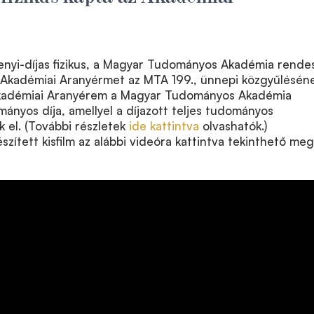
nyi-díjas fizikus, a Magyar Tudományos Akadémia rende
z Akadémiai Aranyérmet az MTA 199., ünnepi közgyűlésén
Akadémiai Aranyérem a Magyar Tudományos Akadémia
nyos díja, amellyel a díjazott teljes tudományos
 el. (További részletek
ide kattintva
olvashatók.)
zített kisfilm az alábbi videóra kattintva tekinthető meg