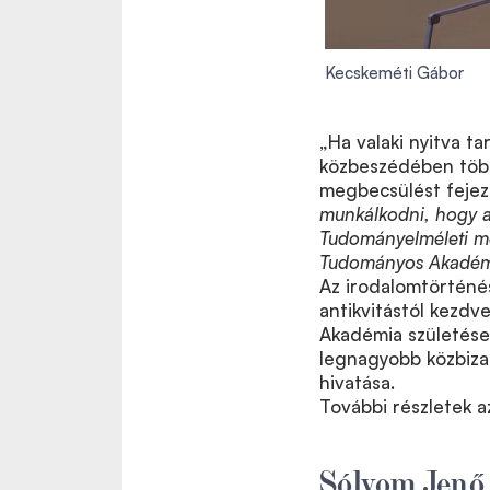
Kecskeméti Gábor
„Ha valaki nyitva t
közbeszédében több 
megbecsülést fejez
munkálkodni, hogy a
Tudományelméleti m
Tudományos Akadémi
Az irodalomtörténés
antikvitástól kezdv
Akadémia születése, 
legnagyobb közbiz
hivatása.
További részletek a
Sólyom Jenő 