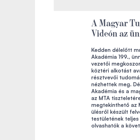
A Magyar Tu
Videón az ün
Kedden délelőtt m
Akadémia 199., ünn
vezetői megkoszorú
köztéri alkotást a
résztvevői tudomá
nézhettek meg. Dé
Akadémia és a mag
az MTA tiszteleté
megtekinthető az M
ülésről készült fe
testületének telje
olvashatók a követ