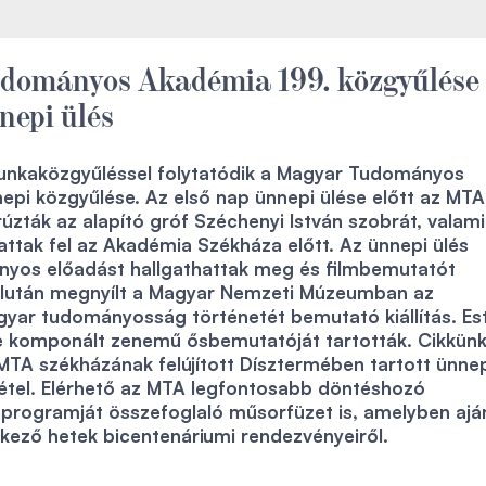
dományos Akadémia 199. közgyűlése
nepi ülés
unkaközgyűléssel folytatódik a Magyar Tudományos
epi közgyűlése. Az első nap ünnepi ülése előtt az MTA
zták az alapító gróf Széchenyi István szobrát, valami
vattak fel az Akadémia Székháza előtt. Az ünnepi ülés
nyos előadást hallgathattak meg és filmbemutatót
lután megnyílt a Magyar Nemzeti Múzeumban az
yar tudományosság történetét bemutató kiállítás. Es
re komponált zenemű ősbemutatóját tartották. Cikkün
TA székházának felújított Dísztermében tartott ünne
lvétel. Elérhető az MTA legfontosabb döntéshozó
s programját összefoglaló műsorfüzet is, amelyben ajá
kező hetek bicentenáriumi rendezvényeiről.