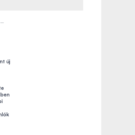
 –
nt új
te
kben
pi
nlók