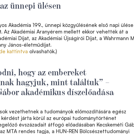
az ünnepi ülésen
s Akadémia 199., ünnepi közgyűlésének első napi ülése
lt. Az Akadémiai Aranyérem mellett ekkor vehették át a
adémiai Díjat, az Akadémiai Újságírói Díjat, a Wahrmann 
rany János-életműdíjat.
ide kattintva
olvashatók.)
ni, hogy az embereket
nak hagyjuk, mint találtuk” –
Gábor akadémikus díszelőadása
sok vezethetnek a tudományok előmozdítására egész
 kérdést járta körül az európai tudománytörténet
egelőző évszázadait átfogó előadásában Kecskeméti Gá
 az MTA rendes tagja, a HUN-REN Bölcsészettudományi