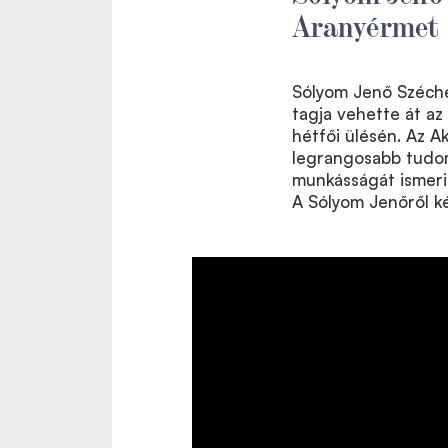
Aranyérmet
Sólyom Jenő Széche
tagja vehette át a
hétfői ülésén. Az 
legrangosabb tudomá
munkásságát ismerik
A Sólyom Jenőről kés