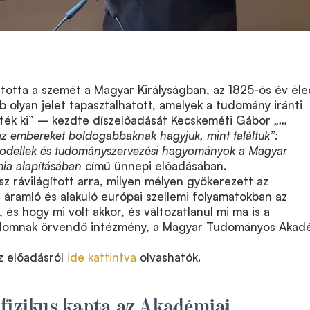
artotta a szemét a Magyar Királyságban, az 1825-ös év él
olyan jelet tapasztalhatott, amelyek a tudomány iránti
ték ki” – kezdte díszelőadását Kecskeméti Gábor
„…
z embereket boldogabbaknak hagyjuk, mint találtuk”:
odellek és tudományszervezési hagyományok a Magyar
a alapításában
című ünnepi előadásában.
z rávilágított arra, milyen mélyen gyökerezett az
e áramló és alakuló európai szellemi folyamatokban az
és hogy mi volt akkor, és változatlanul mi ma is a
alomnak örvendő intézmény, a Magyar Tudományos Akad
z előadásról
ide kattintva
olvashatók.
fizikus kapta az Akadémiai