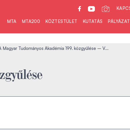
KAPC
MTA
MTA200
KÖZTESTÜLET
KUTATÁS
PÁLYÁZA
A Magyar Tudományos Akadémia 199. közgyűlése – V...
zgyűlése