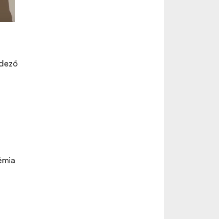
edező
émia