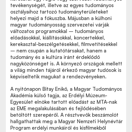
tevékenységét, illetve az egyes tudományos
osztályaihoz tartozó tudományterületeket
helyezi majd a fókuszba. Májusban a külhoni
magyar tudományosság szervezetei várják
változatos programokkal – tudományos
előadásokkal, kiállításokkal, koncertekkel,
kerekasztal-beszélgetésekkel, filmvetítésekkel
– nem csupán a kutatótársakat, hanem a
tudomány és a kultúra iránt érdeklődő
nagyközönséget is. A környező országok mellett
a világ minden tájáról érkező magyar tudósok is
képviseltetik magukat a rendezvényeken.
A nyitónapon Bitay Enikő, a Magyar Tudományos
Akadémia külső tagja, az Erdélyi Múzeum-
Egyesület elnöke tartott előadást az MTA-nak
az EME megalakulásában és fejlődésében
betöltött szerepéről. A résztvevők beszámolót
hallgathattak meg a Magyar Nemzeti Helynévtár
Program erdélyi munkáiról és kisfilmekből