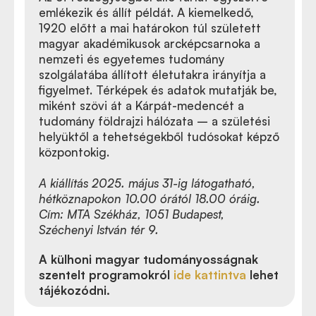
emlékezik és állít példát. A kiemelkedő,
1920 előtt a mai határokon túl született
magyar akadémikusok arcképcsarnoka a
nemzeti és egyetemes tudomány
szolgálatába állított életutakra irányítja a
figyelmet. Térképek és adatok mutatják be,
miként szövi át a Kárpát-medencét a
tudomány földrajzi hálózata – a születési
helyüktől a tehetségekből tudósokat képző
központokig.
A kiállítás 2025. május 31-ig látogatható,
hétköznapokon 10.00 órától 18.00 óráig.
Cím: MTA Székház, 1051 Budapest,
Széchenyi István tér 9.
A külhoni magyar tudományosságnak
szentelt programokról
ide kattintva
lehet
tájékozódni.