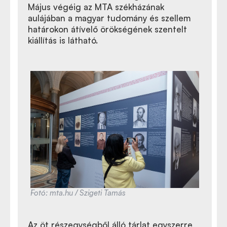
Május végéig az MTA székházának
aulájában a magyar tudomány és szellem
határokon átívelő örökségének szentelt
kiállítás is látható.
Fotó: mta.hu / Szigeti Tamás
Az öt részegységből álló tárlat egyszerre