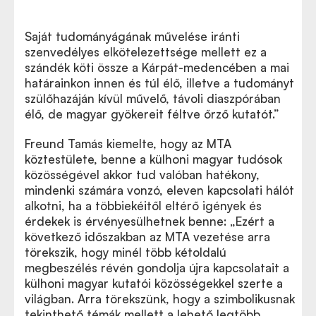
Saját tudományágának művelése iránti
szenvedélyes elkötelezettsége mellett ez a
szándék köti össze a Kárpát-medencében a mai
határainkon innen és túl élő, illetve a tudományt
szülőhazáján kívül művelő, távoli diaszpórában
élő, de magyar gyökereit féltve őrző kutatót.”
Freund Tamás kiemelte, hogy az MTA
köztestülete, benne a külhoni magyar tudósok
közösségével akkor tud valóban hatékony,
mindenki számára vonzó, eleven kapcsolati hálót
alkotni, ha a többiekéitől eltérő igények és
érdekek is érvényesülhetnek benne: „Ezért a
következő időszakban az MTA vezetése arra
törekszik, hogy minél több kétoldalú
megbeszélés révén gondolja újra kapcsolatait a
külhoni magyar kutatói közösségekkel szerte a
világban. Arra törekszünk, hogy a szimbolikusnak
tekinthető témák mellett a lehető legtöbb