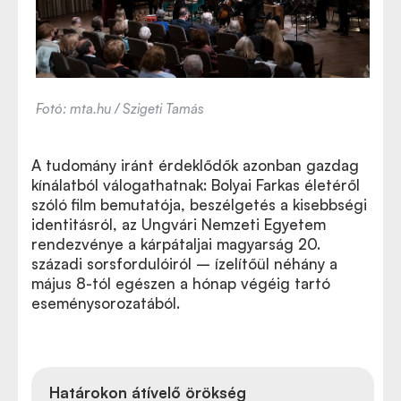
Fotó: mta.hu / Szigeti Tamás
A tudomány iránt érdeklődők azonban gazdag
kínálatból válogathatnak: Bolyai Farkas életéről
szóló film bemutatója, beszélgetés a kisebbségi
identitásról, az Ungvári Nemzeti Egyetem
rendezvénye a kárpátaljai magyarság 20.
századi sorsfordulóiról – ízelítőül néhány a
május 8-tól egészen a hónap végéig tartó
eseménysorozatából.
Határokon átívelő örökség