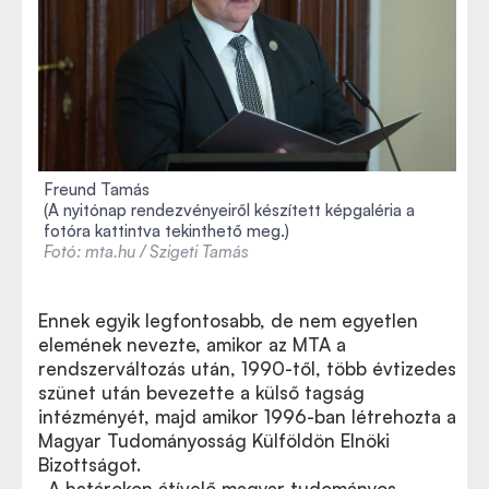
Freund Tamás
(A nyitónap rendezvényeiről készített képgaléria a
fotóra kattintva tekinthető meg.)
Fotó: mta.hu / Szigeti Tamás
Ennek egyik legfontosabb, de nem egyetlen
elemének nevezte, amikor az MTA a
rendszerváltozás után, 1990-től, több évtizedes
szünet után bevezette a külső tagság
intézményét, majd amikor 1996-ban létrehozta a
Magyar Tudományosság Külföldön Elnöki
Bizottságot.
„A határokon átívelő magyar tudományos