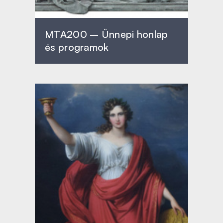
MTA200 – Ünnepi honlap
és programok