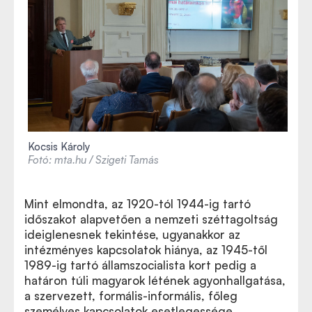
Kocsis Károly
Fotó: mta.hu / Szigeti Tamás
Mint elmondta, az 1920-tól 1944-ig tartó
időszakot alapvetően a nemzeti széttagoltság
ideiglenesnek tekintése, ugyanakkor az
intézményes kapcsolatok hiánya, az 1945-től
1989-ig tartó államszocialista kort pedig a
határon túli magyarok létének agyonhallgatása,
a szervezett, formális-informális, főleg
személyes kapcsolatok esetlegessége