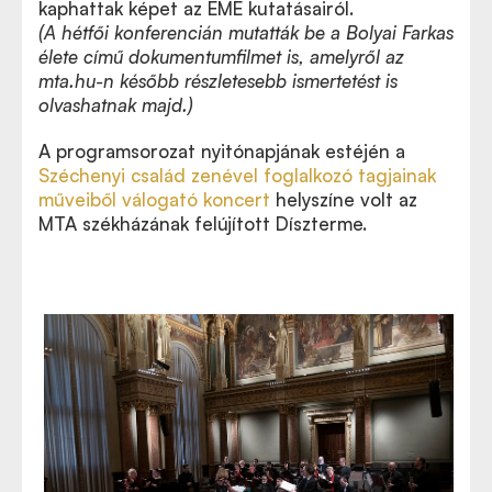
kaphattak képet az EME kutatásairól.
(A hétfői konferencián mutatták be a Bolyai Farkas
élete című dokumentumfilmet is, amelyről az
mta.hu-n később részletesebb ismertetést is
olvashatnak majd.)
A programsorozat nyitónapjának estéjén a
Széchenyi család zenével foglalkozó tagjainak
műveiből válogató koncert
helyszíne volt az
MTA székházának felújított Díszterme.