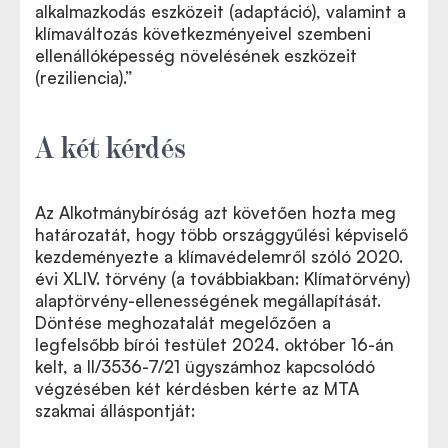
alkalmazkodás eszközeit (adaptáció), valamint a
klímaváltozás következményeivel szembeni
ellenállóképesség növelésének eszközeit
(reziliencia).”
A két kérdés
Az Alkotmánybíróság azt követően hozta meg
határozatát, hogy több országgyűlési képviselő
kezdeményezte a klímavédelemről szóló 2020.
évi XLIV. törvény (a továbbiakban: Klímatörvény)
alaptörvény-ellenességének megállapítását.
Döntése meghozatalát megelőzően a
legfelsőbb bírói testület 2024. október 16-án
kelt, a II/3536-7/21 ügyszámhoz kapcsolódó
végzésében két kérdésben kérte az MTA
szakmai álláspontját: