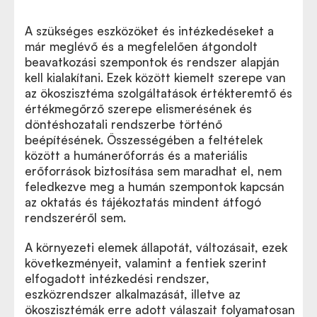
A szükséges eszközöket és intézkedéseket a
már meglévő és a megfelelően átgondolt
beavatkozási szempontok és rendszer alapján
kell kialakítani. Ezek között kiemelt szerepe van
az ökoszisztéma szolgáltatások értékteremtő és
értékmegőrző szerepe elismerésének és
döntéshozatali rendszerbe történő
beépítésének. Összességében a feltételek
között a humánerőforrás és a materiális
erőforrások biztosítása sem maradhat el, nem
feledkezve meg a humán szempontok kapcsán
az oktatás és tájékoztatás mindent átfogó
rendszeréről sem.
A környezeti elemek állapotát, változásait, ezek
következményeit, valamint a fentiek szerint
elfogadott intézkedési rendszer,
eszközrendszer alkalmazását, illetve az
ökoszisztémák erre adott válaszait folyamatosan