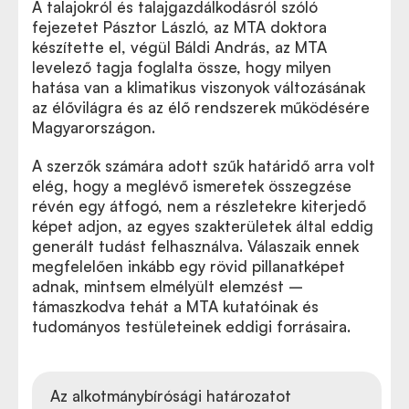
A talajokról és talajgazdálkodásról szóló
fejezetet Pásztor László, az MTA doktora
készítette el, végül Báldi András, az MTA
levelező tagja foglalta össze, hogy milyen
hatása van a klimatikus viszonyok változásának
az élővilágra és az élő rendszerek működésére
Magyarországon.
A szerzők számára adott szűk határidő arra volt
elég, hogy a meglévő ismeretek összegzése
révén egy átfogó, nem a részletekre kiterjedő
képet adjon, az egyes szakterületek által eddig
generált tudást felhasználva. Válaszaik ennek
megfelelően inkább egy rövid pillanatképet
adnak, mintsem elmélyült elemzést –
támaszkodva tehát a MTA kutatóinak és
tudományos testületeinek eddigi forrásaira.
Az alkotmánybírósági határozatot