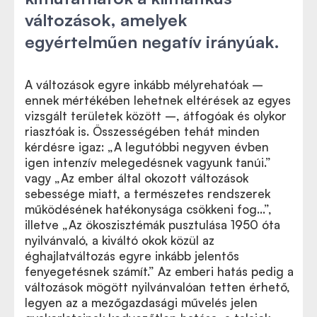
változások, amelyek
egyértelműen negatív irányúak.
A változások egyre inkább mélyrehatóak –
ennek mértékében lehetnek eltérések az egyes
vizsgált területek között –, átfogóak és olykor
riasztóak is. Összességében tehát minden
kérdésre igaz: „A legutóbbi negyven évben
igen intenzív melegedésnek vagyunk tanúi.”
vagy „Az ember által okozott változások
sebessége miatt, a természetes rendszerek
működésének hatékonysága csökkeni fog…”,
illetve „Az ökoszisztémák pusztulása 1950 óta
nyilvánvaló, a kiváltó okok közül az
éghajlatváltozás egyre inkább jelentős
fenyegetésnek számít.” Az emberi hatás pedig a
változások mögött nyilvánvalóan tetten érhető,
legyen az a mezőgazdasági művelés jelen