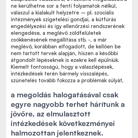
ne kerülhetne sor a fenti folyamatok nélkül,
válaszul a kialakult helyzetre – pl. szociális
intézmények szigetelési gondjai, a kútfúrás
engedélyezési és így ellenőrzési rendszerének
elengedése, a meglévő zöldfelületek
csökkenésének megállítása stb. -, a már
meglévő, korábban elfogadott, de kellően be
nem tartott tervek alapján, hiszen a későbbi
átgondolt lépéseknek is ezekre kell épülniük.
Kiemelt fontosságú, hogy a válaszlépések,
intézkedések terén bármely visszalépés,
szünetelés tovább fokozza a problémák súlyát,
a megoldás halogatásával csak
egyre nagyobb terhet hárítunk a
jövőre, az elmulasztott
intézkedések következményei
halmozottan jelentkeznek.