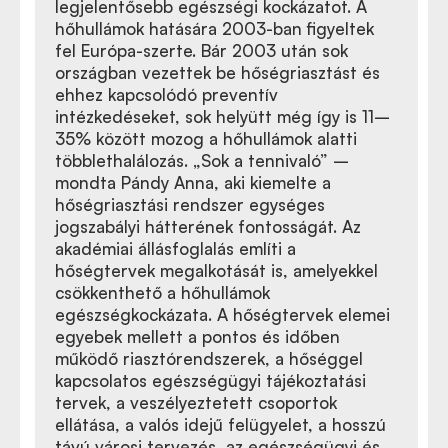
legjelentősebb egészségi kockázatot. A
hőhullámok hatására 2003-ban figyeltek
fel Európa-szerte. Bár 2003 után sok
országban vezettek be hőségriasztást és
ehhez kapcsolódó preventív
intézkedéseket, sok helyütt még így is 11–
35% között mozog a hőhullámok alatti
többlethalálozás. „Sok a tennivaló” –
mondta Pándy Anna, aki kiemelte a
hőségriasztási rendszer egységes
jogszabályi hátterének fontosságát. Az
akadémiai állásfoglalás említi a
hőségtervek megalkotását is, amelyekkel
csökkenthető a hőhullámok
egészségkockázata. A hőségtervek elemei
egyebek mellett a pontos és időben
működő riasztórendszerek, a hőséggel
kapcsolatos egészségügyi tájékoztatási
tervek, a veszélyeztetett csoportok
ellátása, a valós idejű felügyelet, a hosszú
távú városi tervezés, az egészségügyi és