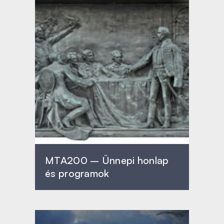
MTA200 – Ünnepi honlap
és programok