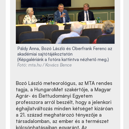
Páldy Anna, Bozó László és Oberfrank Ferenc az
akadémiai sajtótájékoztatón
(Képgalériánk a fotóra kattintva nézhető meg.)
Fotó: mta.hu / Kovács Bence
Bozó László meteorológus, az MTA rendes
tagja, a HungaroMet szakértője, a Magyar
Agrár- és Élettudományi Egyetem
professzora arról beszélt, hogy a jelenkori
éghajlatváltozás minden kétséget kizáróan
a 21. század meghatározó tényezője a
társadalomban, az ember és a természet
kölcsönhatásaiban egyaránt. Az