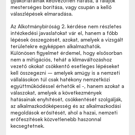
gyakorlatainak kedvezőtlen hatása, a talajok
mesterséges borítása, vagy csupán a kellő
válaszlépések elmaradása.
Az Alkotmánybíróság 2. kérdése nem részletes
intézkedési javaslatokat vár el, hanem a főbb
lépések összegzését, azokat, amelyek a vizsgált
területekre egyképpen alkalmazhatók.
Különösen figyelmet érdemel, hogy elsősorban
nem a mitigációs, tehát a klímaváltozáshoz
vezető okokat csökkentő esetleges lépéseket
kell összegezni – amelyek amúgy is a nemzeti
vállalásokon túl csak hatékony nemzetközi
együttműködéssel érhetők el -, hanem azokat a
válaszokat, amelyek a következmények
hatásainak enyhítését, csökkentését szolgálják,
az alkalmazkodóképesség és az alkalmazkodási
megoldások erősítését, ahol a hazai, nemzeti
erőfeszítések közvetlenebb haszonnal
kecsegtetnek.