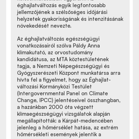
éghajlatváltozás egyik legfontosabb
jellemzőjének a szélsőséges időjárási
helyzetek gyakoriságának és intenzitásának
növekedését nevezte.
Az éghajlatváltozás egészségügyi
vonatkozásairól szólva Páldy Anna
klímakutató, az orvostudomány
kandidátusa, az MTA köztestületének
tagja, a Nemzeti Népegészségügyi és
Gyógyszerészeti Központ munkatársa arra
hívta fel a figyelmet, hogy az Éghajlat-
változási Kormányközi Testület
(Intergovernmental Panel on Climate
Change, IPCC) jelentéseivel összhangban,
a hazánkban 2000 óta végzett
klímaegészségügyi vizsgálatok alapján
megállapították: a Kárpát-medencében
jelenleg a hőmérséklet hatása, az extrém
hőmérsékleti események jelentik a