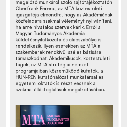
megelőző munkáról szóló sajtótájékoztatón
Oberfrank Ferenc, az MTA köztestületi
igazgatója elmondta, hogy az Akadémiának
közfeladata szakmai véleményt nyilvánítani,
ha erre hivatalos szervek kérik. Erről a
Magyar Tudományos Akadémia
küldetésnyilatkozata és alapszabálya is
rendelkezik. Ilyen esetekben az MTA a
szakemberek rendkívül széles bázisára
támaszkodhat. Akadémikusok, köztestületi
tagok, az MTA stratégiai nemzeti
programjaiban közreműködő kutatók, a
HUN-REN kutatóhálózat munkatársai és
egyetemi oktatók is részt vesznek a
szakmai állásfoglalások megalkotásában.