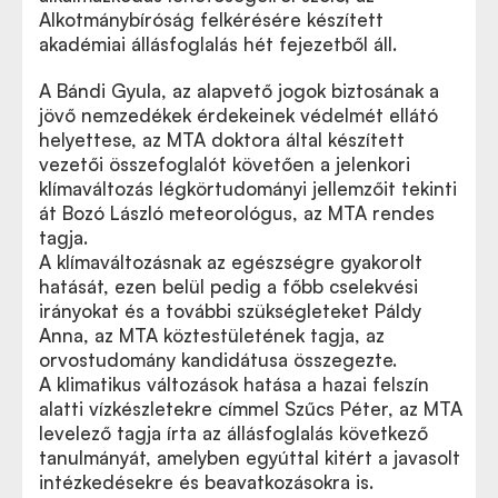
Alkotmánybíróság felkérésére készített
akadémiai állásfoglalás hét fejezetből áll.
A Bándi Gyula, az alapvető jogok biztosának a
jövő nemzedékek érdekeinek védelmét ellátó
helyettese, az MTA doktora által készített
vezetői összefoglalót követően a jelenkori
klímaváltozás légkörtudományi jellemzőit tekinti
át Bozó László meteorológus, az MTA rendes
tagja.
A klímaváltozásnak az egészségre gyakorolt
hatását, ezen belül pedig a főbb cselekvési
irányokat és a további szükségleteket Páldy
Anna, az MTA köztestületének tagja, az
orvostudomány kandidátusa összegezte.
A klimatikus változások hatása a hazai felszín
alatti vízkészletekre címmel Szűcs Péter, az MTA
levelező tagja írta az állásfoglalás következő
tanulmányát, amelyben egyúttal kitért a javasolt
intézkedésekre és beavatkozásokra is.