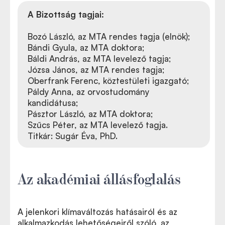
A Bizottság tagjai:
Bozó László, az MTA rendes tagja (elnök);
Bándi Gyula, az MTA doktora;
Báldi András, az MTA levelező tagja;
Józsa János, az MTA rendes tagja;
Oberfrank Ferenc, köztestületi igazgató;
Páldy Anna, az orvostudomány
kandidátusa;
Pásztor László, az MTA doktora;
Szűcs Péter, az MTA levelező tagja.
Titkár: Sugár Éva, PhD.
Az akadémiai állásfoglalás
A jelenkori klímaváltozás hatásairól és az
alkalmazkodás lehetőségeiről szóló, az