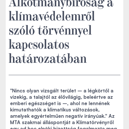
Alkotmánybíróság a
klímavédelemről
szóló törvénnyel
kapcsolatos
határozatában
"Nincs olyan vizsgált terület – a légkörtől a
vizekig, a talajtól az élővilágig, beleértve az
emberi egészséget is –, ahol ne lennének
kimutathatók a klimatikus változások,
amelyek egyértelműen negatív irányúak." Az
MTA szakmai álláspontját a Klímatörvényről
egy ad hoc elnöki bizottság fogalmazta meg,