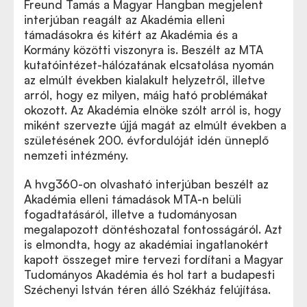
Freund Tamás a Magyar Hangban megjelent
interjúban reagált az Akadémia elleni
támadásokra és kitért az Akadémia és a
Kormány közötti viszonyra is. Beszélt az MTA
kutatóintézet-hálózatának elcsatolása nyomán
az elmúlt években kialakult helyzetről, illetve
arról, hogy ez milyen, máig ható problémákat
okozott. Az Akadémia elnöke szólt arról is, hogy
miként szervezte újjá magát az elmúlt években a
születésének 200. évfordulóját idén ünneplő
nemzeti intézmény.
A hvg360-on olvasható interjúban beszélt az
Akadémia elleni támadások MTA-n belüli
fogadtatásáról, illetve a tudományosan
megalapozott döntéshozatal fontosságáról. Azt
is elmondta, hogy az akadémiai ingatlanokért
kapott összeget mire tervezi fordítani a Magyar
Tudományos Akadémia és hol tart a budapesti
Széchenyi István téren álló Székház felújítása.