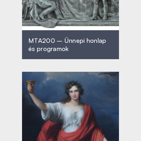
MTA200 – Ünnepi honlap
és programok