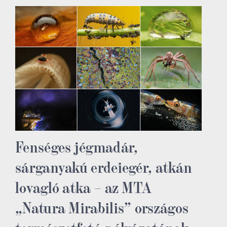
Fenséges jégmadár,
sárganyakú erdeiegér, atkán
lovagló atka – az MTA
„Natura Mirabilis” országos
természetfotó-pályázatának