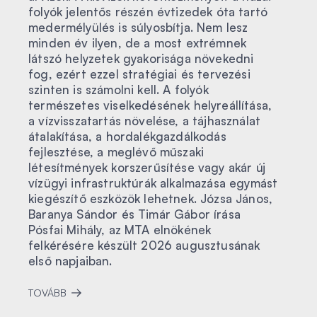
folyók jelentős részén évtizedek óta tartó
medermélyülés is súlyosbítja. Nem lesz
minden év ilyen, de a most extrémnek
látszó helyzetek gyakorisága növekedni
fog, ezért ezzel stratégiai és tervezési
szinten is számolni kell. A folyók
természetes viselkedésének helyreállítása,
a vízvisszatartás növelése, a tájhasználat
átalakítása, a hordalékgazdálkodás
fejlesztése, a meglévő műszaki
létesítmények korszerűsítése vagy akár új
vízügyi infrastruktúrák alkalmazása egymást
kiegészítő eszközök lehetnek. Józsa János,
Baranya Sándor és Timár Gábor írása
Pósfai Mihály, az MTA elnökének
felkérésére készült 2026 augusztusának
első napjaiban.
TOVÁBB