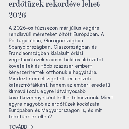
erdőtüzek rekordéve lehet
2026
A 2026-os tűzszezon már július végére
rendkívüli méreteket öltött Európában. A
Portugáliában, Görögországban,
Spanyolországban, Olaszországban és
Franciaországban kialakult óriási
vegetációtüzek számos halálos áldozatot
követeltek és több százezer embert
kényszerítettek otthonuk elhagyására.
Mindezt nem elszigetelt természeti
katasztrófákként, hanem az emberi eredetű
klímaváltozás egyre látványosabb
következményeiként kell értelmeznünk. Miért
egyre nagyobb az erdőtüzek kockázata
Európában és Magyarországon is, és mit
tehetünk ez ellen?
TOVÁBB