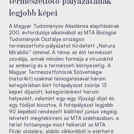
legjobb képei
A Magyar Tudományos Akadémia alapításának
200. évfordulója alkalmából az MTA Biológiai
Tudományok Osztálya országos
természetfotó-pályázatot hirdetett „Natura
Mirabilis” címmel. A téma: az élő természet
csodája, annak minden formája a vírusoktól
az emberig és a természeti környezetig. A
Magyar Természetfotósok Szövetsége
(naturArt) szakmai támogatásával három
kategóriában kiírt fotópályázat zsűrije 13
képet díjazott, kategóriánként három
helyezést, valamint egy-egy ifjúsági díjat és
egy fődíjat kiosztva. A fotópályázat legjobb
90 képéből rendezett kiállítást június végéig
lehetett megtekinteni az MTA székházában, a
tárlat fotóanyaga most felkerült az MTA
Flickr oldalára, alábbi cikkünkből is elérhető