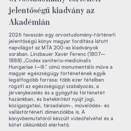
jelentőségű kiadvány az
Akadémián
2026 tavaszán egy orvostudomány-történeti
jelentőségű könyv magyar fordítása látott
napvilágot az MTA 200-as kiadványok
sorában. Linzbauer Xavér Ferenc (1807–
1888) „Codex saniterio-medicinalis
Hungariae I–III.” című monumentális műve a
magyar egészségügy történetének egyik
legátfogóbb forrása: több ezer tételben
rögzíti az egészségügyi szabályozás, a
járványkezelés és a gyógyítás történetét
hazánkban, és betekintést nyújt jogi,
közigazgatási, társadalom-, művelődés- és
vallástörténeti dimenziókba is. A
könyvbemutatóról készült videófelvétel és a
kötet cikkünkből elérhető.