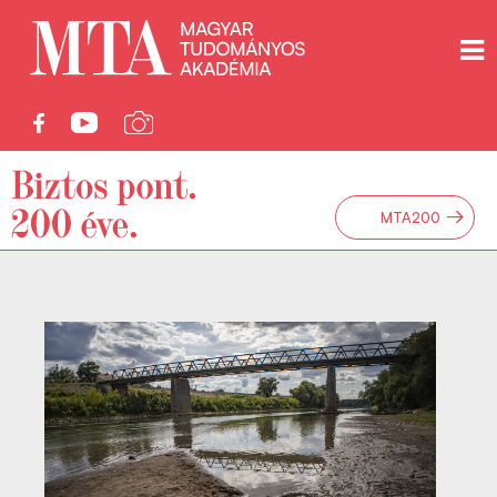
→
MTA200