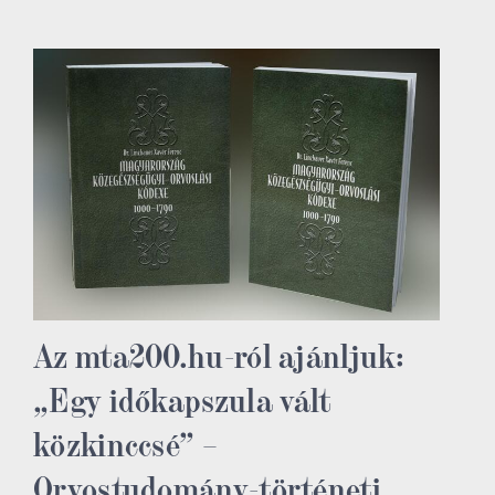
Az mta200.hu-ról ajánljuk:
„Egy időkapszula vált
közkinccsé” –
Orvostudomány-történeti