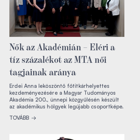
Nők az Akadémián – Eléri a
tíz százalékot az MTA női
tagjainak aránya
Erdei Anna leköszöntő főtitkárhelyettes
kezdeményezésére a Magyar Tudományos
Akadémia 200., ünnepi közgyűlésén készült
az akadémikus hölgyek legújabb csoportképe.
TOVÁBB