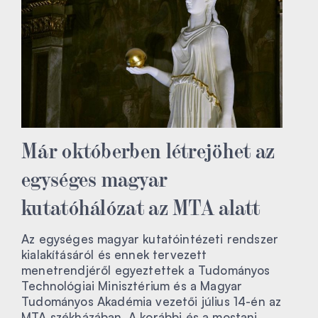
Már októberben létrejöhet az
egységes magyar
kutatóhálózat az MTA alatt
Az egységes magyar kutatóintézeti rendszer
kialakításáról és ennek tervezett
menetrendjéről egyeztettek a Tudományos
Technológiai Minisztérium és a Magyar
Tudományos Akadémia vezetői július 14-én az
MTA székházában. A korábbi és a mostani