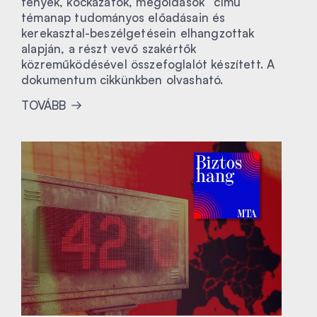
tények, kockázatok, megoldások” című
témanap tudományos előadásain és
kerekasztal-beszélgetésein elhangzottak
alapján, a részt vevő szakértők
közreműködésével összefoglalót készített. A
dokumentum cikkünkben olvasható.
TOVÁBB