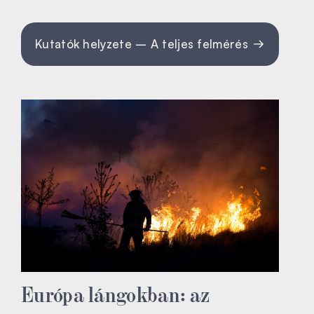
Kutatók helyzete – A teljes felmérés
Európa lángokban: az