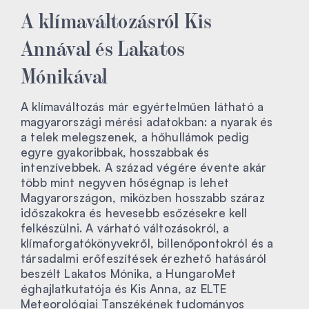
A klímaváltozásról Kis
Annával és Lakatos
Mónikával
A klímaváltozás már egyértelműen látható a
magyarországi mérési adatokban: a nyarak és
a telek melegszenek, a hőhullámok pedig
egyre gyakoribbak, hosszabbak és
intenzívebbek. A század végére évente akár
több mint negyven hőségnap is lehet
Magyarországon, miközben hosszabb száraz
időszakokra és hevesebb esőzésekre kell
felkészülni. A várható változásokról, a
klímaforgatókönyvekről, billenőpontokról és a
társadalmi erőfeszítések érezhető hatásáról
beszélt Lakatos Mónika, a HungaroMet
éghajlatkutatója és Kis Anna, az ELTE
Meteorológiai Tanszékének tudományos