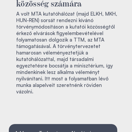
közösség számára
A volt MTA kutatóhálózat (majd ELKH, MKH,
HUN-REN) sorsát rendezni kívánó
törvénymódosításon a kutatói közösségtől
érkező elvárások figyelembevételével
folyamatosan dolgozik a TTM, az MTA
támogatásával. A törvénytervezetet
hamarosan véleményeztetjük a
kutatóhálózattal, majd társadalmi
egyeztetésre bocsátja a minisztérium, így
mindenkinek lesz alkalma véleményt
nyilvánítani. Itt most a folyamatban lévő
munka alapelveit szeretnénk röviden
vázolni.