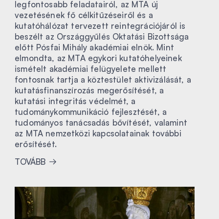
legfontosabb feladatairól, az MTA új
vezetésének fő célkitűzéseiről és a
kutatóhálózat tervezett reintegrációjáról is
beszélt az Országgyűlés Oktatási Bizottsága
előtt Pósfai Mihály akadémiai elnök. Mint
elmondta, az MTA egykori kutatóhelyeinek
ismételt akadémiai felügyelete mellett
fontosnak tartja a köztestület aktivizálását, a
kutatásfinanszírozás megerősítését, a
kutatási integritás védelmét, a
tudománykommunikáció fejlesztését, a
tudományos tanácsadás bővítését, valamint
az MTA nemzetközi kapcsolatainak további
erősítését.
TOVÁBB