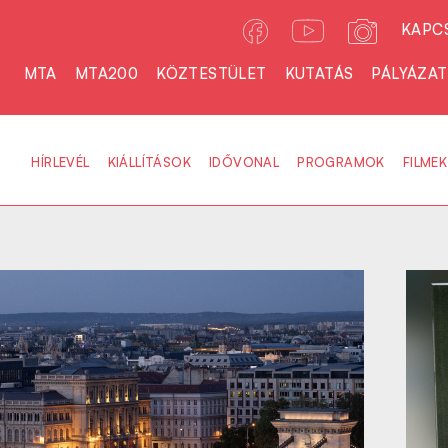
KAPC
MTA
MTA200
KÖZTESTÜLET
KUTATÁS
PÁLYÁZA
HÍRLEVÉL
KIÁLLÍTÁSOK
IDŐVONAL
PROGRAMOK
FILMEK