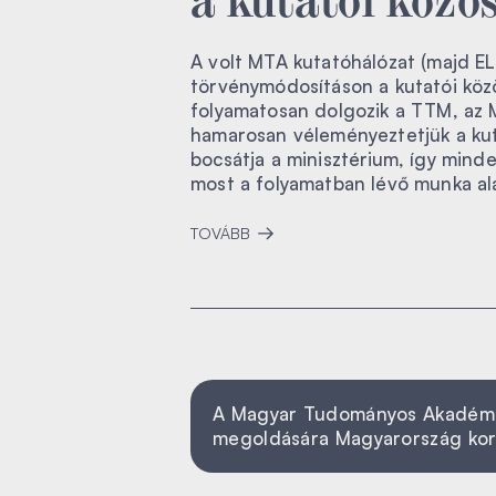
A volt MTA kutatóhálózat (majd E
törvénymódosításon a kutatói köz
folyamatosan dolgozik a TTM, az 
hamarosan véleményeztetjük a kut
bocsátja a minisztérium, így minde
most a folyamatban lévő munka ala
TOVÁBB
A Magyar Tudományos Akadémia á
megoldására Magyarország ko