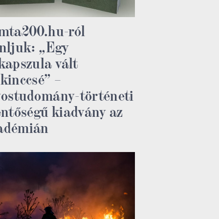
mta200.hu-ról
nljuk: „Egy
kapszula vált
kinccsé” –
ostudomány-történeti
entőségű kiadvány az
adémián