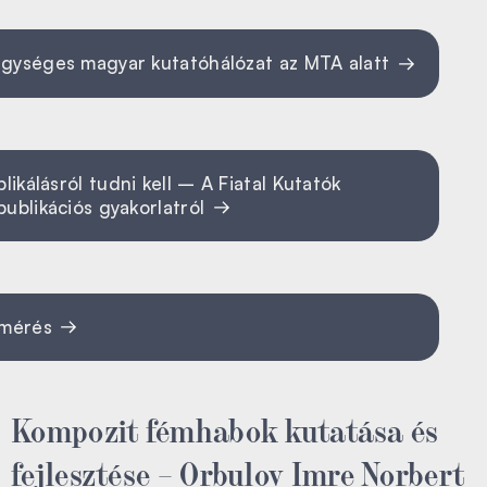
egységes magyar kutatóhálózat az MTA alatt
kálásról tudni kell – A Fiatal Kutatók
publikációs gyakorlatról
elmérés
Kompozit fémhabok kutatása és
fejlesztése – Orbulov Imre Norbert