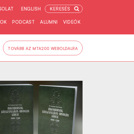
SOLAT
ENGLISH
KERESÉS
TOK
PODCAST
ALUMNI
VIDEÓK
TOVÁBB AZ MTA200 WEBOLDALRA