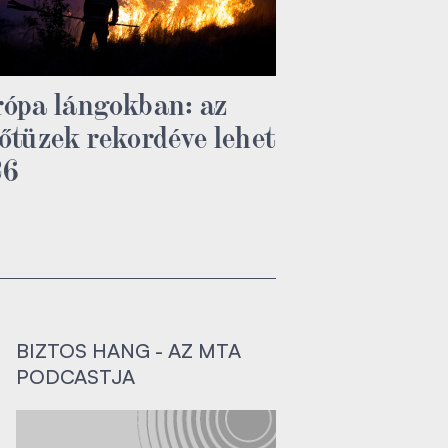
ópa lángokban: az
őtüzek rekordéve lehet
26
BIZTOS HANG - AZ MTA
PODCASTJA