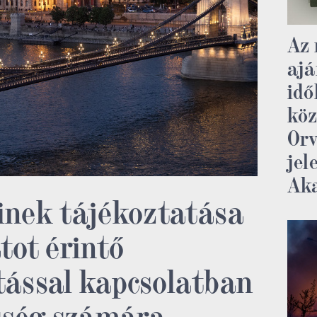
Az 
ajá
idő
köz
Orv
jel
Ak
inek tájékoztatása
tot érintő
tással kapcsolatban
sség számára