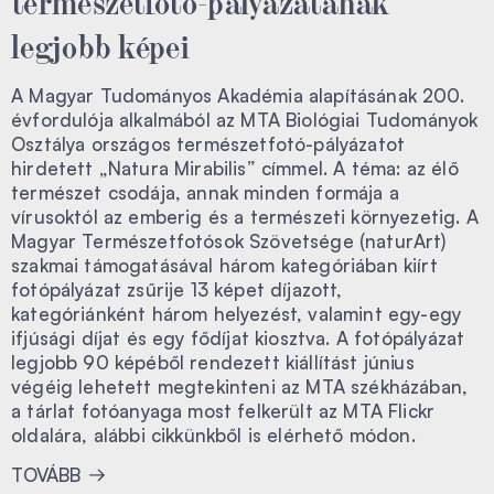
legjobb képei
A Magyar Tudományos Akadémia alapításának 200.
évfordulója alkalmából az MTA Biológiai Tudományok
Osztálya országos természetfotó-pályázatot
hirdetett „Natura Mirabilis” címmel. A téma: az élő
természet csodája, annak minden formája a
vírusoktól az emberig és a természeti környezetig. A
Magyar Természetfotósok Szövetsége (naturArt)
szakmai támogatásával három kategóriában kiírt
fotópályázat zsűrije 13 képet díjazott,
kategóriánként három helyezést, valamint egy-egy
ifjúsági díjat és egy fődíjat kiosztva. A fotópályázat
legjobb 90 képéből rendezett kiállítást június
végéig lehetett megtekinteni az MTA székházában,
a tárlat fotóanyaga most felkerült az MTA Flickr
oldalára, alábbi cikkünkből is elérhető módon.
TOVÁBB