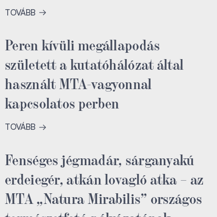
TOVÁBB
Peren kívüli megállapodás
született a kutatóhálózat által
használt MTA-vagyonnal
kapcsolatos perben
TOVÁBB
Fenséges jégmadár, sárganyakú
erdeiegér, atkán lovagló atka – az
MTA „Natura Mirabilis” országos
természetfotó-pályázatának