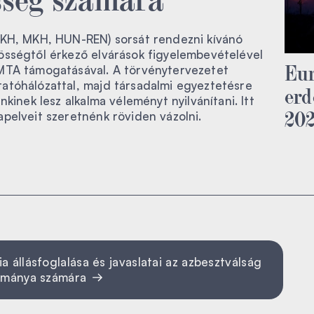
LKH, MKH, HUN-REN) sorsát rendezni kívánó
össégtől érkező elvárások figyelembevételével
Eur
MTA támogatásával. A törvénytervezetet
atóhálózattal, majd társadalmi egyeztetésre
erd
nkinek lesz alkalma véleményt nyilvánítani. Itt
20
pelveit szeretnénk röviden vázolni.
llásfoglalása és javaslatai az azbesztválság
rmánya számára