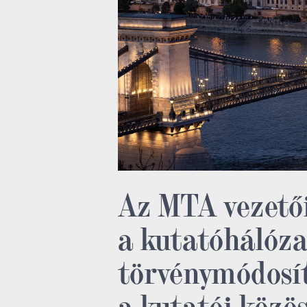
Az MTA vezető
a kutatóhálóza
törvénymódosí
a kutatói közö