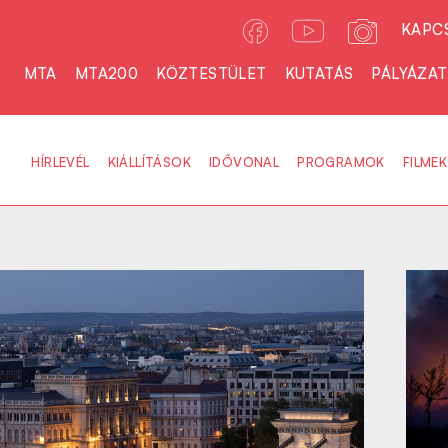
KAPC
MTA
MTA200
KÖZTESTÜLET
KUTATÁS
PÁLYÁZA
HÍRLEVÉL
KIÁLLÍTÁSOK
IDŐVONAL
PROGRAMOK
FILMEK