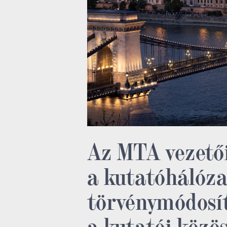
Az MTA vezető
a kutatóhálóza
törvénymódosí
a kutatói közö