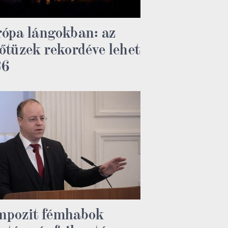
ópa lángokban: az
őtüzek rekordéve lehet
26
mpozit fémhabok