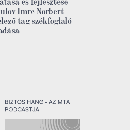
atása és fejlesztése –
ulov Imre Norbert
elező tag székfoglaló
adása
BIZTOS HANG - AZ MTA
PODCASTJA