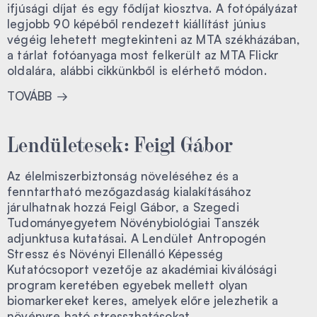
ifjúsági díjat és egy fődíjat kiosztva. A fotópályázat
legjobb 90 képéből rendezett kiállítást június
végéig lehetett megtekinteni az MTA székházában,
a tárlat fotóanyaga most felkerült az MTA Flickr
oldalára, alábbi cikkünkből is elérhető módon.
TOVÁBB
Lendületesek: Feigl Gábor
Az élelmiszerbiztonság növeléséhez és a
fenntartható mezőgazdaság kialakításához
járulhatnak hozzá Feigl Gábor, a Szegedi
Tudományegyetem Növénybiológiai Tanszék
adjunktusa kutatásai. A Lendület Antropogén
Stressz és Növényi Ellenálló Képesség
Kutatócsoport vezetője az akadémiai kiválósági
program keretében egyebek mellett olyan
biomarkereket keres, amelyek előre jelezhetik a
növényre ható stresszhatásokat.