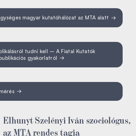
egységes magyar kutatóhálózat az MTA alatt
kálásról tudni kell – A Fiatal Kutatók
publikációs gyakorlatról
elmérés
Elhunyt Szelényi Iván szociológus,
az MTA rendes tagja