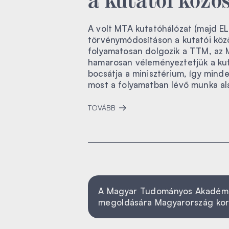
A volt MTA kutatóhálózat (majd E
törvénymódosításon a kutatói köz
folyamatosan dolgozik a TTM, az 
hamarosan véleményeztetjük a kut
bocsátja a minisztérium, így minde
most a folyamatban lévő munka ala
TOVÁBB
A Magyar Tudományos Akadémia á
megoldására Magyarország ko