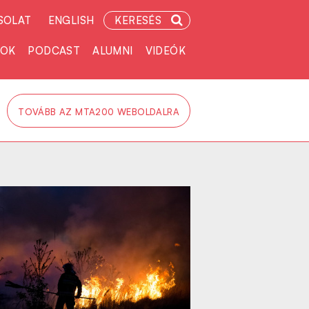
SOLAT
ENGLISH
KERESÉS
TOK
PODCAST
ALUMNI
VIDEÓK
TOVÁBB AZ MTA200 WEBOLDALRA