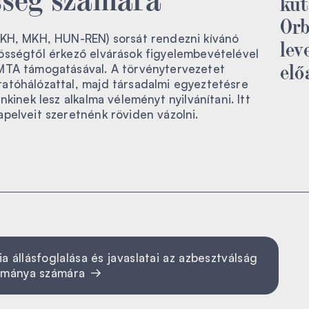
kut
Orb
LKH, MKH, HUN-REN) sorsát rendezni kívánó
lev
össégtől érkező elvárások figyelembevételével
elő
MTA támogatásával. A törvénytervezetet
atóhálózattal, majd társadalmi egyeztetésre
nkinek lesz alkalma véleményt nyilvánítani. Itt
pelveit szeretnénk röviden vázolni.
llásfoglalása és javaslatai az azbesztválság
rmánya számára