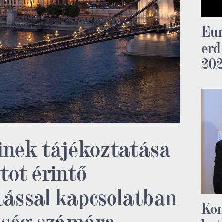
Eur
erd
20
inek tájékoztatása
tot érintő
tással kapcsolatban
Ko
sség számára