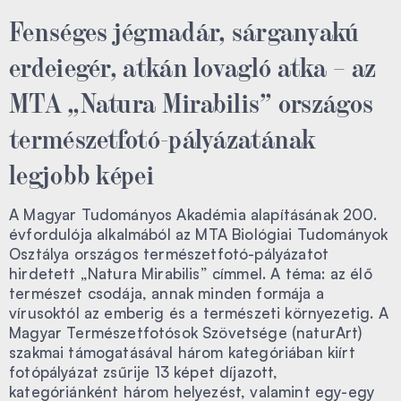
Fenséges jégmadár, sárganyakú
erdeiegér, atkán lovagló atka – az
MTA „Natura Mirabilis” országos
természetfotó-pályázatának
legjobb képei
A Magyar Tudományos Akadémia alapításának 200.
évfordulója alkalmából az MTA Biológiai Tudományok
Osztálya országos természetfotó-pályázatot
hirdetett „Natura Mirabilis” címmel. A téma: az élő
természet csodája, annak minden formája a
vírusoktól az emberig és a természeti környezetig. A
Magyar Természetfotósok Szövetsége (naturArt)
szakmai támogatásával három kategóriában kiírt
fotópályázat zsűrije 13 képet díjazott,
kategóriánként három helyezést, valamint egy-egy