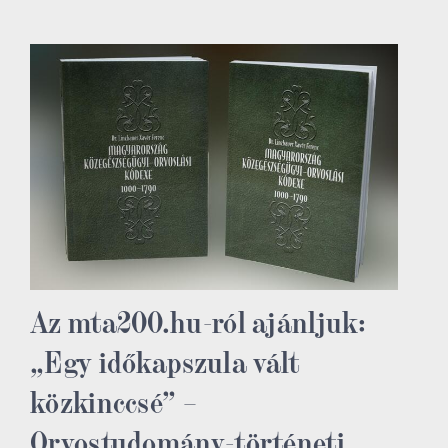
Az mta200.hu-ról ajánljuk:
„Egy időkapszula vált
közkinccsé” –
Orvostudomány-történeti