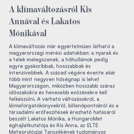
A klímaváltozásról Kis
Annával és Lakatos
Mónikával
A klímaváltozás már egyértelműen látható a
magyarországi mérési adatokban: a nyarak és
a telek melegszenek, a hőhullámok pedig
egyre gyakoribbak, hosszabbak és
intenzívebbek. A század végére évente akár
több mint negyven hőségnap is lehet
Magyarországon, miközben hosszabb száraz
időszakokra és hevesebb esőzésekre kell
felkészülni. A várható változásokról, a
klímaforgatókönyvekről, billenőpontokról és a
társadalmi erőfeszítések érezhető hatásáról
beszélt Lakatos Mónika, a HungaroMet
éghajlatkutatója és Kis Anna, az ELTE
Meteorológiai Tanszékének tudományos