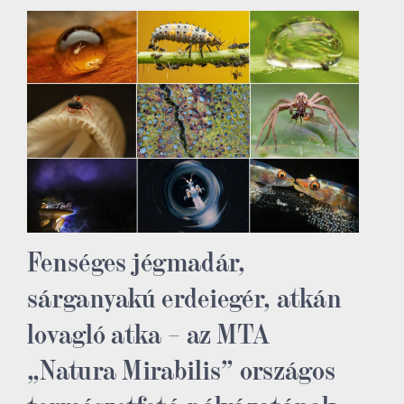
Fenséges jégmadár,
sárganyakú erdeiegér, atkán
lovagló atka – az MTA
„Natura Mirabilis” országos
természetfotó-pályázatának