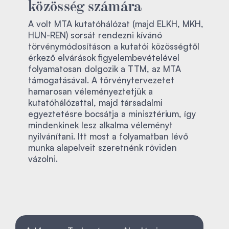
közösség számára
A volt MTA kutatóhálózat (majd ELKH, MKH,
HUN-REN) sorsát rendezni kívánó
törvénymódosításon a kutatói közösségtől
érkező elvárások figyelembevételével
folyamatosan dolgozik a TTM, az MTA
támogatásával. A törvénytervezetet
hamarosan véleményeztetjük a
kutatóhálózattal, majd társadalmi
egyeztetésre bocsátja a minisztérium, így
mindenkinek lesz alkalma véleményt
nyilvánítani. Itt most a folyamatban lévő
munka alapelveit szeretnénk röviden
vázolni.