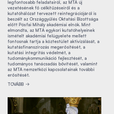
legfontosabb feladatairól, az MTA új
vezetésének fő célkitűzéseiről és a
kutatóhálózat tervezett reintegrációjáról is
beszélt az Országgyűlés Oktatási Bizottsága
előtt Pósfai Mihály akadémiai elnök. Mint
elmondta, az MTA egykori kutatóhelyeinek
ismételt akadémiai felügyelete mellett
fontosnak tartja a köztestület aktivizálását, a
kutatásfinanszírozás megerősítését, a
kutatási integritás védelmét, a
tudománykommunikáció fejlesztését, a
tudományos tanácsadás bővítését, valamint
az MTA nemzetközi kapcsolatainak további
erősítését.
TOVÁBB