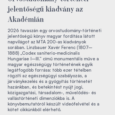
jelentőségű kiadvány az
Akadémián
2026 tavaszán egy orvostudomány-történeti
jelentőségű könyv magyar fordítása látott
napvilágot az MTA 200-as kiadványok
sorában. Linzbauer Xavér Ferenc (1807–
1888) „Codex saniterio-medicinalis
Hungariae I–III.” című monumentális műve a
magyar egészségügy történetének egyik
legátfogóbb forrása: több ezer tételben
rögzíti az egészségügyi szabályozás, a
járványkezelés és a gyógyítás történetét
hazánkban, és betekintést nyújt jogi,
közigazgatási, társadalom-, művelődés- és
vallástörténeti dimenziókba is. A
könyvbemutatóról készült videófelvétel és a
kötet cikkünkből elérhető.