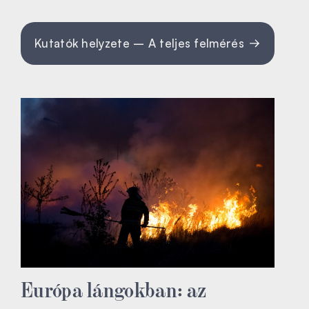
Kutatók helyzete – A teljes felmérés
Európa lángokban: az