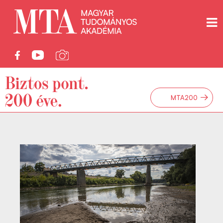
→
MTA200