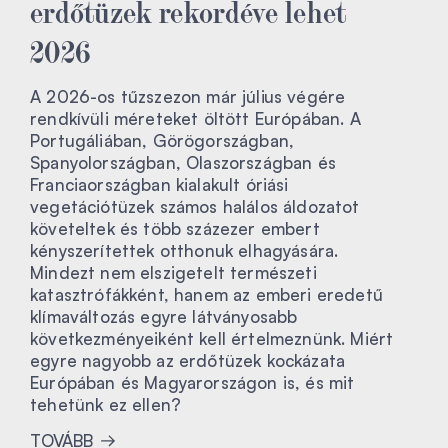
erdőtüzek rekordéve lehet
2026
A 2026-os tűzszezon már július végére
rendkívüli méreteket öltött Európában. A
Portugáliában, Görögországban,
Spanyolországban, Olaszországban és
Franciaországban kialakult óriási
vegetációtüzek számos halálos áldozatot
követeltek és több százezer embert
kényszerítettek otthonuk elhagyására.
Mindezt nem elszigetelt természeti
katasztrófákként, hanem az emberi eredetű
klímaváltozás egyre látványosabb
következményeiként kell értelmeznünk. Miért
egyre nagyobb az erdőtüzek kockázata
Európában és Magyarországon is, és mit
tehetünk ez ellen?
TOVÁBB