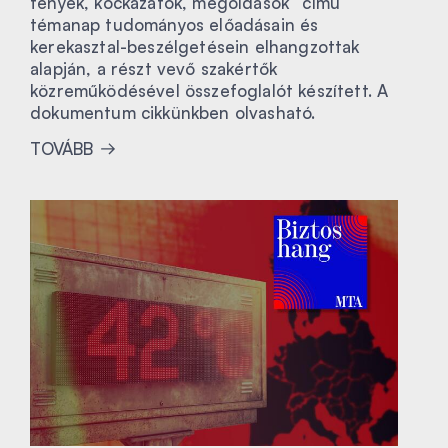
tények, kockázatok, megoldások” című
témanap tudományos előadásain és
kerekasztal-beszélgetésein elhangzottak
alapján, a részt vevő szakértők
közreműködésével összefoglalót készített. A
dokumentum cikkünkben olvasható.
TOVÁBB