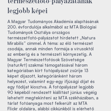
legjobb képei
A Magyar Tudományos Akadémia alapításának
200. évfordulója alkalmából az MTA Biológiai
Tudományok Osztálya országos
természetfotó-pályázatot hirdetett „Natura
Mirabilis” címmel. A téma: az élő természet
csodája, annak minden formája a vírusoktól
az emberig és a természeti környezetig. A
Magyar Természetfotósok Szövetsége
(naturArt) szakmai támogatásával három
kategóriában kiírt fotópályázat zsűrije 13
képet díjazott, kategóriánként három
helyezést, valamint egy-egy ifjúsági díjat és
egy fődíjat kiosztva. A fotópályázat legjobb
90 képéből rendezett kiállítást június végéig
lehetett megtekinteni az MTA székházában, a
tárlat fotóanyaga most felkerült az MTA
Flickr oldalára, alábbi cikkünkből is elérhető