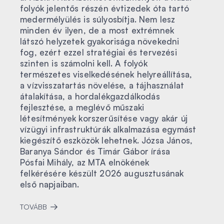
folyók jelentős részén évtizedek óta tartó
medermélyülés is súlyosbítja. Nem lesz
minden év ilyen, de a most extrémnek
látszó helyzetek gyakorisága növekedni
fog, ezért ezzel stratégiai és tervezési
szinten is számolni kell. A folyók
természetes viselkedésének helyreállítása,
a vízvisszatartás növelése, a tájhasználat
átalakítása, a hordalékgazdálkodás
fejlesztése, a meglévő műszaki
létesítmények korszerűsítése vagy akár új
vízügyi infrastruktúrák alkalmazása egymást
kiegészítő eszközök lehetnek. Józsa János,
Baranya Sándor és Timár Gábor írása
Pósfai Mihály, az MTA elnökének
felkérésére készült 2026 augusztusának
első napjaiban.
TOVÁBB