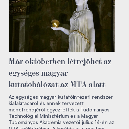
Már októberben létrejöhet az
egységes magyar
kutatóhálózat az MTA alatt
Az egységes magyar kutatóintézeti rendszer
kialakításáról és ennek tervezett
menetrendjéről egyeztettek a Tudományos
Technológiai Minisztérium és a Magyar
Tudományos Akadémia vezetői július 14-én az
MTA székházában. A korábbi és a mostani