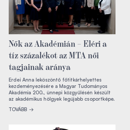
Nők az Akadémián – Eléri a
tíz százalékot az MTA női
tagjainak aránya
Erdei Anna leköszöntő főtitkárhelyettes
kezdeményezésére a Magyar Tudományos
Akadémia 200., ünnepi közgyűlésén készült
az akadémikus hölgyek legújabb csoportképe.
TOVÁBB