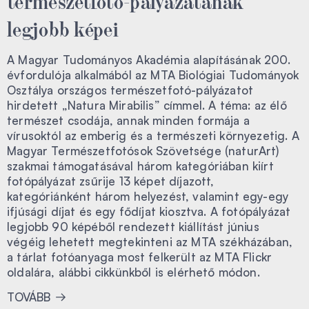
legjobb képei
A Magyar Tudományos Akadémia alapításának 200.
évfordulója alkalmából az MTA Biológiai Tudományok
Osztálya országos természetfotó-pályázatot
hirdetett „Natura Mirabilis” címmel. A téma: az élő
természet csodája, annak minden formája a
vírusoktól az emberig és a természeti környezetig. A
Magyar Természetfotósok Szövetsége (naturArt)
szakmai támogatásával három kategóriában kiírt
fotópályázat zsűrije 13 képet díjazott,
kategóriánként három helyezést, valamint egy-egy
ifjúsági díjat és egy fődíjat kiosztva. A fotópályázat
legjobb 90 képéből rendezett kiállítást június
végéig lehetett megtekinteni az MTA székházában,
a tárlat fotóanyaga most felkerült az MTA Flickr
oldalára, alábbi cikkünkből is elérhető módon.
TOVÁBB