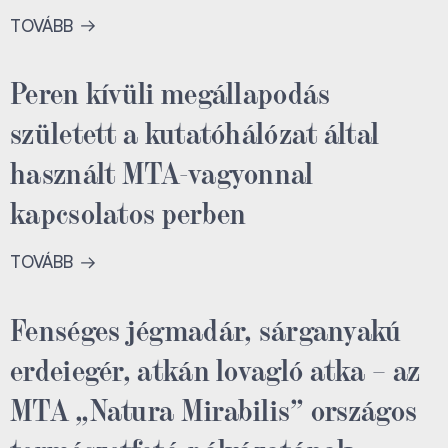
TOVÁBB
Peren kívüli megállapodás
született a kutatóhálózat által
használt MTA-vagyonnal
kapcsolatos perben
TOVÁBB
Fenséges jégmadár, sárganyakú
erdeiegér, atkán lovagló atka – az
MTA „Natura Mirabilis” országos
természetfotó-pályázatának