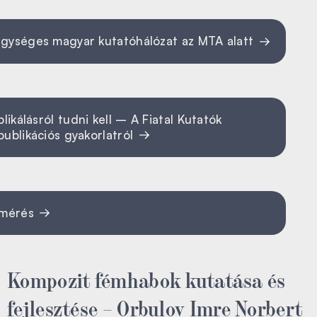
egységes magyar kutatóhálózat az MTA alatt
kálásról tudni kell – A Fiatal Kutatók
publikációs gyakorlatról
elmérés
Kompozit fémhabok kutatása és
fejlesztése – Orbulov Imre Norbert