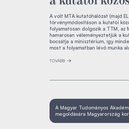
A volt MTA kutatóhálózat (majd E
törvénymódosításon a kutatói köz
folyamatosan dolgozik a TTM, az 
hamarosan véleményeztetjük a kut
bocsátja a minisztérium, így minde
most a folyamatban lévő munka ala
TOVÁBB
A Magyar Tudományos Akadémia á
megoldására Magyarország ko