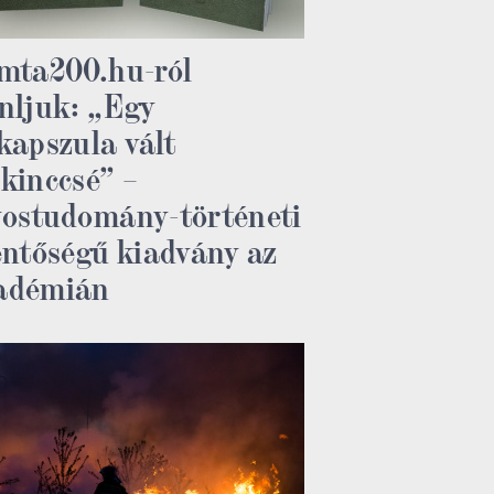
mta200.hu-ról
nljuk: „Egy
kapszula vált
kinccsé” –
ostudomány-történeti
entőségű kiadvány az
adémián