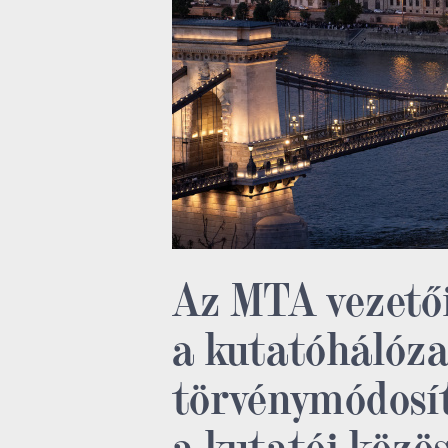
Az MTA vezető
a kutatóhálóza
törvénymódosí
a kutatói közö