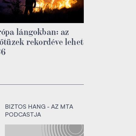
ópa lángokban: az
őtüzek rekordéve lehet
26
BIZTOS HANG - AZ MTA
PODCASTJA