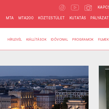
KAPC
MTA
MTA200
KÖZTESTÜLET
KUTATÁS
PÁLYÁZA
HÍRLEVÉL
KIÁLLÍTÁSOK
IDŐVONAL
PROGRAMOK
FILMEK