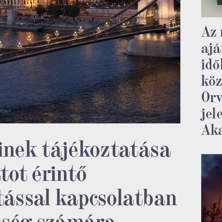
Az 
ajá
idő
köz
Orv
jel
Ak
inek tájékoztatása
tot érintő
tással kapcsolatban
sség számára