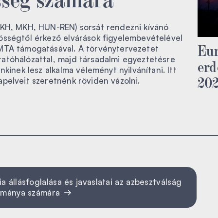
LKH, MKH, HUN-REN) sorsát rendezni kívánó
össégtől érkező elvárások figyelembevételével
Eur
MTA támogatásával. A törvénytervezetet
atóhálózattal, majd társadalmi egyeztetésre
erd
nkinek lesz alkalma véleményt nyilvánítani. Itt
20
pelveit szeretnénk röviden vázolni.
llásfoglalása és javaslatai az azbesztválság
rmánya számára