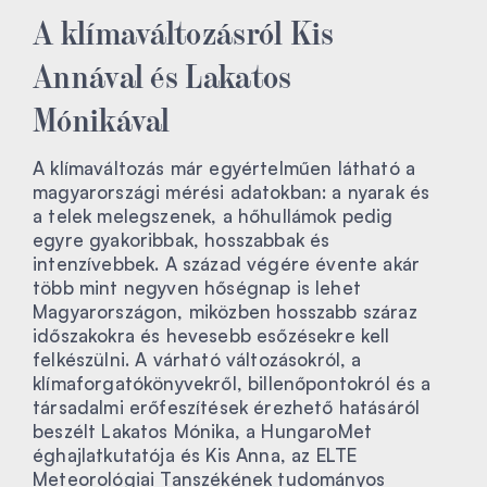
A klímaváltozásról Kis
Annával és Lakatos
Mónikával
A klímaváltozás már egyértelműen látható a
magyarországi mérési adatokban: a nyarak és
a telek melegszenek, a hőhullámok pedig
egyre gyakoribbak, hosszabbak és
intenzívebbek. A század végére évente akár
több mint negyven hőségnap is lehet
Magyarországon, miközben hosszabb száraz
időszakokra és hevesebb esőzésekre kell
felkészülni. A várható változásokról, a
klímaforgatókönyvekről, billenőpontokról és a
társadalmi erőfeszítések érezhető hatásáról
beszélt Lakatos Mónika, a HungaroMet
éghajlatkutatója és Kis Anna, az ELTE
Meteorológiai Tanszékének tudományos