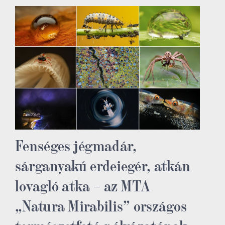
Fenséges jégmadár,
sárganyakú erdeiegér, atkán
lovagló atka – az MTA
„Natura Mirabilis” országos
természetfotó-pályázatának