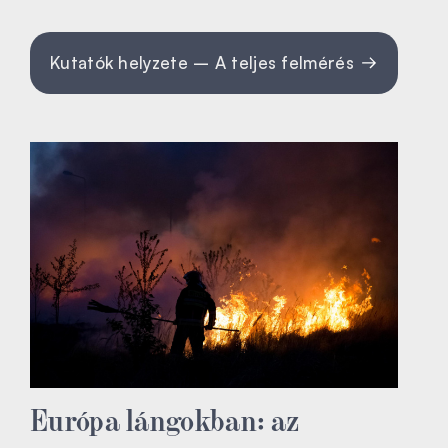
Kutatók helyzete – A teljes felmérés
Európa lángokban: az