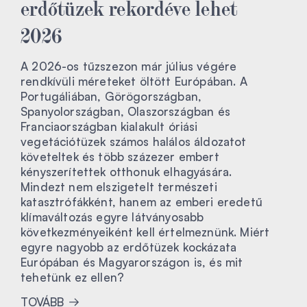
erdőtüzek rekordéve lehet
2026
A 2026-os tűzszezon már július végére
rendkívüli méreteket öltött Európában. A
Portugáliában, Görögországban,
Spanyolországban, Olaszországban és
Franciaországban kialakult óriási
vegetációtüzek számos halálos áldozatot
követeltek és több százezer embert
kényszerítettek otthonuk elhagyására.
Mindezt nem elszigetelt természeti
katasztrófákként, hanem az emberi eredetű
klímaváltozás egyre látványosabb
következményeiként kell értelmeznünk. Miért
egyre nagyobb az erdőtüzek kockázata
Európában és Magyarországon is, és mit
tehetünk ez ellen?
TOVÁBB