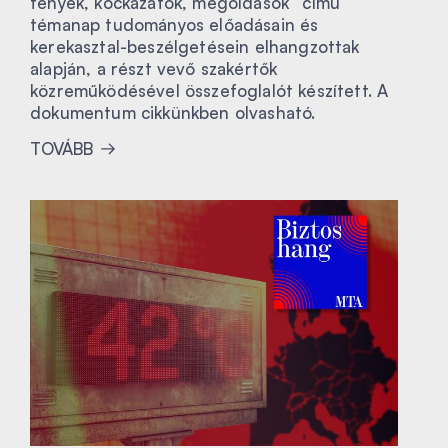
tények, kockázatok, megoldások” című
témanap tudományos előadásain és
kerekasztal-beszélgetésein elhangzottak
alapján, a részt vevő szakértők
közreműködésével összefoglalót készített. A
dokumentum cikkünkben olvasható.
TOVÁBB