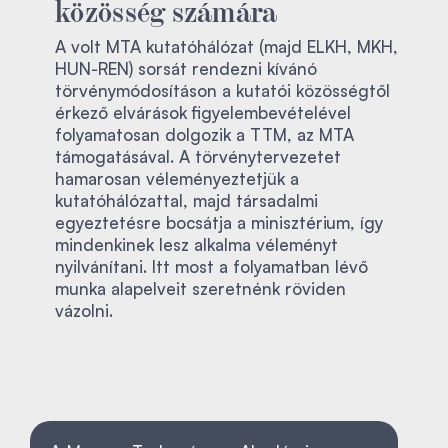
közösség számára
A volt MTA kutatóhálózat (majd ELKH, MKH,
HUN-REN) sorsát rendezni kívánó
törvénymódosításon a kutatói közösségtől
érkező elvárások figyelembevételével
folyamatosan dolgozik a TTM, az MTA
támogatásával. A törvénytervezetet
hamarosan véleményeztetjük a
kutatóhálózattal, majd társadalmi
egyeztetésre bocsátja a minisztérium, így
mindenkinek lesz alkalma véleményt
nyilvánítani. Itt most a folyamatban lévő
munka alapelveit szeretnénk röviden
vázolni.