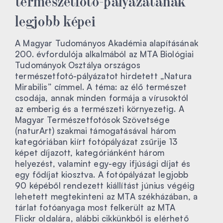
legjobb képei
A Magyar Tudományos Akadémia alapításának
200. évfordulója alkalmából az MTA Biológiai
Tudományok Osztálya országos
természetfotó-pályázatot hirdetett „Natura
Mirabilis” címmel. A téma: az élő természet
csodája, annak minden formája a vírusoktól
az emberig és a természeti környezetig. A
Magyar Természetfotósok Szövetsége
(naturArt) szakmai támogatásával három
kategóriában kiírt fotópályázat zsűrije 13
képet díjazott, kategóriánként három
helyezést, valamint egy-egy ifjúsági díjat és
egy fődíjat kiosztva. A fotópályázat legjobb
90 képéből rendezett kiállítást június végéig
lehetett megtekinteni az MTA székházában, a
tárlat fotóanyaga most felkerült az MTA
Flickr oldalára, alábbi cikkünkből is elérhető