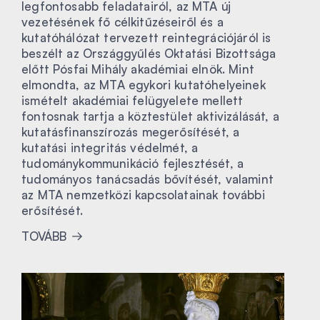
legfontosabb feladatairól, az MTA új
vezetésének fő célkitűzéseiről és a
kutatóhálózat tervezett reintegrációjáról is
beszélt az Országgyűlés Oktatási Bizottsága
előtt Pósfai Mihály akadémiai elnök. Mint
elmondta, az MTA egykori kutatóhelyeinek
ismételt akadémiai felügyelete mellett
fontosnak tartja a köztestület aktivizálását, a
kutatásfinanszírozás megerősítését, a
kutatási integritás védelmét, a
tudománykommunikáció fejlesztését, a
tudományos tanácsadás bővítését, valamint
az MTA nemzetközi kapcsolatainak további
erősítését.
TOVÁBB