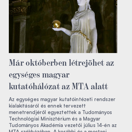
Már októberben létrejöhet az
egységes magyar
kutatóhálózat az MTA alatt
Az egységes magyar kutatóintézeti rendszer
kialakításáról és ennek tervezett
menetrendjéről egyeztettek a Tudományos
Technológiai Minisztérium és a Magyar
Tudományos Akadémia vezetői július 14-én az
MTA székházában. A korábbi és a mostani