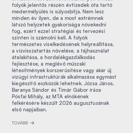
folyók jelentős részén évtizedek óta tartó
medermélyülés is súlyosbítja. Nem lesz
minden év ilyen, de a most extrémnek
látszó helyzetek gyakorisága növekedni
fog, ezért ezzel stratégiai és tervezési
szinten is számolni kell. A folyók
természetes viselkedésének helyreállítása,
a vízvisszatartás növelése, a tájhasználat
átalakítása, a hordalékgazdálkodás
fejlesztése, a meglévő műszaki
létesítmények korszerűsítése vagy akár új
vízügyi infrastruktúrák alkalmazása egymást
kiegészítő eszközök lehetnek. Józsa János,
Baranya Sándor és Timár Gábor írása
Pósfai Mihály, az MTA elnökének
felkérésére készült 2026 augusztusának
első napjaiban.
TOVÁBB