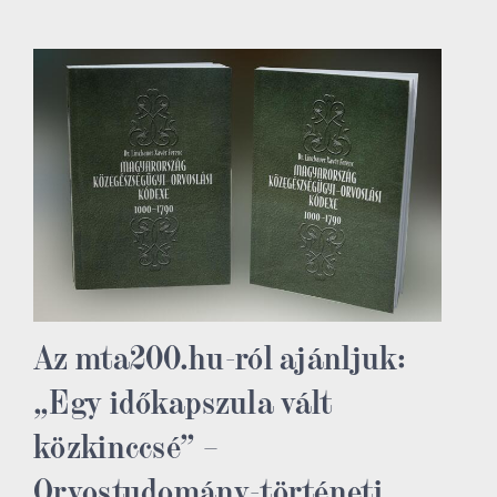
Az mta200.hu-ról ajánljuk:
„Egy időkapszula vált
közkinccsé” –
Orvostudomány-történeti