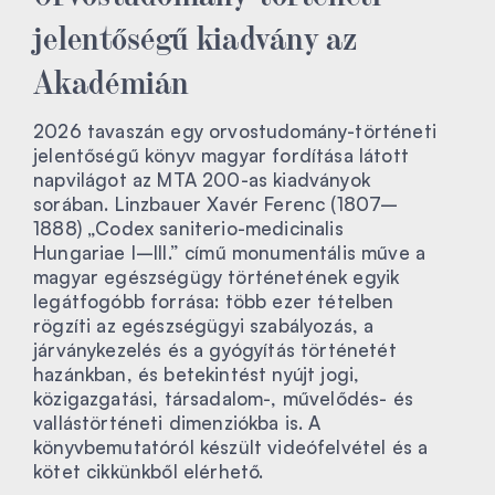
jelentőségű kiadvány az
Akadémián
2026 tavaszán egy orvostudomány-történeti
jelentőségű könyv magyar fordítása látott
napvilágot az MTA 200-as kiadványok
sorában. Linzbauer Xavér Ferenc (1807–
1888) „Codex saniterio-medicinalis
Hungariae I–III.” című monumentális műve a
magyar egészségügy történetének egyik
legátfogóbb forrása: több ezer tételben
rögzíti az egészségügyi szabályozás, a
járványkezelés és a gyógyítás történetét
hazánkban, és betekintést nyújt jogi,
közigazgatási, társadalom-, művelődés- és
vallástörténeti dimenziókba is. A
könyvbemutatóról készült videófelvétel és a
kötet cikkünkből elérhető.