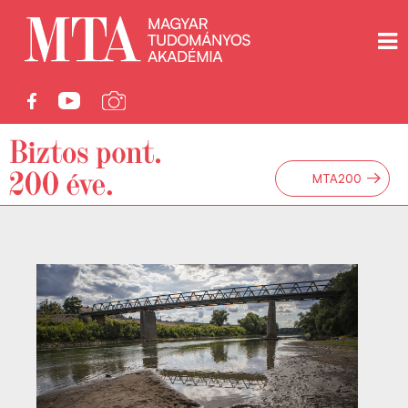
→
MTA200