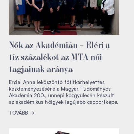
Nők az Akadémián – Eléri a
tíz százalékot az MTA női
tagjainak aránya
Erdei Anna leköszöntő főtitkárhelyettes
kezdeményezésére a Magyar Tudományos
Akadémia 200., ünnepi közgyűlésén készült
az akadémikus hölgyek legújabb csoportképe.
TOVÁBB