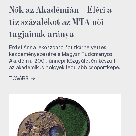
Nők az Akadémián – Eléri a
tíz százalékot az MTA női
tagjainak aránya
Erdei Anna leköszöntő főtitkárhelyettes
kezdeményezésére a Magyar Tudományos
Akadémia 200., ünnepi közgyűlésén készült
az akadémikus hölgyek legújabb csoportképe.
TOVÁBB