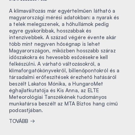
A klímaváltozás már egyértelműen látható a
magyarországi mérési adatokban: a nyarak és
a telek melegszenek, a hőhullámok pedig
egyre gyakoribbak, hosszabbak és
intenzívebbek. A század végére évente akár
több mint negyven hőségnap is lehet
Magyarországon, miközben hosszabb száraz
időszakokra és hevesebb esőzésekre kell
felkészülni. A várható változásokról, a
klímaforgatókönyvekről, billenőpontokról és a
társadalmi erőfeszítések érezhető hatásáról
beszélt Lakatos Mónika, a HungaroMet
éghajlatkutatója és Kis Anna, az ELTE
Meteorológiai Tanszékének tudományos
munkatársa beszélt az MTA Biztos hang című
podcastjában.
TOVÁBB