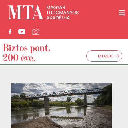
→
MTA200