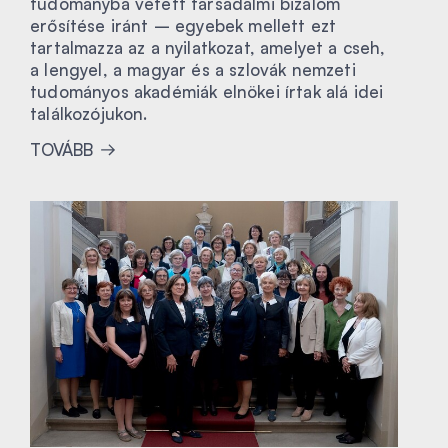
tudományba vetett társadalmi bizalom
erősítése iránt – egyebek mellett ezt
tartalmazza az a nyilatkozat, amelyet a cseh,
a lengyel, a magyar és a szlovák nemzeti
tudományos akadémiák elnökei írtak alá idei
találkozójukon.
TOVÁBB