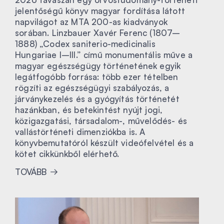
jelentőségű könyv magyar fordítása látott
napvilágot az MTA 200-as kiadványok
sorában. Linzbauer Xavér Ferenc (1807–
1888) „Codex saniterio-medicinalis
Hungariae I–III.” című monumentális műve a
magyar egészségügy történetének egyik
legátfogóbb forrása: több ezer tételben
rögzíti az egészségügyi szabályozás, a
járványkezelés és a gyógyítás történetét
hazánkban, és betekintést nyújt jogi,
közigazgatási, társadalom-, művelődés- és
vallástörténeti dimenziókba is. A
könyvbemutatóról készült videófelvétel és a
kötet cikkünkből elérhető.
TOVÁBB