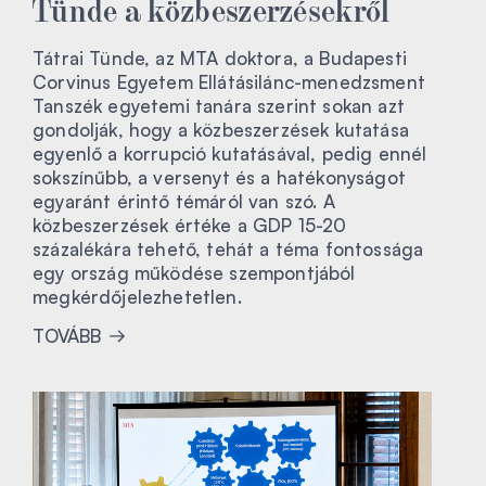
Tünde a közbeszerzésekről
Tátrai Tünde, az MTA doktora, a Budapesti
Corvinus Egyetem Ellátásilánc-menedzsment
Tanszék egyetemi tanára szerint sokan azt
gondolják, hogy a közbeszerzések kutatása
egyenlő a korrupció kutatásával, pedig ennél
sokszínűbb, a versenyt és a hatékonyságot
egyaránt érintő témáról van szó. A
közbeszerzések értéke a GDP 15-20
százalékára tehető, tehát a téma fontossága
egy ország működése szempontjából
megkérdőjelezhetetlen.
TOVÁBB