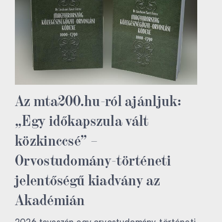
Az mta200.hu-ról ajánljuk:
„Egy időkapszula vált
közkinccsé” –
Orvostudomány-történeti
jelentőségű kiadvány az
Akadémián
2026 tavaszán egy orvostudomány-történeti