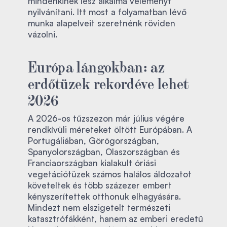
mindenkinek lesz alkalma véleményt
nyilvánítani. Itt most a folyamatban lévő
munka alapelveit szeretnénk röviden
vázolni.
Európa lángokban: az
erdőtüzek rekordéve lehet
2026
A 2026-os tűzszezon már július végére
rendkívüli méreteket öltött Európában. A
Portugáliában, Görögországban,
Spanyolországban, Olaszországban és
Franciaországban kialakult óriási
vegetációtüzek számos halálos áldozatot
követeltek és több százezer embert
kényszerítettek otthonuk elhagyására.
Mindezt nem elszigetelt természeti
katasztrófákként, hanem az emberi eredetű