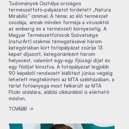
Tudományok Osztálya országos
természetfotó-pályázatot hirdetett „Natura
Mirabilis” címmel. A téma: az élő természet
csodája, annak minden formája a vírusoktól
az emberig és a természeti környezetig. A
Magyar Természetfotósok Szövetsége
(naturArt) szakmai támogatásával három
kategóriában kiírt fotópályázat zsűrije 13
képet díjazott, kategóriánként három
helyezést, valamint egy-egy ifjúsági díjat és
egy fődíjat kiosztva. A fotópályázat legjobb
90 képéből rendezett kiállítást június végéig
lehetett megtekinteni az MTA székházában, a
tárlat fotóanyaga most felkerült az MTA
Flickr oldalára, alábbi cikkünkből is elérhető
módon.
TOVÁBB