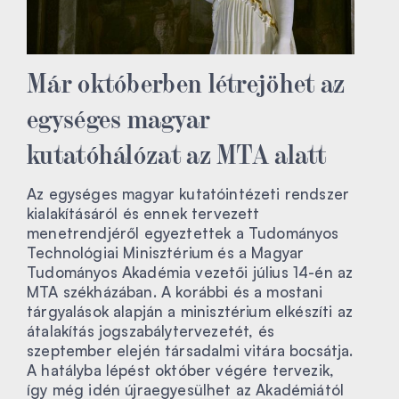
Már októberben létrejöhet az
egységes magyar
kutatóhálózat az MTA alatt
Az egységes magyar kutatóintézeti rendszer
kialakításáról és ennek tervezett
menetrendjéről egyeztettek a Tudományos
Technológiai Minisztérium és a Magyar
Tudományos Akadémia vezetői július 14-én az
MTA székházában. A korábbi és a mostani
tárgyalások alapján a minisztérium elkészíti az
átalakítás jogszabálytervezetét, és
szeptember elején társadalmi vitára bocsátja.
A hatályba lépést október végére tervezik,
így még idén újraegyesülhet az Akadémiától