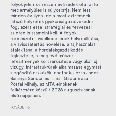
folyók jelentős részén évtizedek óta tartó
medermélyülés is súlyosbítja. Nem lesz
minden év ilyen, de a most extrémnek
látszó helyzetek gyakorisága növekedni
fog, ezért ezzel stratégiai és tervezési
szinten is számolni kell. A folyók
természetes viselkedésének helyreállítása,
a vízvisszatartás növelése, a tájhasználat
átalakítása, a hordalékgazdálkodás
fejlesztése, a meglévő műszaki
létesítmények korszerűsítése vagy akár új
vízügyi infrastruktúrák alkalmazása egymást
kiegészítő eszközök lehetnek. Józsa János,
Baranya Sándor és Timár Gábor írása
Pósfai Mihály, az MTA elnökének
felkérésére készült 2026 augusztusának
első napjaiban.
TOVÁBB