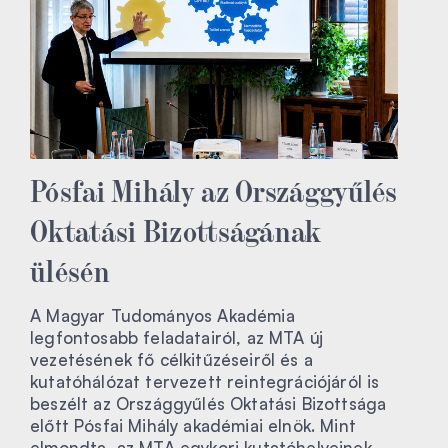
Pósfai Mihály az Országgyűlés
Oktatási Bizottságának
ülésén
A Magyar Tudományos Akadémia
legfontosabb feladatairól, az MTA új
vezetésének fő célkitűzéseiről és a
kutatóhálózat tervezett reintegrációjáról is
beszélt az Országgyűlés Oktatási Bizottsága
előtt Pósfai Mihály akadémiai elnök. Mint
elmondta, az MTA egykori kutatóhelyeinek