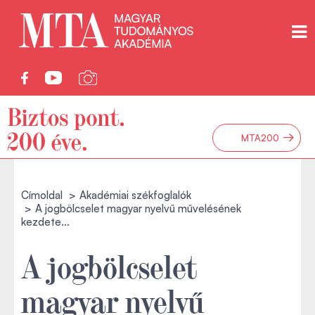
→
MTA200
Címoldal
Akadémiai székfoglalók
A jogbölcselet magyar nyelvű művelésének
kezdete...
A jogbölcselet
magyar nyelvű