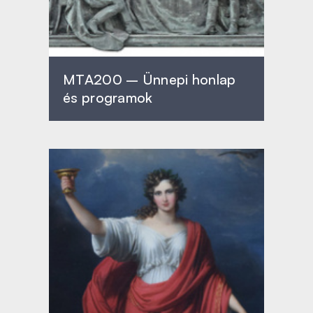
MTA200 – Ünnepi honlap
és programok