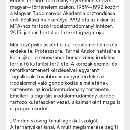
Eötvös Loránd Tudományegyetemen végzett
magyar–történelem szakon. 1989–1992 között
a Magyar Tudományos Akadémia ösztöndíjasa
volt. Főállású munkahelye 1992 óta az akkor az
MTA-hoz tartozó Irodalomtudományi Intézet.
2013. január 1-jétől az Intézet igazgatója.
Már középiskolásként is az irodalomértelmezés
érdekelte. Professzora, Tarnai Andor hatására a
kora újkor, a reneszánsz humanizmus irodalma
lett a fő kutatási területe. A korszak eszme- és
retorikatörténeti kérdéseivel egyaránt
foglalkozik; továbbra is nagyon érdekli az
irodalomról való gondolkodás elméletének
története, az irodalomtudomány története.
Emellett a digitális irodalomtudomány körébe
tartozó kutatásokat vezet, alkalmanként maga is
ír programkódot.
„Minden szöveg tanulságokkal szolgál.
Alternatívákat kínál. A múlt megismerése segíti