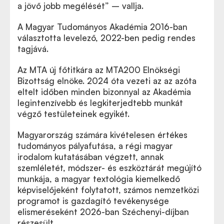
a jövő jobb megélését” – vallja.
A Magyar Tudományos Akadémia 2016-ban
választotta levelező, 2022-ben pedig rendes
tagjává.
Az MTA új főtitkára az MTA200 Elnökségi
Bizottság elnöke. 2024 óta vezeti az az azóta
eltelt időben minden bizonnyal az Akadémia
legintenzívebb és legkiterjedtebb munkát
végző testületeinek egyikét.
Magyarország számára kivételesen értékes
tudományos pályafutása, a régi magyar
irodalom kutatásában végzett, annak
szemléletét, módszer- és eszköztárát megújító
munkája, a magyar textológia kiemelkedő
képviselőjeként folytatott, számos nemzetközi
programot is gazdagító tevékenysége
elismeréseként 2026-ban Széchenyi-díjban
részesült.