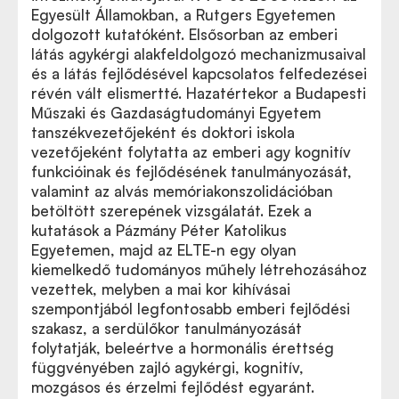
Egyesült Államokban, a Rutgers Egyetemen
dolgozott kutatóként. Elsősorban az emberi
látás agykérgi alakfeldolgozó mechanizmusaival
és a látás fejlődésével kapcsolatos felfedezései
révén vált elismertté. Hazatértekor a Budapesti
Műszaki és Gazdaságtudományi Egyetem
tanszékvezetőjeként és doktori iskola
vezetőjeként folytatta az emberi agy kognitív
funkcióinak és fejlődésének tanulmányozását,
valamint az alvás memóriakonszolidációban
betöltött szerepének vizsgálatát. Ezek a
kutatások a Pázmány Péter Katolikus
Egyetemen, majd az ELTE-n egy olyan
kiemelkedő tudományos műhely létrehozásához
vezettek, melyben a mai kor kihívásai
szempontjából legfontosabb emberi fejlődési
szakasz, a serdülőkor tanulmányozását
folytatják, beleértve a hormonális érettség
függvényében zajló agykérgi, kognitív,
mozgásos és érzelmi fejlődést egyaránt.