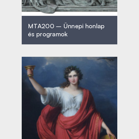
MTA200 – Ünnepi honlap
és programok