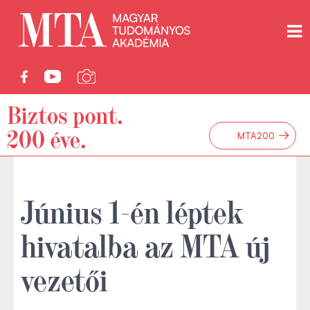
→
MTA200
Június 1-én léptek
hivatalba az MTA új
vezetői