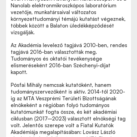
Nanolab elektronmikroszkópos laboratórium
vezetője, munkatársaival változatos
környezettudományi témájú kutatást végeznek,
többek között a Balaton üledékképződését
vizsgálják.
Az Akadémia levelező tagjává 2010-ben, rendes
tagjává 2016-ban választották meg.
Tudományos és oktatói tevékenysége
elismeréseként 2016-ban Széchenyi-díjat
kapott.
Pósfai Mihály nemcsak kutatóként, hanem
tudományszervezőként is aktív. 2014-től 2020-
ig az MTA Veszprémi Területi Bizottságának
elnökeként a régióban folyó tudományos
kutatómunkát fogta össze, és két akadémiai
ciklusban (2017–2023) választott elnökségi tag
volt. Jelentős szerepe volt a Fiatal Kutatók
Akadémiája megalapításában: Lovász László