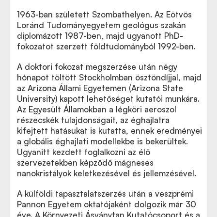
1963-ban született Szombathelyen. Az Eötvös
Loránd Tudományegyetem geológus szakán
diplomázott 1987-ben, majd ugyanott PhD-
fokozatot szerzett földtudományból 1992-ben.
A doktori fokozat megszerzése után négy
hónapot töltött Stockholmban ösztöndíjjal, majd
az Arizona Állami Egyetemen (Arizona State
University) kapott lehetőséget kutatói munkára.
Az Egyesült Államokban a légköri aeroszol
részecskék tulajdonságait, az éghajlatra
kifejtett hatásukat is kutatta, ennek eredményei
a globális éghajlati modellekbe is bekerültek.
Ugyanitt kezdett foglalkozni az élő
szervezetekben képződő mágneses
nanokristályok keletkezésével és jellemzésével.
A külföldi tapasztalatszerzés után a veszprémi
Pannon Egyetem oktatójaként dolgozik már 30
éve. A Környezeti Ásványtan Kutatócsoport és a