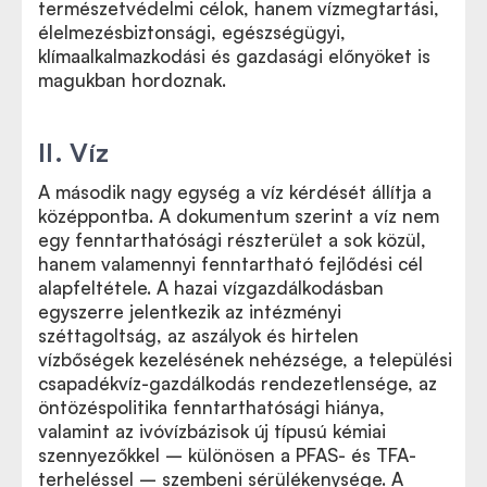
természetvédelmi célok, hanem vízmegtartási,
élelmezésbiztonsági, egészségügyi,
klímaalkalmazkodási és gazdasági előnyöket is
magukban hordoznak.
II. Víz
A második nagy egység a víz kérdését állítja a
középpontba. A dokumentum szerint a víz nem
egy fenntarthatósági részterület a sok közül,
hanem valamennyi fenntartható fejlődési cél
alapfeltétele. A hazai vízgazdálkodásban
egyszerre jelentkezik az intézményi
széttagoltság, az aszályok és hirtelen
vízbőségek kezelésének nehézsége, a települési
csapadékvíz-gazdálkodás rendezetlensége, az
öntözéspolitika fenntarthatósági hiánya,
valamint az ivóvízbázisok új típusú kémiai
szennyezőkkel – különösen a PFAS- és TFA-
terheléssel – szembeni sérülékenysége. A