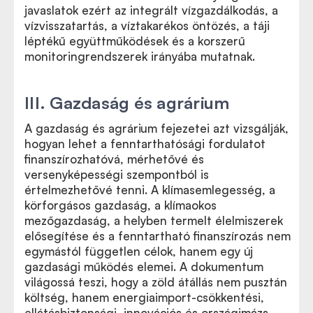
javaslatok ezért az integrált vízgazdálkodás, a
vízvisszatartás, a víztakarékos öntözés, a táji
léptékű együttműködések és a korszerű
monitoringrendszerek irányába mutatnak.
III. Gazdaság és agrárium
A gazdaság és agrárium fejezetei azt vizsgálják,
hogyan lehet a fenntarthatósági fordulatot
finanszírozhatóvá, mérhetővé és
versenyképességi szempontból is
értelmezhetővé tenni. A klímasemlegesség, a
körforgásos gazdaság, a klímaokos
mezőgazdaság, a helyben termelt élelmiszerek
elősegítése és a fenntartható finanszírozás nem
egymástól független célok, hanem egy új
gazdasági működés elemei. A dokumentum
világossá teszi, hogy a zöld átállás nem pusztán
költség, hanem energiaimport-csökkentési,
ellátásbiztonsági, innovációs és országimázs-