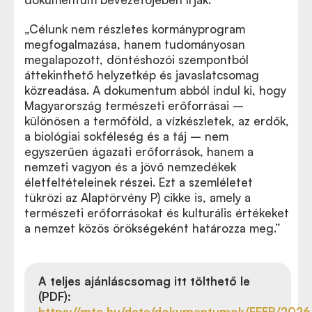
„Célunk nem részletes kormányprogram
megfogalmazása, hanem tudományosan
megalapozott, döntéshozói szempontból
áttekinthető helyzetkép és javaslatcsomag
közreadása. A dokumentum abból indul ki, hogy
Magyarország természeti erőforrásai –
különösen a termőföld, a vízkészletek, az erdők,
a biológiai sokféleség és a táj – nem
egyszerűen ágazati erőforrások, hanem a
nemzeti vagyon és a jövő nemzedékek
életfeltételeinek részei. Ezt a szemléletet
tükrözi az Alaptörvény P) cikke is, amely a
természeti erőforrásokat és kulturális értékeket
a nemzet közös örökségeként határozza meg.”
A teljes ajánláscsomag itt tölthető le
(PDF):
https://mta.hu/data/dokumentumok/FFEB/2026