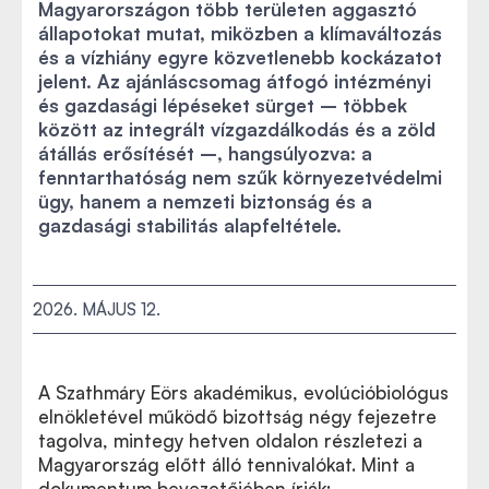
Magyarországon több területen aggasztó
állapotokat mutat, miközben a klímaváltozás
és a vízhiány egyre közvetlenebb kockázatot
jelent. Az ajánláscsomag átfogó intézményi
és gazdasági lépéseket sürget – többek
között az integrált vízgazdálkodás és a zöld
átállás erősítését –, hangsúlyozva: a
fenntarthatóság nem szűk környezetvédelmi
ügy, hanem a nemzeti biztonság és a
gazdasági stabilitás alapfeltétele.
2026. MÁJUS 12.
A Szathmáry Eörs akadémikus, evolúcióbiológus
elnökletével működő bizottság négy fejezetre
tagolva, mintegy hetven oldalon részletezi a
Magyarország előtt álló tennivalókat. Mint a
dokumentum bevezetőjében írják: