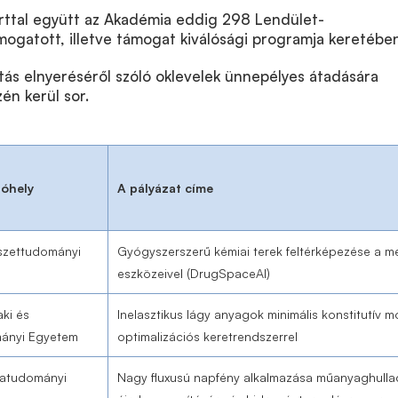
orttal együtt az Akadémia eddig 298 Lendület-
ogatott, illetve támogat kiválósági programja keretében
ás elnyeréséről szóló oklevelek ünnepélyes átadására
én kerül sor.
óhely
A pályázat címe
zettudományi
Gyógyszerszerű kémiai terek feltérképezése a me
eszközeivel (DrugSpaceAI)
ki és
Inelasztikus lágy anyagok minimális konstitutív mo
ányi Egyetem
optimalizációs keretrendszerrel
atudományi
Nagy fluxusú napfény alkalmazása műanyaghulla