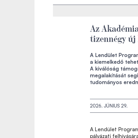
Az Akadémia
tizennégy új
A Lendület Program
a kiemelkedő tehets
A kiválóság támog
megalakítását segí
tudományos eredmé
2026. JÚNIUS 29.
A Lendület Program
pályázati felhívásá