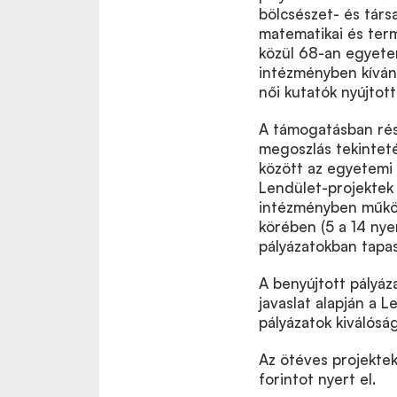
bölcsészet- és tár
matematikai és ter
közül 68-an egyete
intézményben kívánt
női kutatók nyújtott
A támogatásban rés
megoszlás tekinteté
között az egyetemi
Lendület-projektek
intézményben működ
körében (5 a 14 nye
pályázatokban tapas
A benyújtott pályáz
javaslat alapján a 
pályázatok kiválósá
Az ötéves projektek
forintot nyert el.