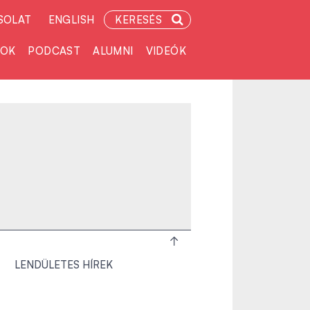
SOLAT
ENGLISH
KERESÉS
TOK
PODCAST
ALUMNI
VIDEÓK
LENDÜLETES HÍREK