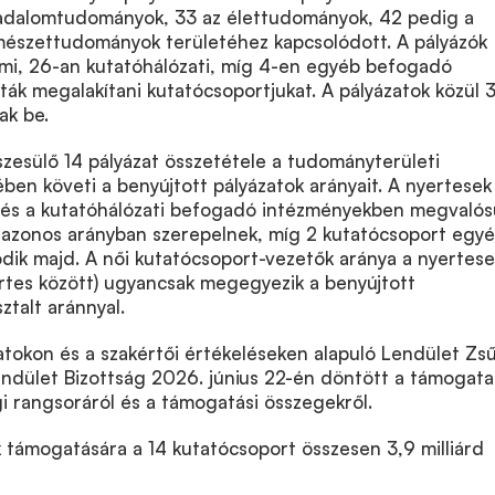
sadalomtudományok, 33 az élettudományok, 42 pedig a
mészettudományok területéhez kapcsolódott. A pályázók
mi, 26-an kutatóhálózati, míg 4-en egyéb befogadó
ák megalakítani kutatócsoportjukat. A pályázatok közül 
ak be.
zesülő 14 pályázat összetétele a tudományterületi
ben követi a benyújtott pályázatok arányait. A nyertesek
 és a kutatóhálózati befogadó intézményekben megvalós
 azonos arányban szerepelnek, míg 2 kutatócsoport egy
ik majd. A női kutatócsoport-vezetők aránya a nyertese
rtes között) ugyancsak megegyezik a benyújtott
ztalt aránnyal.
atokon és a szakértői értékeléseken alapuló Lendület Zsű
Lendület Bizottság 2026. június 22-én döntött a támogat
gi rangsoráról és a támogatási összegekről.
 támogatására a 14 kutatócsoport összesen 3,9 milliárd