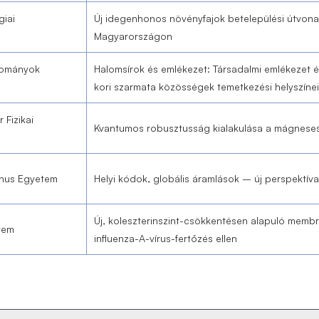
iai
Új idegenhonos növényfajok betelepülési útvonal
Magyarországon
dományok
Halomsírok és emlékezet: Társadalmi emlékezet és
a
kori szarmata közösségek temetkezési helyszíne
Fizikai
Kvantumos robusztusság kialakulása a mágnese
inus Egyetem
Helyi kódok, globális áramlások – új perspektíva
Új, koleszterinszint-csökkentésen alapuló memb
tem
influenza-A-vírus-fertőzés ellen