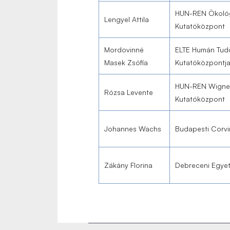
HUN-REN Ökológ
Lengyel Attila
Kutatóközpont
Mordovinné
ELTE Humán Tu
Masek Zsófia
Kutatóközpontj
HUN-REN Wigner 
Rózsa Levente
Kutatóközpont
Johannes Wachs
Budapesti Corv
Zákány Florina
Debreceni Egye