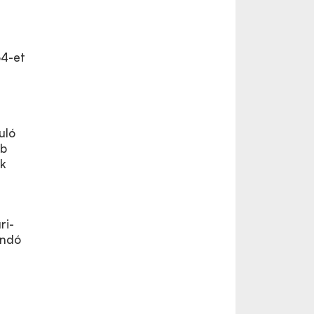
34-et
uló
éb
k
ri-
andó