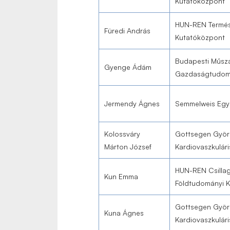
Kutatóközpont
HUN-REN Termés
Füredi András
Kutatóközpont
Budapesti Műsza
Gyenge Ádám
Gazdaságtudom
Jermendy Ágnes
Semmelweis Eg
Kolossváry
Gottsegen Györ
Márton József
Kardiovaszkulári
HUN-REN Csillag
Kun Emma
Földtudományi 
Gottsegen Györ
Kuna Ágnes
Kardiovaszkulári