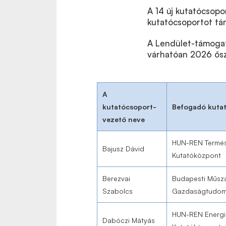
A 14 új kutatócsop
kutatócsoportot tám
A Lendület-támogat
várhatóan 2026 ősz
A
kutatócsoport-
Befogadó kutat
vezető neve
HUN-REN Termés
Bajusz Dávid
Kutatóközpont
Berezvai
Budapesti Műsza
Szabolcs
Gazdaságtudom
HUN-REN Energi
Dabóczi Mátyás