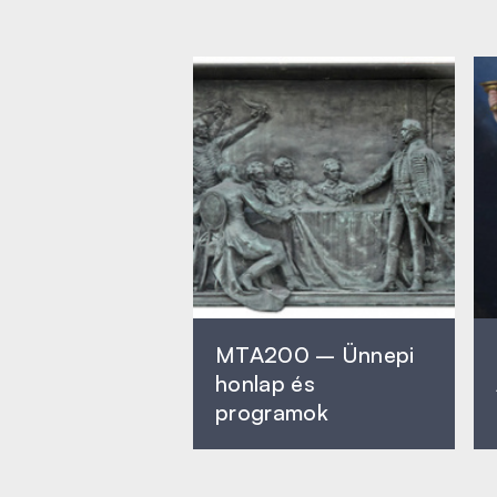
MTA200 – Ünnepi
honlap és
programok