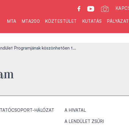
KAPC
MTA
MTA200
KÖZTESTÜLET
KUTATÁS
PÁLYÁZA
ndület Programjának köszönhetően t...
ram
TATÓCSOPORT-HÁLÓZAT
A HIVATAL
A LENDÜLET ZSŰRI