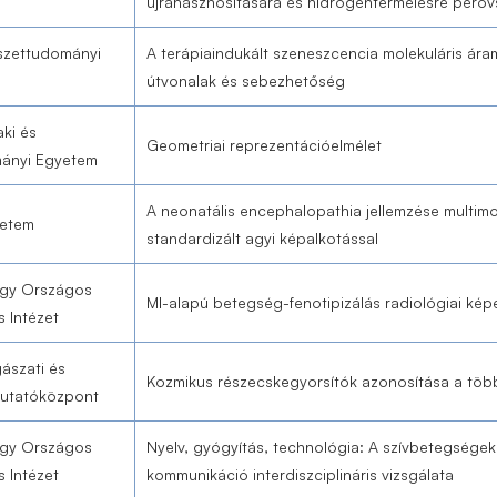
újrahasznosítására és hidrogéntermelésre perovs
zettudományi
A terápiaindukált szeneszcencia molekuláris ár
útvonalak és sebezhetőség
ki és
Geometriai reprezentációelmélet
ányi Egyetem
A neonatális encephalopathia jellemzése multimo
yetem
standardizált agyi képalkotással
gy Országos
MI-alapú betegség-fenotipizálás radiológiai kép
s Intézet
ászati és
Kozmikus részecskegyorsítók azonosítása a tö
Kutatóközpont
gy Országos
Nyelv, gyógyítás, technológia: A szívbetegség
s Intézet
kommunikáció interdiszciplináris vizsgálata