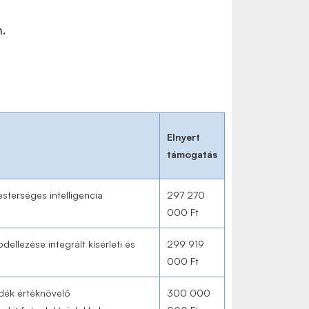
.
Elnyert
támogatás
sterséges intelligencia
297 270
000 Ft
dellezése integrált kísérleti és
299 919
000 Ft
dék értéknövelő
300 000