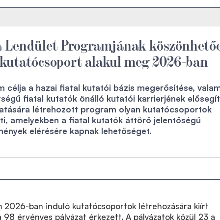
 Lendület Programjának köszönhető
 kutatócsoport alakul meg 2026-ban
 célja a hazai fiatal kutatói bázis megerősítése, valam
égű fiatal kutatók önálló kutatói karrierjének elősegí
atására létrehozott program olyan kutatócsoportok
ti, amelyekben a fiatal kutatók áttörő jelentőségű
nyek elérésére kapnak lehetőséget.
 2026-ban induló kutatócsoportok létrehozására kiírt
ra 98 érvényes pályázat érkezett. A pályázatok közül 23 a