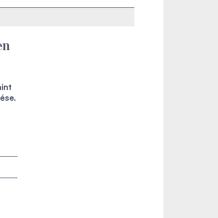
en
int
tése.