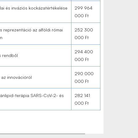
ai és inváziós kockázatértékelése
299 964
000 Ft
 reprezentáció az alföldi római
252 300
in
000 Ft
294 400
s rendből
000 Ft
290 000
 az innovációról
000 Ft
ránlipid-terápia SARS-CoV-2- és
282 141
000 Ft