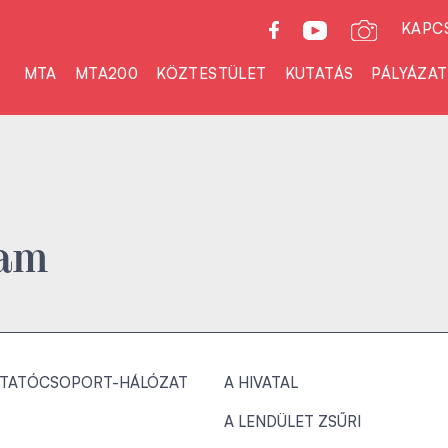
KAPC
MTA
MTA200
KÖZTESTÜLET
KUTATÁS
PÁLYÁZA
ram
TATÓCSOPORT-HÁLÓZAT
A HIVATAL
A LENDÜLET ZSŰRI