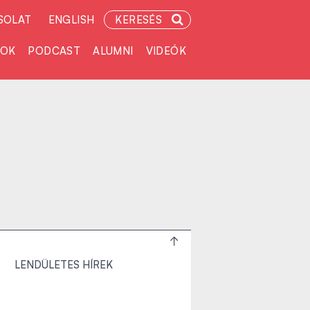
SOLAT
ENGLISH
KERESÉS
TOK
PODCAST
ALUMNI
VIDEÓK
LENDÜLETES HÍREK