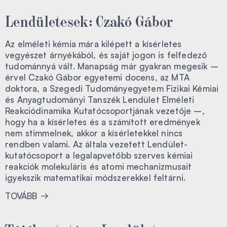
Lendületesek: Czakó Gábor
Az elméleti kémia mára kilépett a kísérletes
vegyészet árnyékából, és saját jogon is felfedező
tudománnyá vált. Manapság már gyakran megesik –
érvel Czakó Gábor egyetemi docens, az MTA
doktora, a Szegedi Tudományegyetem Fizikai Kémiai
és Anyagtudományi Tanszék Lendület Elméleti
Reakciódinamika Kutatócsoportjának vezetője –,
hogy ha a kísérletes és a számított eredmények
nem stimmelnek, akkor a kísérletekkel nincs
rendben valami. Az általa vezetett Lendület-
kutatócsoport a legalapvetőbb szerves kémiai
reakciók molekuláris és atomi mechanizmusait
igyekszik matematikai módszerekkel feltárni.
TOVÁBB