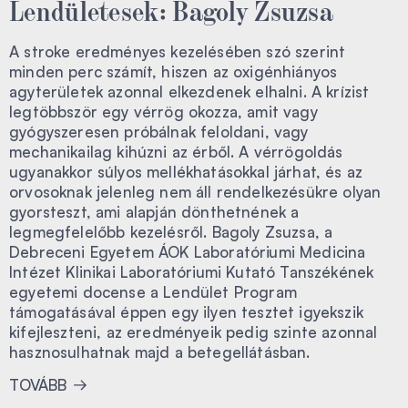
Lendületesek: Bagoly Zsuzsa
A stroke eredményes kezelésében szó szerint
minden perc számít, hiszen az oxigénhiányos
agyterületek azonnal elkezdenek elhalni. A krízist
legtöbbször egy vérrög okozza, amit vagy
gyógyszeresen próbálnak feloldani, vagy
mechanikailag kihúzni az érből. A vérrögoldás
ugyanakkor súlyos mellékhatásokkal járhat, és az
orvosoknak jelenleg nem áll rendelkezésükre olyan
gyorsteszt, ami alapján dönthetnének a
legmegfelelőbb kezelésről. Bagoly Zsuzsa, a
Debreceni Egyetem ÁOK Laboratóriumi Medicina
Intézet Klinikai Laboratóriumi Kutató Tanszékének
egyetemi docense a Lendület Program
támogatásával éppen egy ilyen tesztet igyekszik
kifejleszteni, az eredményeik pedig szinte azonnal
hasznosulhatnak majd a betegellátásban.
TOVÁBB