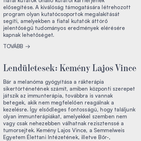
fiatal kutatók önálló kutatói karrierjének
elősegítése. A kiválóság támogatására létrehozott
program olyan kutatócsoportok megalakítását
segíti, amelyekben a fiatal kutatók áttörő
jelentőségű tudományos eredmények elérésére
kapnak lehetőséget.
TOVÁBB
Lendületesek: Kemény Lajos Vince
Bár a melanóma gyógyítása a rákterápia
sikertörténetének számít, amiben központi szerepet
játszik az immunterápia, továbbra is vannak
betegek, akik nem megfelelően reagálnak a
kezelésre. Így elsődleges fontosságú, hogy találjunk
olyan immunterápiákat, amelyekkel szemben nem
vagy csak nehezebben válhatnak rezisztenssé a
tumorsejtek. Kemény Lajos Vince, a Semmelweis
Egyetem Élettani Intézetének, illetve Bőr-,