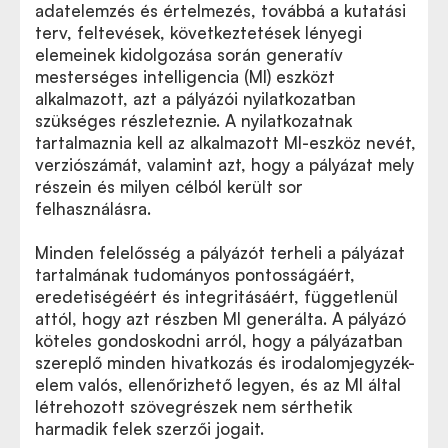
adatelemzés és értelmezés, továbbá a kutatási
terv, feltevések, következtetések lényegi
elemeinek kidolgozása során generatív
mesterséges intelligencia (MI) eszközt
alkalmazott, azt a pályázói nyilatkozatban
szükséges részleteznie. A nyilatkozatnak
tartalmaznia kell az alkalmazott MI-eszköz nevét,
verziószámát, valamint azt, hogy a pályázat mely
részein és milyen célból került sor
felhasználásra.
Minden felelősség a pályázót terheli a pályázat
tartalmának tudományos pontosságáért,
eredetiségéért és integritásáért, függetlenül
attól, hogy azt részben MI generálta. A pályázó
köteles gondoskodni arról, hogy a pályázatban
szereplő minden hivatkozás és irodalomjegyzék-
elem valós, ellenőrizhető legyen, és az MI által
létrehozott szövegrészek nem sérthetik
harmadik felek szerzői jogait.