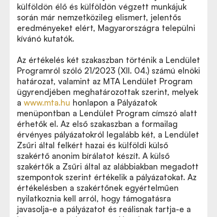
külföldön élő és külföldön végzett munkájuk
során már nemzetközileg elismert, jelentős
eredményeket elért, Magyarországra települni
kívánó kutatók.
Az értékelés két szakaszban történik a Lendület
Programról szóló 21/2023 (XII. 04.) számú elnöki
határozat, valamint az MTA Lendület Program
ügyrendjében meghatározottak szerint, melyek
a
www.mta.hu
honlapon a Pályázatok
menüpontban a Lendület Program címszó alatt
érhetők el. Az első szakaszban a formailag
érvényes pályázatokról legalább két, a Lendület
Zsűri által felkért hazai és külföldi külső
szakértő anonim bírálatot készít. A külső
szakértők a Zsűri által az alábbiakban megadott
szempontok szerint értékelik a pályázatokat. Az
értékelésben a szakértőnek egyértelműen
nyilatkoznia kell arról, hogy támogatásra
javasolja-e a pályázatot és reálisnak tartja-e a