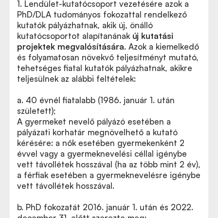
1.
Lendület-kutatócsoport vezetésére azok a
PhD/DLA tudományos fokozattal rendelkező
kutatók pályázhatnak, akik új, önálló
kutatócsoportot alapítanának
új kutatási
projektek megvalósítására
. Azok a kiemelkedő
és folyamatosan növekvő teljesítményt mutató,
tehetséges fiatal kutatók pályázhatnak, akikre
teljesülnek az alábbi feltételek:
a. 40 évnél fiatalabb (1986. január 1. után
született);
A gyermeket nevelő pályázó esetében a
pályázati korhatár megnövelhető a kutató
kérésére: a nők esetében gyermekenként 2
évvel vagy a gyermeknevelési céllal igénybe
vett távollétek hosszával (ha az több mint 2 év),
a férfiak esetében a gyermeknevelésre igénybe
vett távollétek hosszával.
b. PhD fokozatát 2016. január 1. után és 2022.
december 31. előtt szerezte meg;