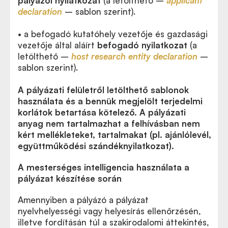
pályázói nyilatkozat
(a letölthető –
applicant
declaration
– sablon szerint).
• a befogadó kutatóhely vezetője és gazdasági
vezetője által aláírt
befogadó nyilatkozat
(a
letölthető –
host research entity declaration
–
sablon szerint).
A pályázati felületről letölthető sablonok
használata és a bennük megjelölt terjedelmi
korlátok betartása kötelező. A pályázati
anyag nem tartalmazhat a felhívásban nem
kért mellékleteket, tartalmakat (pl. ajánlólevél,
együttműködési szándéknyilatkozat).
A mesterséges intelligencia használata a
pályázat készítése során
Amennyiben a pályázó a pályázat
nyelvhelyességi vagy helyesírás ellenőrzésén,
illetve fordításán túl a szakirodalomi áttekintés,