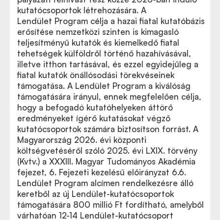
kutatócsoportok létrehozására. A
Lendület Program
célja a hazai fiatal kutatóbázis
A teljes pályázati felhívás ide kattintva letölthető
erősítése nemzetközi szinten is kimagasló
(pdf)
teljesítményű kutatók és kiemelkedő fiatal
tehetségek külföldről történő hazahívásával,
illetve itthon tartásával, és ezzel egyidejűleg a
fiatal kutatók önállósodási törekvéseinek
támogatása. A Lendület Program a kiválóság
támogatására irányul, ennek megfelelően célja,
hogy a befogadó kutatóhelyeken áttörő
eredményeket ígérő kutatásokat végző
kutatócsoportok számára biztosítson forrást. A
Magyarország 2026. évi központi
költségvetéséről szóló 2025. évi LXIX. törvény
(Kvtv.) a XXXIII. Magyar Tudományos Akadémia
fejezet, 6. Fejezeti kezelésű előirányzat 6.6.
Lendület Program alcímen rendelkezésre álló
keretből az új Lendület-kutatócsoportok
támogatására 800 millió Ft fordítható, amelyből
várhatóan 12-14 Lendület-kutatócsoport