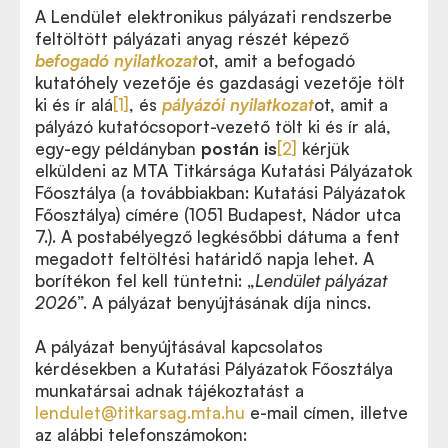
A Lendület elektronikus pályázati rendszerbe
feltöltött pályázati anyag részét képező
befogadó nyilatkozat
ot, amit a befogadó
kutatóhely vezetője és gazdasági vezetője tölt
ki és ír alá
[1]
, és
pályázói nyilatkoza
t
ot, amit a
pályázó kutatócsoport-vezető tölt ki és ír alá,
egy-egy példányban
postán is
[2]
kérjük
elküldeni az MTA Titkársága Kutatási Pályázatok
Főosztálya (a továbbiakban: Kutatási Pályázatok
Főosztálya) címére (1051 Budapest, Nádor utca
7.). A postabélyegző legkésőbbi dátuma a fent
megadott feltöltési határidő napja lehet. A
borítékon fel kell tüntetni: „
Lendület pályázat
2026
”. A pályázat benyújtásának díja nincs.
A pályázat benyújtásával kapcsolatos
kérdésekben a Kutatási Pályázatok Főosztálya
munkatársai adnak tájékoztatást a
lendulet@titkarsag.mta.hu
e-mail címen
, illetve
az alábbi telefonszámokon: