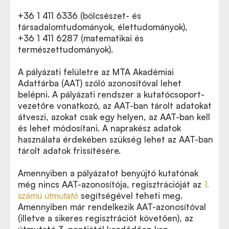
+36 1 411 6336 (bölcsészet- és
társadalomtudományok, élettudományok),
+36 1 411 6287 (matematikai és
természettudományok).
A pályázati felületre az MTA Akadémiai
Adattárba (AAT) szóló azonosítóval lehet
belépni. A pályázati rendszer a kutatócsoport-
vezetőre vonatkozó, az AAT-ban tárolt adatokat
átveszi, azokat csak egy helyen, az AAT-ban kell
és lehet módosítani. A naprakész adatok
használata érdekében szükség lehet az AAT-ban
tárolt adatok frissítésére.
Amennyiben a pályázatot benyújtó kutatónak
még nincs AAT-azonosítója, regisztrációját az
1.
számú útmutató
segítségével teheti meg.
Amennyiben már rendelkezik AAT-azonosítóval
(illetve a sikeres regisztrációt követően), az