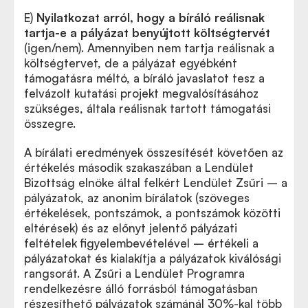
E)
Nyilatkozat arról, hogy a bíráló reálisnak
tartja-e a pályázat benyújtott költségtervét
(igen/nem). Amennyiben nem tartja reálisnak a
költségtervet, de a pályázat egyébként
támogatásra méltó, a bíráló javaslatot tesz a
felvázolt kutatási projekt megvalósításához
szükséges, általa reálisnak tartott támogatási
összegre.
A bírálati eredmények összesítését követően az
értékelés második szakaszában a Lendület
Bizottság elnöke által felkért Lendület Zsűri – a
pályázatok, az anonim bírálatok (szöveges
értékelések, pontszámok, a pontszámok közötti
eltérések) és az előnyt jelentő pályázati
feltételek figyelembevételével – értékeli a
pályázatokat és kialakítja a pályázatok kiválósági
rangsorát. A Zsűri a Lendület Programra
rendelkezésre álló forrásból támogatásban
részesíthető pályázatok számánál 30%-kal több