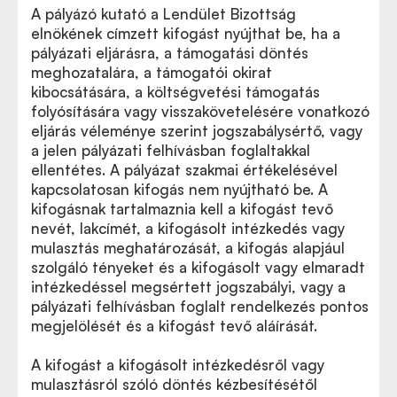
A pályázó kutató a Lendület Bizottság
elnökének címzett kifogást nyújthat be, ha a
pályázati eljárásra, a támogatási döntés
meghozatalára, a támogatói okirat
kibocsátására, a költségvetési támogatás
folyósítására vagy visszakövetelésére vonatkozó
eljárás véleménye szerint jogszabálysértő, vagy
a jelen pályázati felhívásban foglaltakkal
ellentétes. A pályázat szakmai értékelésével
kapcsolatosan kifogás nem nyújtható be. A
kifogásnak tartalmaznia kell a kifogást tevő
nevét, lakcímét, a kifogásolt intézkedés vagy
mulasztás meghatározását, a kifogás alapjául
szolgáló tényeket és a kifogásolt vagy elmaradt
intézkedéssel megsértett jogszabályi, vagy a
pályázati felhívásban foglalt rendelkezés pontos
megjelölését és a kifogást tevő aláírását.
A kifogást a kifogásolt intézkedésről vagy
mulasztásról szóló döntés kézbesítésétől