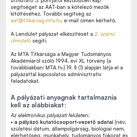
útmutató 3. pontjától kezdődően kap
segítséget az AAT-ban a kötelező mezők
kitöltéséhez. További segítség az
aat@titkarsag.mta.hu
e-mail címen kérhető.
A Lendület pályázat elkészítését a
2. számú
útmutató
segíti.
Az MTA Titkársága a Magyar Tudományos
Akadémiáról szóló 1994. évi XL törvény (a
továbbiakban: MTA tv.) 19. § (1) alapján látja el a
pályázattal kapcsolatos adminisztratív
feladatokat.
A pályázati anyagnak tartalmaznia
kell az alábbiakat:
Az elektronikus pályázati felületen:
•
a pályázó kutatócsoport-vezető adatai
(név,
születési dátum, állampolgárság, biológiai nem,
elérhetőség, munkahely, tudományos fokozat és