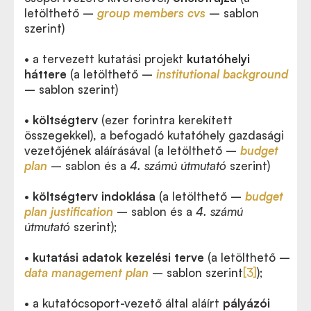
letölthető –
group members cvs
– sablon
szerint)
• a tervezett kutatási projekt
kutatóhelyi
háttere
(a letölthető –
institutional background
– sablon szerint)
•
költségterv
(ezer forintra kerekített
összegekkel), a befogadó kutatóhely gazdasági
vezetőjének aláírásával (a letölthető –
budget
plan
– sablon és a
4. számú útmutató
szerint)
•
költségterv indoklása
(a letölthető –
budget
plan justification
– sablon és a
4. számú
útmutató
szerint);
•
kutatási adatok kezelési terve
(a letölthető –
data management plan
– sablon szerint
[3]
);
• a kutatócsoport-vezető által aláírt
pályázói