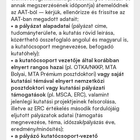
annak megszerzésének időpontja) átemelődnek
az AAT-ból – kérjük, ellenőrizze és frissítse az
AAT-ban megadott adatait;
•
a pályázat alapadatai
(pályázat címe,
tudományterülete, a kutatás rövid leírása,
közérthető összefoglaló angolul és magyarul is,
a kutatócsoport megnevezése, befogadó
kutatóhely);
•
a kutatócsoport vezetője által korábban
elnyert rangos hazai
(pl. OTKA/NKKP, MTA
Bolyai, MTA Prémium posztdoktori)
vagy saját
kutatási témával elnyert nemzetközi
posztdoktori vagy kutatási pályázati
támogatások
(pl. MSCA, ERC), valamint
jelenlegi kutatási projektjeinek felsorolása,
illetve az ERC értékelés második fordulójáig
eljutott pályázatok adatai (támogatás
megnevezése, téma, időszak/pályázás éve,
eredmény/minősítés);
•
a pályázó kutatócsoport-vezető