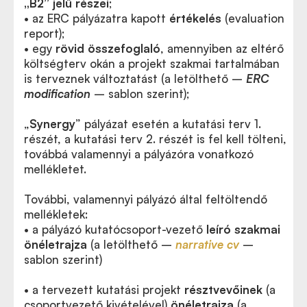
„B2” jelű részei
;
• az ERC pályázatra kapott
értékelés
(evaluation
report);
• egy
rövid összefoglaló
, amennyiben az eltérő
költségterv okán a projekt szakmai tartalmában
is terveznek változtatást (a letölthető –
ERC
modification
– sablon szerint);
„
Synergy
” pályázat esetén a kutatási terv 1.
részét, a kutatási terv 2. részét is fel kell tölteni,
továbbá valamennyi a pályázóra vonatkozó
mellékletet.
További, valamennyi pályázó által feltöltendő
mellékletek:
• a pályázó kutatócsoport-vezető
leíró szakmai
önéletrajza
(a letölthető –
narrative cv
–
sablon szerint)
• a tervezett kutatási projekt
résztvevőinek
(a
csoportvezető kivételével)
önéletrajza
(a