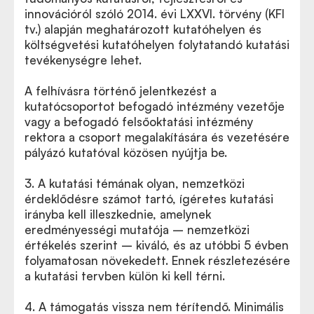
innovációról szóló 2014. évi LXXVI. törvény (KFI
tv.) alapján meghatározott kutatóhelyen és
költségvetési kutatóhelyen folytatandó kutatási
tevékenységre lehet.
A felhívásra történő jelentkezést a
kutatócsoportot befogadó intézmény vezetője
vagy a befogadó felsőoktatási intézmény
rektora a csoport megalakítására és vezetésére
pályázó kutatóval közösen nyújtja be.
3. A kutatási témának olyan, nemzetközi
érdeklődésre számot tartó, ígéretes kutatási
irányba kell illeszkednie, amelynek
eredményességi mutatója – nemzetközi
értékelés szerint – kiváló, és az utóbbi 5 évben
folyamatosan növekedett. Ennek részletezésére
a kutatási tervben külön ki kell térni.
4. A támogatás vissza nem térítendő. Minimális