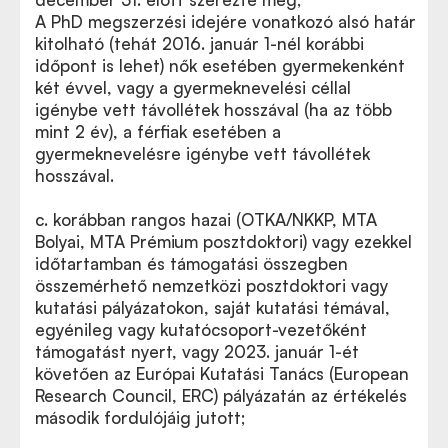
A PhD megszerzési idejére vonatkozó alsó határ
kitolható (tehát 2016. január 1-nél korábbi
időpont is lehet) nők esetében gyermekenként
két évvel, vagy a gyermeknevelési céllal
igénybe vett távollétek hosszával (ha az több
mint 2 év), a férfiak esetében a
gyermeknevelésre igénybe vett távollétek
hosszával.
c. korábban rangos hazai (OTKA/NKKP, MTA
Bolyai, MTA Prémium posztdoktori) vagy ezekkel
időtartamban és támogatási összegben
összemérhető nemzetközi posztdoktori vagy
kutatási pályázatokon, saját kutatási témával,
egyénileg vagy kutatócsoport-vezetőként
támogatást nyert, vagy 2023. január 1-ét
követően az Európai Kutatási Tanács (European
Research Council, ERC) pályázatán az értékelés
második fordulójáig jutott;