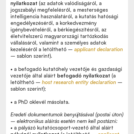
nyilatkozat
(az adatok valódiságáról, a
jogszabályi megfelelésről, a mesterséges
intelligencia használatáról, a kutatás hatósági
engedélyezéséről, a korkedvezmény
igénybevételéről, a bérkiegészítésről, az
életvitelszerű magyarországi tartózkodás
vállalásáról, valamint a személyes adatok
kezeléséről a letölthető –
applicant declaration
– sablon szerint).
• a befogadó kutatóhely vezetője és gazdasági
vezetője által aláírt
befogadó nyilatkozat
(a
letölthető –
host research entity declaration
–
sablon szerint);
• a PhD oklevél másolata.
Eredeti dokumentumok benyújtásával (postai úton)
– elektronikus aláírás esetén nem kell postázni:
•
a pályázó kutatócsoport-vezető által aláírt