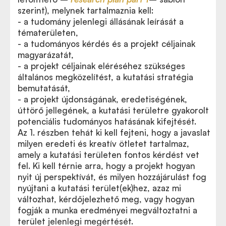
szerint), melynek tartalmaznia kell:
- a tudomány jelenlegi állásának leírását a
tématerületen,
- a tudományos kérdés és a projekt céljainak
magyarázatát,
- a projekt céljainak eléréséhez szükséges
általános megközelítést, a kutatási stratégia
bemutatását,
- a projekt újdonságának, eredetiségének,
úttörő jellegének, a kutatási területre gyakorolt
potenciális tudományos hatásának kifejtését.
Az 1. részben tehát ki kell fejteni, hogy a javaslat
milyen eredeti és kreatív ötletet tartalmaz,
amely a kutatási területen fontos kérdést vet
fel. Ki kell térnie arra, hogy a projekt hogyan
nyit új perspektívát, és milyen hozzájárulást fog
nyújtani a kutatási terület(ek)hez, azaz mi
változhat, kérdőjelezhető meg, vagy hogyan
fogják a munka eredményei megváltoztatni a
terület jelenlegi megértését.