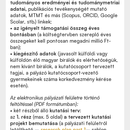
tudományos eredményei és tudománymetriai
adatai,
publikációs tevékenységét mutató
adatok, MTMT és más (Scopus, ORCID, Google
Scolar, stb.) linkek;
•
az igényelt támogatási összeg éves
bontásban
(a költségtervben szereplő éves
összegeket kell pontosan megadni millió Ft-
ban);
•
kiegészítő adatok
(javasolt külföldi vagy
külföldön élő magyar bírálók és elérhetőségük,
nem kívánt bírálók, a kutatócsoport tervezett
tagjai, a pályázó kutatócsoport-vezető
gyermekeinek száma korkedvezmény kérése
esetén).
Az elektronikus pályázati felületre történő
feltöltéssel (PDF formátumban):
•
két részből álló
kutatási terv
:
az
1. rész
(max. 5 oldal)
a tervezett
kutatási
projekt bemutatása
(a pályázati felületről
letölthető –
research plan part 1
– sablon