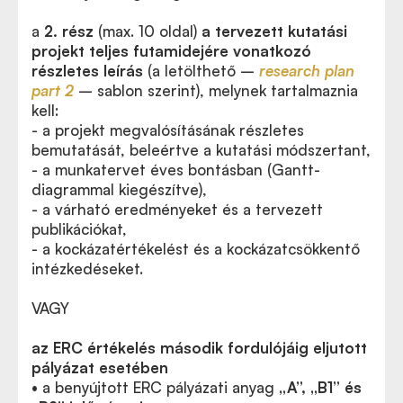
a
2. rész
(max. 10 oldal)
a tervezett kutatási
projekt
teljes futamidejére vonatkozó
részletes leírás
(a letölthető –
research plan
part 2
– sablon szerint), melynek tartalmaznia
kell:
- a projekt megvalósításának részletes
bemutatását, beleértve a kutatási módszertant,
- a munkatervet éves bontásban (Gantt-
diagrammal kiegészítve),
- a várható eredményeket és a tervezett
publikációkat,
- a kockázatértékelést és a kockázatcsökkentő
intézkedéseket.
VAGY
az ERC értékelés második fordulójáig eljutott
pályázat esetében
•
a benyújtott ERC pályázati anyag
„A”, „B1” és