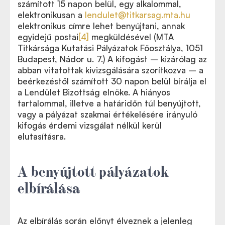
számított 15 napon belül, egy alkalommal,
elektronikusan a
lendulet@titkarsag.mta.hu
elektronikus címre lehet benyújtani, annak
egyidejű postai
[4]
megküldésével (MTA
Titkársága Kutatási Pályázatok Főosztálya, 1051
Budapest, Nádor u. 7.) A kifogást – kizárólag az
abban vitatottak kivizsgálására szorítkozva – a
beérkezéstől számított 30 napon belül bírálja el
a Lendület Bizottság elnöke. A hiányos
tartalommal, illetve a határidőn túl benyújtott,
vagy a pályázat szakmai értékelésére irányuló
kifogás érdemi vizsgálat nélkül kerül
elutasításra.
A benyújtott pályázatok
elbírálása
Az elbírálás során előnyt élveznek a jelenleg