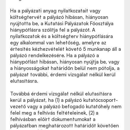
Ha a pályázati anyag nyilatkozatait vagy
költségtervét a pályázó hibásan, hiányosan
nyújtotta be, a Kutatási Pályázatok Főosztálya
hiánypótlásra szólítja fel a pályázót. A
nyilatkozatok és a költségterv hiánypótlására
egy alkalommal van lehetőség, amelyre az
értesítés kézhezvételét követő 5 munkanap áll a
pályázó rendelkezésére. Ha a pályázó a
hiánypótlást hibásan, hiányosan nyújtja be, vagy
a hiányosságokat határidőn belül nem pótolja, a
pályázat további, érdemi vizsgálat nélkül kerül
elutasításra.
Továbbá érdemi vizsgálat nélkül elutasításra
kerül a pályázat, ha (1) a pályázó kutatócsoport-
vezető vagy a pályázó befogadó kutatóhely nem
felel meg a felhívás feltételeinek, (2) a
felhívásban előírt dokumentumokat a
pályázatban meghatározott határidőt követően